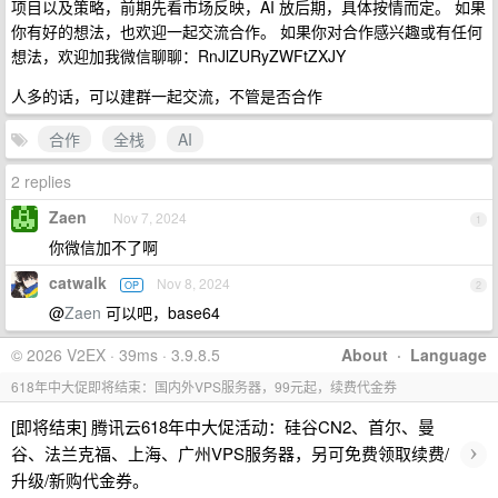
项目以及策略，前期先看市场反映，AI 放后期，具体按情而定。 如果
你有好的想法，也欢迎一起交流合作。 如果你对合作感兴趣或有任何
想法，欢迎加我微信聊聊：RnJlZURyZWFtZXJY
人多的话，可以建群一起交流，不管是否合作
合作
全栈
AI
2 replies
Zaen
Nov 7, 2024
1
你微信加不了啊
catwalk
Nov 8, 2024
OP
2
@
Zaen
可以吧，base64
© 2026 V2EX · 39ms · 3.9.8.5
About
·
Language
618年中大促即将结束：国内外VPS服务器，99元起，续费代金券
[即将结束] 腾讯云618年中大促活动：硅谷CN2、首尔、曼
›
谷、法兰克福、上海、广州VPS服务器，另可免费领取续费/
升级/新购代金券。