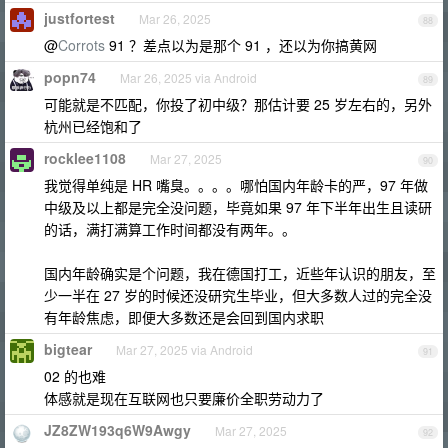
justfortest
Mar 26, 2025
88
@
Corrots
91 ？差点以为是那个 91 ，还以为你搞黄网
popn74
Mar 26, 2025 via Android
89
可能就是不匹配，你投了初中级？那估计要 25 岁左右的，另外
杭州已经饱和了
rocklee1108
Mar 27, 2025
90
我觉得单纯是 HR 嘴臭。。。。哪怕国内年龄卡的严，97 年做
中级及以上都是完全没问题，毕竟如果 97 年下半年出生且读研
的话，满打满算工作时间都没有两年。。
国内年龄确实是个问题，我在德国打工，近些年认识的朋友，至
少一半在 27 岁的时候还没研究生毕业，但大多数人过的完全没
有年龄焦虑，即便大多数还是会回到国内求职
bigtear
Mar 27, 2025 via Android
91
02 的也难
体感就是现在互联网也只要廉价全职劳动力了
JZ8ZW193q6W9Awgy
Mar 27, 2025
92