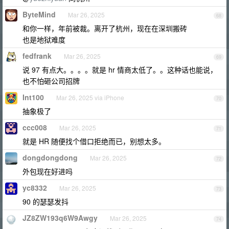
ByteMind
Mar 26, 2025
68
和你一样，年前被裁。离开了杭州，现在在深圳搬砖
也是地狱难度
fedfrank
Mar 26, 2025
69
说 97 有点大。。。。就是 hr 情商太低了。。这种话也能说，
也不怕砸公司招牌
Int100
Mar 26, 2025 via iPhone
70
抽象极了
ccc008
Mar 26, 2025
71
就是 HR 随便找个借口拒绝而已，别想太多。
dongdongdong
Mar 26, 2025
72
外包现在好进吗
yc8332
Mar 26, 2025
73
90 的瑟瑟发抖
JZ8ZW193q6W9Awgy
Mar 26, 2025
74