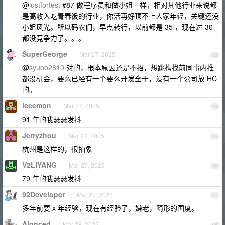
@
justfortest
#87 做程序员和做小姐一样，相对其他行业来说都
是高收入吃青春饭的行业，你活再好顶不上人家年轻，关键还没
小姐风光。所以码农们，早点转行，以前都是 35 ，现在过 30
都没竞争力了。。。
SuperGeorge
Mar 27, 2025
93
@
syubo2810
对的，根本原因还是不招，想跳槽找前同事内推
都没机会，要么已经有一个要么开发全干，没有一个公司放 HC
的。
leeemon
Mar 27, 2025
94
91 年的我瑟瑟发抖
Jerryzhou
Mar 27, 2025
95
杭州是这样的，很抽象
V2LIYANG
Mar 27, 2025
96
79 年的我瑟瑟发抖
92Developer
Mar 27, 2025
97
多年前要 x 年经验，现在有经验了，嫌老，畸形的国度。
Alonced
Mar 28, 2025