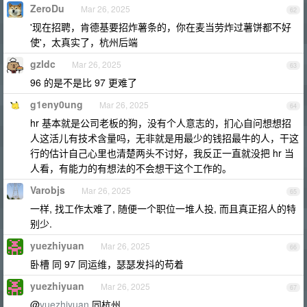
ZeroDu
Mar 26, 2025
62
'现在招聘，肯德基要招炸薯条的，你在麦当劳炸过薯饼都不好
使'，太真实了，杭州后端
gzldc
Mar 26, 2025
63
96 的是不是比 97 更难了
g1eny0ung
Mar 26, 2025
64
hr 基本就是公司老板的狗，没有个人意志的，扪心自问想想招
人这活儿有技术含量吗，无非就是用最少的钱招最牛的人，干这
行的估计自己心里也清楚两头不讨好，我反正一直就没把 hr 当
人看，有能力的有想法的不会想干这个工作的。
Varobjs
Mar 26, 2025
65
一样, 找工作太难了, 随便一个职位一堆人投, 而且真正招人的特
别少.
yuezhiyuan
Mar 26, 2025
66
卧槽 同 97 同运维，瑟瑟发抖的苟着
yuezhiyuan
Mar 26, 2025
67
@
yuezhiyuan
同杭州