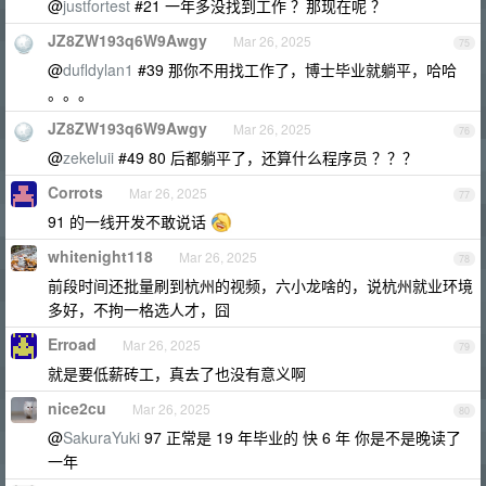
@
justfortest
#21 一年多没找到工作 ？那现在呢 ？
JZ8ZW193q6W9Awgy
Mar 26, 2025
75
@
dufldylan1
#39 那你不用找工作了，博士毕业就躺平，哈哈
。。。
JZ8ZW193q6W9Awgy
Mar 26, 2025
76
@
zekeluii
#49 80 后都躺平了，还算什么程序员 ？？？
Corrots
Mar 26, 2025
77
91 的一线开发不敢说话
whitenight118
Mar 26, 2025
78
前段时间还批量刷到杭州的视频，六小龙啥的，说杭州就业环境
多好，不拘一格选人才，囧
Erroad
Mar 26, 2025
79
就是要低薪砖工，真去了也没有意义啊
nice2cu
Mar 26, 2025
80
@
SakuraYuki
97 正常是 19 年毕业的 快 6 年 你是不是晚读了
一年