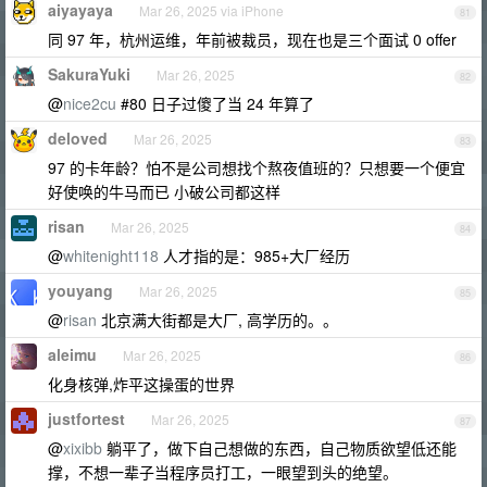
aiyayaya
Mar 26, 2025 via iPhone
81
同 97 年，杭州运维，年前被裁员，现在也是三个面试 0 offer
SakuraYuki
Mar 26, 2025
82
@
nice2cu
#80 日子过傻了当 24 年算了
deloved
Mar 26, 2025
83
97 的卡年龄？怕不是公司想找个熬夜值班的？只想要一个便宜
好使唤的牛马而已 小破公司都这样
risan
Mar 26, 2025
84
@
whitenight118
人才指的是：985+大厂经历
youyang
Mar 26, 2025
85
@
risan
北京满大街都是大厂, 高学历的。。
aleimu
Mar 26, 2025
86
化身核弹,炸平这操蛋的世界
justfortest
Mar 26, 2025
87
@
xixibb
躺平了，做下自己想做的东西，自己物质欲望低还能
撑，不想一辈子当程序员打工，一眼望到头的绝望。