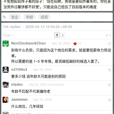
不免想起前阵子看的段子：'现在招聘，肯德基要招炸薯条的，你在麦
当劳炸过薯饼都不好使'。只能说自己低估了目前版本的难度
就业
年龄
歧视
104 replies
•
2025-04-13 16:54:24 +08:00
Page 1
1
of 2
2
NonClockworkChen
Mar 25, 2025
10
1
别有什么负担，只是因为这个岗位的需求，就是要低薪体力劳动
者。
所以需要的是 1~3 年年限，薪资越低越好的候选人罢了。
n37r09u3
Mar 25, 2025
2
要多少钱 说年龄大可能是别的原因
irisdev
Mar 25, 2025 via Android
3
年龄不匹配不代表嫌你老
Jammmm
Mar 25, 2025
4
什么岗位，几年经验