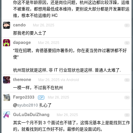
你这不是年龄原因，还是岗位问题，杭州这边都比较浮躁，运维
不被重视，都想用最低成本维持，更别说大部分都是开发兼职运
维，根本不给运维的 HC
cando
Mar 26, 2025
51
那我老的要入土了
dapaoge
Mar 26, 2025
52
"现在招聘，肯德基要招炸薯条的，你在麦当劳炸过薯饼都不好
使"
杭州现状就是这样, 非 IT 行业现状也是这样. 普通人太难了.
thereone
Mar 26, 2025 via Android
53
一模一样，不过我不在杭州
Fargo2333
Mar 26, 2025
OP
54
@
syubo2810
扎心了
GuLuDaDuiZhang
Mar 26, 2025
55
其实一个月不到 3 个面试也不错了，这情况基本上是能找到工作
的，就看找到的工作好不好。最惨的是没面试的。