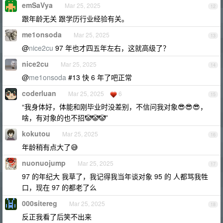
emSaVya
Mar 25, 2025
12
跟年龄无关 跟学历行业经验有关。
me1onsoda
Mar 25, 2025
13
@
nice2cu
97 年也才四五年左右，这就高级了？
nice2cu
Mar 25, 2025
14
@
me1onsoda
#13 快 6 年了吧正常
coderluan
Mar 25, 2025
6
15
“我身体好，体能和刚毕业时没差别，不信问我对象😎😎😎，
啥，有对象的也不招🤡🤡🤡”
kokutou
Mar 25, 2025
16
年龄稍有点大了😅
nuonuojump
Mar 25, 2025
17
97 的年纪大 我草了，我记得我当年谈对象 95 的 人都骂我牲
口，现在 97 的都老了么
000sitereg
Mar 25, 2025
18
反正我看了后笑不出来