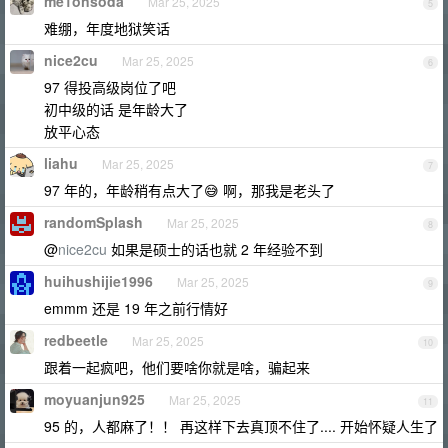
me1onsoda
Mar 25, 2025
5
难绷，年度地狱笑话
nice2cu
Mar 25, 2025
6
97 得投高级岗位了吧
初中级的话 是年龄大了
放平心态
liahu
Mar 25, 2025
7
97 年的，年龄稍有点大了😅 啊，那我是老头了
randomSplash
Mar 25, 2025
8
@
nice2cu
如果是硕士的话也就 2 年经验不到
huihushijie1996
Mar 25, 2025
9
emmm 还是 19 年之前行情好
redbeetle
Mar 25, 2025
10
跟着一起疯吧，他们要啥你就是啥，骗起来
moyuanjun925
Mar 25, 2025
11
95 的，人都麻了！！ 再这样下去真顶不住了.... 开始怀疑人生了