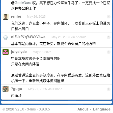
@
GeekGuru
哎，真不想在办公室当牛马了，一定要找一个在家
远程办公的工作
renfei
May 26, 2025
4
我们这边，办公室小屋子，是内循环，可以看到天花板上的进风
口和出风口
oIEJzP7qY4WzV8ws
May 26, 2025 via Android
5
基本都是内循环，实在难受，就找个靠近窗户的地方🤣
julyclyde
May 27, 2025
6
空调本身应该是不负责输气的啊
只是在房间内降温
通过管道流出去的是制冷液，在屋内受热蒸发，流到外面拿压缩
机压一下，重新压成液体流回屋里
7gugu
May 27, 2025 via iPhone
7
内循环
© 2026 V2EX · 34ms · 3.9.8.5
About
·
Language