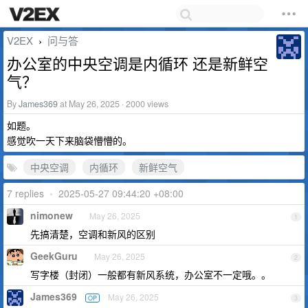
V2EX
问与答
›
办公室的中央空调是内循环 还是新鲜空
气？
By
James369
at May 26, 2025 · 2000 views
如题。
感觉吹一天下来脑袋懵懵的。
中央空调
内循环
新鲜空气
7 replies
•
2025-05-27 09:44:20 +08:00
nimonew
May 26, 2025
1
先搞清楚，空调和新风的区别
GeekGuru
May 26, 2025
2
写字楼（封闭）一般都有新风系统，办公室不一定哦。。
James369
May 26, 2025
OP
3