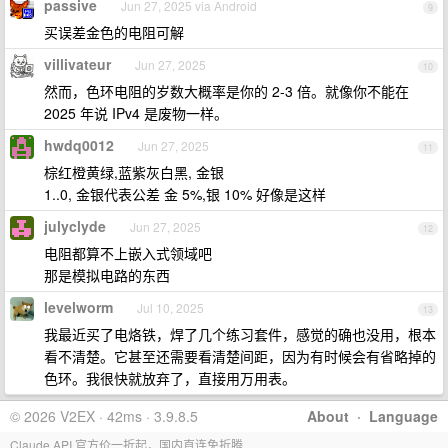
passive
Jun 27, 2025 via Android
9
买误差金色的电阻可解
villivateur
Jun 27, 2025
10
然而，色环电阻的岁数大概率是你的 2-3 倍。就像你不能在
2025 年说 IPv4 是废物一样。
hwdq0012
Jun 27, 2025
11
棕红橙黄绿,蓝紫灰白黑, 金银
1..0, 金银代表公差 金 5%,银 10% 好像是这样
julyclyde
Jun 27, 2025
12
电阻都算不上嵌入式领域吧
那是模拟电路的东西
levelworm
Jul 10, 2025
13
我最近买了电烙铁，焊了几个练习套件，感觉的确也没用，根本
看不清楚。它甚至还需要看清楚间距，因为有时候会有省略掉的
色环。我很快就放弃了，直接用万用表。
© 2026 V2EX · 42ms · 3.9.8.5
About
·
Language
Claude API 官方价一折起，国内直连免折腾