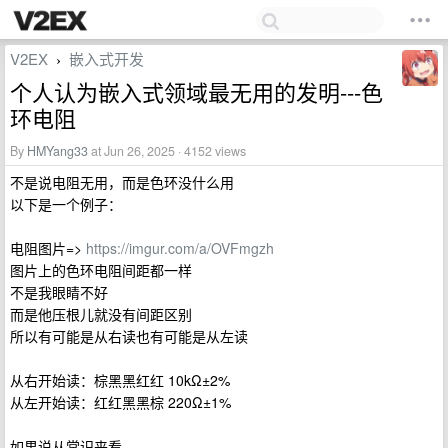
V2EX
嵌入式开发
›
个人认为嵌入式领域最无用的发明---色
环电阻
By
HMYang33
at Jun 26, 2025 · 4152 views
不是说电阻无用，而是色环没什么用
以下是一个例子：
电阻图片=>
https://imgur.com/a/OVFmgzh
图片上的色环电阻间距都一样
不是我眼睛不好
而是他压根儿就没有间距区别
所以有可能是从右读也有可能是从左读
从右开始读：棕黑黑红红 10kΩ±2%
从左开始读：红红黑黑棕 220Ω±1%
如果说从常识来看