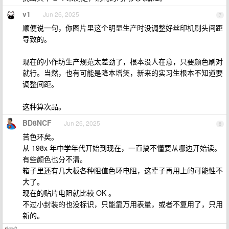
v1
Jun 26, 2025
7
顺便说一句，你图片里这个明显生产时没调整好丝印机刷头间距
导致的。
现在的小作坊生产规范太差劲了，根本没人在意，只要颜色刷对
就行。当然，也有可能是降本增笑，新来的实习生根本不知道要
调整间距。
这种算次品。
BD8NCF
Jun 26, 2025
8
苦色环矣。
从 198x 年中学年代开始到现在，一直搞不懂要从哪边开始读。
有些颜色也分不清。
箱子里还有几大板各种阻值色环电阻，这辈子再用上的可能性不
大了。
现在的贴片电阻就比较 OK 。
不过小封装的也没标识，只能靠万用表量，或者不复用了，只用
新的。