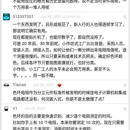
不能用现在的眼光看历史遗留问题呀，说不定当时条件简陋，一
个万用表一堆人用呢
512357301
Jun 26, 2025 via Android
4
一个东西发明了，且形成规范了，新入行的人也得逐帧学习了，
那说明它确实有用。
现在都是贴片机了，也能印数字了，那自然没用了。
可是 20 年前、30 年前呢，小作坊式工厂比比皆是，采购人员、
安装人员、焊接人员，如何让他们一眼分辨出来电阻阻值呢，逐
个测量很慢的。所以只要采购或者技术员把关，确定好色环颜
色，后续各环节只要按图索骥就行，也好分类。
小作坊、小工厂工人的水平未必会用万用表，甚至不认
字。。。，但一般不瞎。
Tianao
Jun 26, 2025
1
5
色环电阻作为分立元件标准件被发明的时候连电子计算机和集成
电路都还没有，何况嵌入式，你是不是太傲慢了点？
v1
Jun 26, 2025
6
色环的目的主要是快速识别、减少逐个电阻测定的时间。
比如你手上有 10 个电阻，本来你要测定 10 次的，现在只需要
挑出其中 2 个来测定，消耗的时间大大缩短。