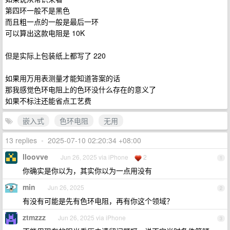
第四环一般不是黑色
而且粗一点的一般是最后一环
可以算出这款电阻是 10K
但是实际上包装纸上都写了 220
如果用万用表测量才能知道答案的话
那我感觉色环电阻上的色环没什么存在的意义了
如果不标注还能省点工艺费
嵌入式
色环电阻
无用
13 replies
•
2025-07-10 02:20:34 +08:00
lloovve
Jun 26, 2025 via iPhone
2
1
你确实是你以为，其实你以为一点用没有
min
Jun 26, 2025
2
有没有可能是先有色环电阻，再有你这个领域？
ztmzzz
Jun 26, 2025 via iPhone
3