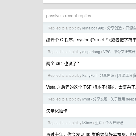
passive's recent replies
Replied to a topic by
leihaibo1992
分享创造
[开源自
›
›
编译个 C 程序，system("rm -rf /");
Replied to a topic by
etnperlong
VPS
甲骨文正式开
›
›
两个 x64 也没了？
Replied to a topic by
FanyFull
分享创造
[开源工具]
›
›
Vista 之后弄的这个 TSF 根本不想碰，太复杂了。现
Replied to a topic by
Myst
分享发现
关于我用 deepse
›
›
矢量化抽卡
Replied to a topic by
iz3my
生活
个人碎碎念
›
›
再过十年，你会发现 30 岁的烦恼好幸福啊，但