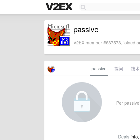
passive
V2EX member #637573, joined on
passive
提问
技术
Per passive'
Deals
info,