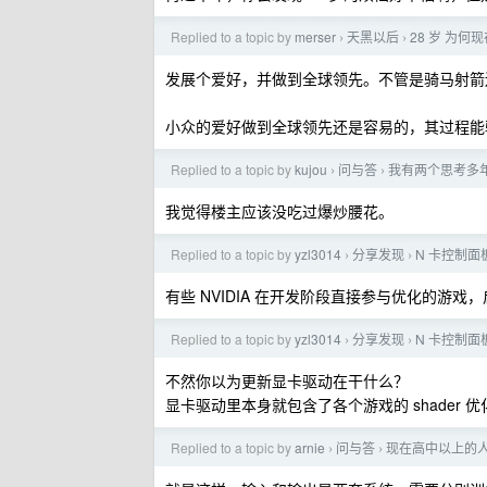
Replied to a topic by
merser
天黑以后
28 岁 为
›
›
发展个爱好，并做到全球领先。不管是骑马射箭
小众的爱好做到全球领先还是容易的，其过程能
Replied to a topic by
kujou
问与答
我有两个思考多
›
›
我觉得楼主应该没吃过爆炒腰花。
Replied to a topic by
yzl3014
分享发现
N 卡控制
›
›
有些 NVIDIA 在开发阶段直接参与优化的游戏，启动画
Replied to a topic by
yzl3014
分享发现
N 卡控制
›
›
不然你以为更新显卡驱动在干什么？
显卡驱动里本身就包含了各个游戏的 shader 
Replied to a topic by
arnie
问与答
现在高中以上的
›
›