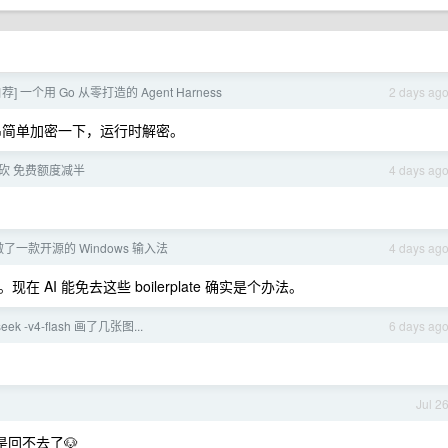
荐] 一个用 Go 从零打造的 Agent Harness
2 days ag
或者把字符串简单加密一下，运行时解密。
砍 免费额度减半
4 days ag
做了一款开源的 Windows 输入法
4 days ag
在 AI 能免去这些 boilerplate 确实是个办法。
ek -v4-flash 画了几张图...
6 days ag
Jul 2
是回不去了🐶