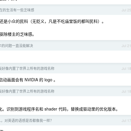
何现在的生活有一些乏味感
Jul 2
还是小众的民科（无贬义，凡是不吃庙堂饭的都叫民科）。
驱除楼主的乏味感。
年的问题一直没能解决
Jul 2
面板好像内置了世界上所有的游戏名称
Jul 1
面会有 NVIDIA 的 logo 。
面板好像内置了世界上所有的游戏名称
Jul 1
优化。识别到游戏程序名和 shader 代码，替换成驱动里的优化版本。
人，对英语的语感是否都像我一样？
Jul 1