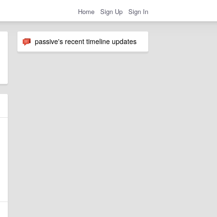
Home
Sign Up
Sign In
passive's recent timeline updates