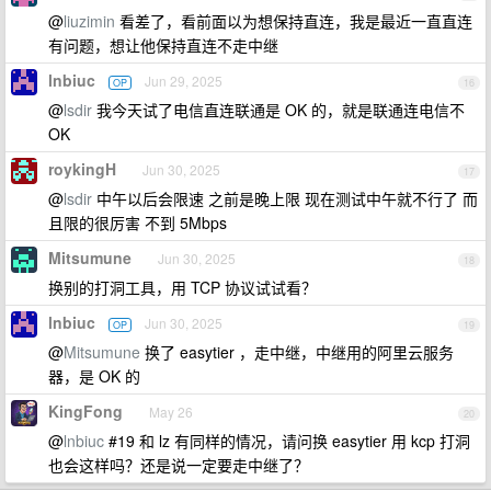
@
liuzimin
看差了，看前面以为想保持直连，我是最近一直直连
有问题，想让他保持直连不走中继
lnbiuc
Jun 29, 2025
OP
16
@
lsdir
我今天试了电信直连联通是 OK 的，就是联通连电信不
OK
roykingH
Jun 30, 2025
17
@
lsdir
中午以后会限速 之前是晚上限 现在测试中午就不行了 而
且限的很厉害 不到 5Mbps
Mitsumune
Jun 30, 2025
18
换别的打洞工具，用 TCP 协议试试看？
lnbiuc
Jun 30, 2025
OP
19
@
Mitsumune
换了 easytier ，走中继，中继用的阿里云服务
器，是 OK 的
KingFong
May 26
20
@
lnbiuc
#19 和 lz 有同样的情况，请问换 easytier 用 kcp 打洞
也会这样吗？还是说一定要走中继了？