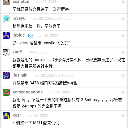
acaiplus
Jun 28, 2025
3
早就已经放弃直连了。Q 得厉害。
loveyu
Jun 28, 2025 via Android
4
移动连电信一样，早放弃了
lnbiuc
Jun 28, 2025
OP
5
@
loveyu
准备用 easytier 试试了
70nY
Jun 28, 2025
6
我就是用的 easytier ，跟你情况差不多，已经放弃直连了，现在
都用大带宽服务器中转
liuzimin
Jun 28, 2025 via Android
7
好像禁用 3478 端口可以强制走中继。
someonesnone
Jun 28, 2025
8
我用 frp ，不是一个省的中继连接只有 2-3mbps 。。。尽管套
餐是 24mbps 的完全跑不满
xqzr
Jun 29, 2025
9
> 调整一下 MTU 配置试试