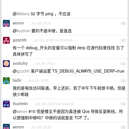
@
Akitora
32 字节 ping ，不应该
aeron
Jun 29, 2025
10
@
liuzimin
要的不是中继，是直连
gzzchh
Jun 29, 2025 via Android
11
有一个 debug_开头的变量可以强制 derp 在源代码里找找 忘了
具体拼写了
sodulty
Jun 29, 2025
12
@
gzzchh
客户端设置 TS_DEBUG_ALWAYS_USE_DERP=true
lsdir
Jun 29, 2025
13
我的是电信访问联通，早上还好，到了中午下午就很卡顿。但是
很少断联
liuzimin
Jun 29, 2025 via Android
14
@
aeron
#10 但是楼主不是因为直连被 Qos 导致反复断线，所
以想强制中继吗？中继的话就是走 TCP 了。
aeron
Jun 29, 2025
15