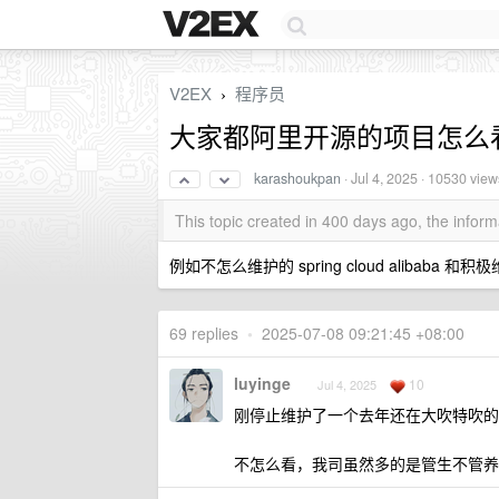
V2EX
程序员
›
大家都阿里开源的项目怎么
karashoukpan
·
Jul 4, 2025
· 10530 view
This topic created in 400 days ago, the info
例如不怎么维护的 spring cloud alibaba 和积极维护的
69 replies
•
2025-07-08 09:21:45 +08:00
luyinge
10
Jul 4, 2025
刚停止维护了一个去年还在大吹特吹的
不怎么看，我司虽然多的是管生不管养