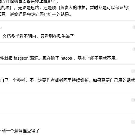
，阿里的开源项目太容易停止维护了；
这种商业化成功的项目，无论是思路，还是项目负责人的维护，暂时都是可以保证的；
 这种的项目，最终还是会走向停止维护的结果。
id
的，文档多半看不明白，只看到在吹牛逼了
 fastjson 漏洞。现在除了 nacos ，基本上能不用就不用。
1
自己一个参考，不一定要作者或者阿里持续维护，如果真要自己用的话就
1
1
，动不动一个漏洞谁受得了