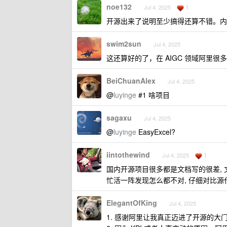
noe132
1
Jul 4, 2025
开源出来了说明至少搞得还算不错。内
swim2sun
Jul 4, 2025
这还算好的了，在 AIGC 领域阿里很多
BeiChuanAlex
Jul 4, 2025
@
luyinge
#1 啥项目
sagaxu
Jul 4, 2025
@
luyinge
EasyExcel?
iintothewind
1
Jul 4, 2025
国内开源项目很多都是文档写的很差, 
忙活一阵发现怎么都不对, 仔细对比源
ElegantOfKing
Jul 4, 2025
1. 感谢阿里让我真正迈进了开源的大