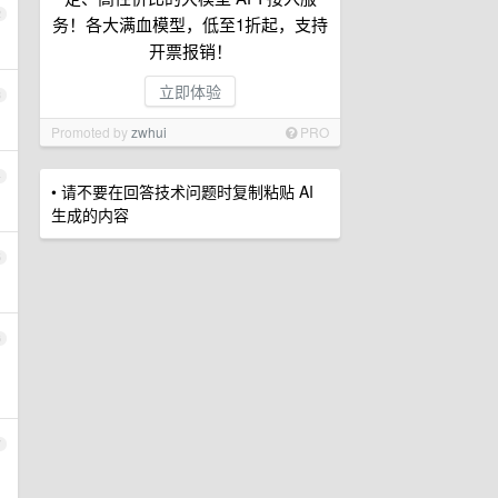
2
务！各大满血模型，低至1折起，支持
开票报销！
立即体验
3
Promoted by
zwhui
PRO
4
• 请不要在回答技术问题时复制粘贴 AI
生成的内容
5
6
7