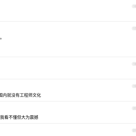
1
1
。
1
1
国内就没有工程师文化
2
我看不懂但大为震撼
2