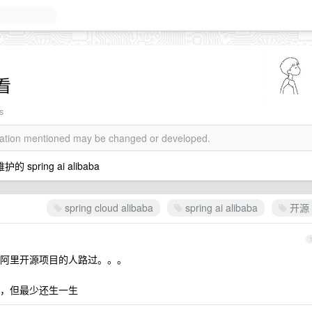
看
s
rmation mentioned may be changed or developed.
 spring ai alibaba
spring cloud alibaba
spring ai alibaba
开源
阿里开源项目的人路过。。。
，但最少还生一生