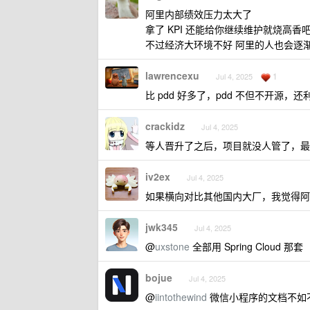
阿里内部绩效压力太大了
拿了 KPI 还能给你继续维护就烧高香
不过经济大环境不好 阿里的人也会逐
lawrencexu
1
Jul 4, 2025
比 pdd 好多了，pdd 不但不开源，还利
crackidz
Jul 4, 2025
等人晋升了之后，项目就没人管了，最
iv2ex
Jul 4, 2025
如果横向对比其他国内大厂，我觉得阿
jwk345
Jul 4, 2025
@
uxstone
全部用 Spring Cloud 那套
bojue
Jul 4, 2025
@
iintothewind
微信小程序的文档不如