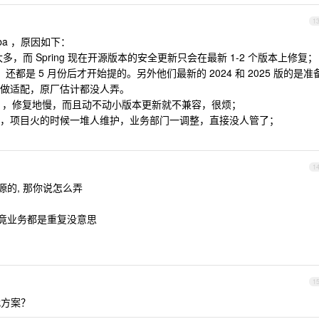
1
baba ，原因如下：
度滞后太多，而 Spring 现在开源版本的安全更新只会在最新 1-2 个版本上修复；
it ，还都是 5 月份后才开始提的。另外他们最新的 2024 和 2025 版的是准
做适配，原厂估计都没人弄。
少小 bug ，修复地慢，而且动不动小版本更新就不兼容，很烦；
 产物，项目火的时候一堆人维护，业务部门一调整，直接没人管了；
1
开源的, 那你说怎么弄
 毕竟业务都是重复没意思
1
代方案？