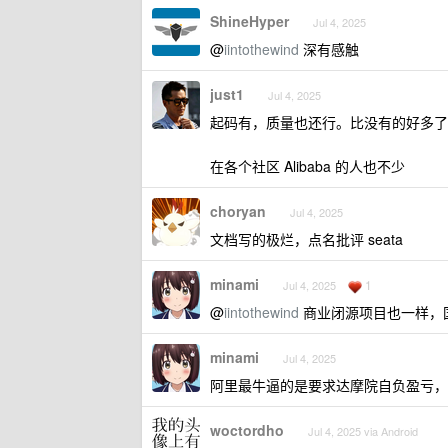
ShineHyper
Jul 4, 2025
@
iintothewind
深有感触
just1
Jul 4, 2025
起码有，质量也还行。比没有的好多了
在各个社区 Alibaba 的人也不少
choryan
Jul 4, 2025
文档写的极烂，点名批评 seata
minami
1
Jul 4, 2025
@
iintothewind
商业闭源项目也一样，
minami
Jul 4, 2025
阿里最牛逼的是要求达摩院自负盈亏，
woctordho
Jul 4, 2025 via Android