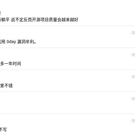
吧
渐躺平 说不定反而开源项目质量会越来越好
3
用 0day 漏洞牟利。
3
多一年时间
3
里不错
3
3
不写