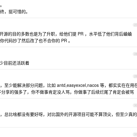
。
终，挺可惜的。
2
开源的目的多数也是为了升职，给他们提 PR ，水平低了他们背后蛐蛐
代码抄了然后改了也不合你的 PR 。
2
，至少目前还活跃着
2
解决部分问题，比如 antd,easyexcel,nacos 等，都实实在在用
从来不分享的强多了，你不做事肯定没人骂，你做事了后续烂尾了肯定会被骂
3
，总比啥都没有要好呀，对比国外的开源项目可能不算顶尖，但至少真的
3