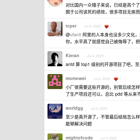
对比国内一众矮子来说，已经是高个了
囿于公司该死的绩效，很多项目无疾而
tcper
1
Jul 4, 2025
@
ufan0
阿里的人本身也没多少文化，
你，水平高了就感觉自己被侮辱了，把你
Kieran
Jul 4, 2025
antd 算 top1 级别的开源项目了吧
momowei
1
Jul 4, 2025
小厂很需要这些开源的，别管后续怎样，至少能
了生产项目还可以，总比 pdd 等
worldgg
Jul 4, 2025
至少是真开源了，不管最后结局怎么样
能够解决问题
mightofcode
Jul 4, 2025