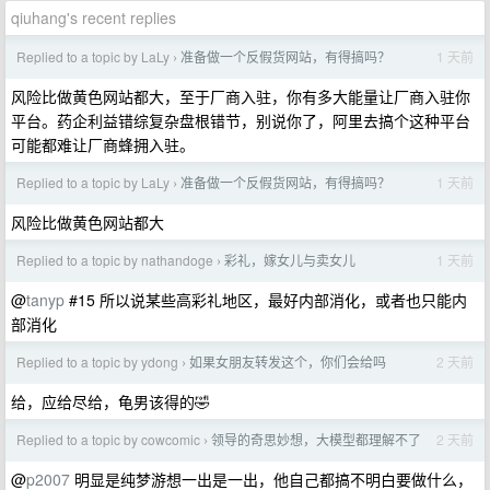
qiuhang's recent replies
Replied to a topic by LaLy
准备做一个反假货网站，有得搞吗？
1 天前
›
风险比做黄色网站都大，至于厂商入驻，你有多大能量让厂商入驻你
平台。药企利益错综复杂盘根错节，别说你了，阿里去搞个这种平台
可能都难让厂商蜂拥入驻。
Replied to a topic by LaLy
准备做一个反假货网站，有得搞吗？
1 天前
›
风险比做黄色网站都大
Replied to a topic by nathandoge
彩礼，嫁女儿与卖女儿
1 天前
›
@
tanyp
#15 所以说某些高彩礼地区，最好内部消化，或者也只能内
部消化
Replied to a topic by ydong
如果女朋友转发这个，你们会给吗
2 天前
›
给，应给尽给，龟男该得的🤣
Replied to a topic by cowcomic
领导的奇思妙想，大模型都理解不了
2 天前
›
@
p2007
明显是纯梦游想一出是一出，他自己都搞不明白要做什么，