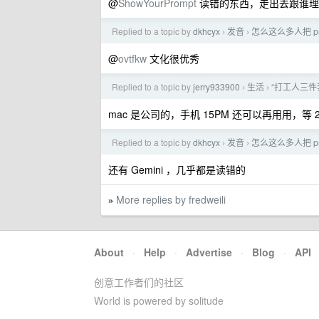
@
ShowYourPrompt
读错的东西，走出去跟谁理
Replied to a topic by
dkhcyx
发音
怎么这么多人把 pro
›
›
@
ovtfkw
文化很优秀
Replied to a topic by
jerry933900
生活
“打工人三件
›
›
mac 是公司的，手机 15PM 还可以再用用，等 2
Replied to a topic by
dkhcyx
发音
怎么这么多人把 pro
›
›
还有 Gemini ，几乎都是读错的
More replies by fredweili
»
About
·
Help
·
Advertise
·
Blog
·
API
创意工作者们的社区
World is powered by solitude