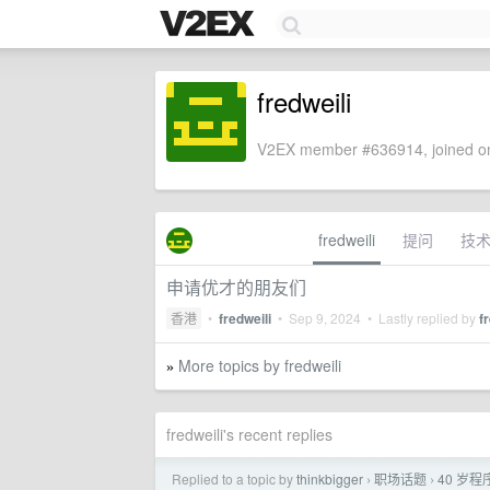
fredweili
V2EX member #636914, joined on
fredweili
提问
技
申请优才的朋友们
香港
•
fredweili
•
Sep 9, 2024
• Lastly replied by
f
More topics by fredweili
»
fredweili's recent replies
Replied to a topic by
thinkbigger
职场话题
40 岁
›
›