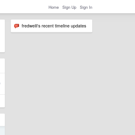
Home
Sign Up
Sign In
fredweili's recent timeline updates
o