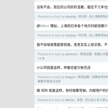
没有不会，现在的公司好好混着，能在干几年也
Replied to a topic by
lazydog
问与答
出入境新规出
›
›
@
billccn
瞎扯，上海到日本各个地方的航班都少
Replied to a topic by
lazydog
问与答
出入境新规出
›
›
我不信啥政策能管到我，老老实实上班交税，不
Replied to a topic by
adminpro
职场话题
老婆公司
›
›
14 年
小公司就是这样，仲裁也是欠帐先还
Replied to a topic by
dragom
职场话题
同事协作的
›
›
解都不愿自己动手
做 SDK 就是这样，有时候要背锅，内部用户
Replied to a topic by
dkhcyx
发音
怎么这么多人把 pro
›
›