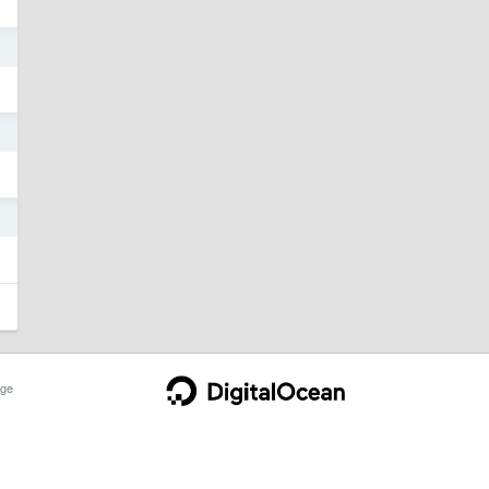
o
o
o
ge