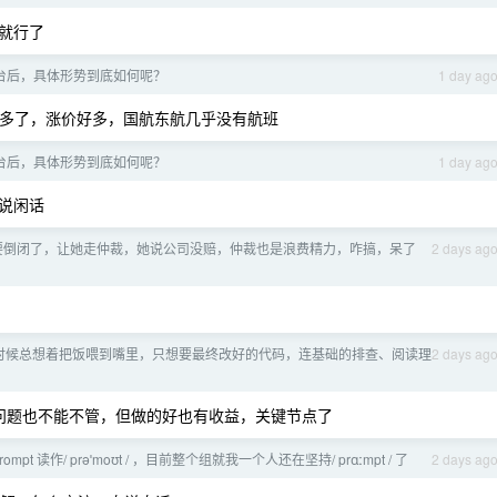
就行了
台后，具体形势到底如何呢？
1 day ag
多了，涨价好多，国航东航几乎没有航班
台后，具体形势到底如何呢？
1 day ag
说闲话
要倒闭了，让她走仲裁，她说公司没赔，仲裁也是浪费精力，咋搞，呆了
2 days ag
时候总想着把饭喂到嘴里，只想要最终改好的代码，连基础的排查、阅读理
2 days ag
的问题也不能不管，但做的好也有收益，关键节点了
mpt 读作/ prəˈmoʊt / ，目前整个组就我一个人还在坚持/ prɑːmpt / 了
2 days ag