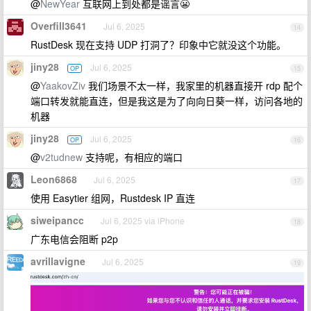
@
NewYear
互联网上到处都是谣言😬
Overfill3641
Jul 6, 2025
14
RustDesk 现在支持 UDP 打洞了？印象中它就没这个功能。
jiny28
Jul 6, 2025
OP
15
@
YaakovZiv
我们场景不太一样，我家里的机器直接开 rdp 配个
端口转发就能直连，但是我这是为了向向日葵一样，访问各地的
机器
jiny28
Jul 6, 2025
OP
16
@
v2tudnew
支持呢，有相应的端口
Leon6868
Jul 6, 2025
17
使用 Easytier 组网，Rustdesk IP 直连
siweipancc
Jul 6, 2025 via iPhone
18
广东电信会阻断 p2p
avrillavigne
Jul 6, 2025
19