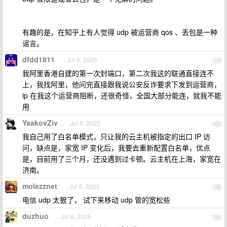
有趣的是，在知乎上有人觉得 udp 被运营商 qos 、丢包是一种
谣言。
dfdd1811
Jul 6, 2025
10
我阿里香港自建的第一次封端口，第二次我这的联通直接连不
上，我找阿里，他问完直接跟我说公安反诈要求下发到运营商，
ip 在我这个运营商阻断，还很奇怪，全国大部分能连，就我不能
用
YaakovZiv
Jul 6, 2025
11
我自己用了白名单模式，只让我的云主机被指定的出口 IP 访
问，缺点是，家宽 IP 变化后，我要去重新配置白名单，优点
是，目前用了三个月，还没遇到过卡顿。云主机在上海，家宽在
济南。
molezznet
Jul 6, 2025
12
电信 udp 太狠了， 试下来移动 udp 管的宽松些
duzhuo
Jul 6, 2025
13