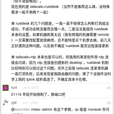
（但不清楚根因）。
现在用的是 tailscale+rustdesk （当然不是推荐这么搞，没特殊
需求一般不用两个一起）
单 rustdesk 的几个问题是，一我一直不晓得怎么判断打洞成没
成功，不成功会耗流量而且慢一点，二是没法直接改 rustdesk
本身的设置，如果机器距离太远（我有跨城的机器需要 remote
）一旦需要改配置就很麻烦，总不能特意买个机票去搞，前几天
正好遇到这种问题。以及我不确定 rustdesk 能否远程直接更新
单 tailscale+rdp 本来也是可以的，但我用的某类软件用 rdp 连
接会闪退，因为 rdp 连接是创建新的 desktop ，rustdesk 机制
比较特别可以绕过这个问题。另外之前我 tailscale 连家里机器
一直打洞失败，后来发现是我路由器的问题，换了个没插件没科
学上网的 tplink 就秒直连了，不确定具体卡在哪。
turi
Jul 6, 2025
24
21116 早就开始限制了，换端口吧
yjd
Jul 7, 2025
25
@
aarontian
mstsc /admin 有这个参数，xp 版是 /console 你可