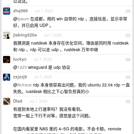
以试试。
zhq566
Jul 7, 2025
26
@
Ipsum
在成都，用的 win 自带的 rdp ，连接信息，显示非常
好，并已启用 UDP 。
jiabing520a
Jul 7, 2025
27
我猜测是 rustdesk 本身存在优化空间，理由是同时用 rustdesk
和 rdp ，rdp 可以走 udp ，rustdesk 万年中继
luckyc
Jul 7, 2025
28
@
1423
wireguard 是 udp 协议
zxjxzj9
Jul 7, 2025
29
@
Actrace
rdp 本身很容易出问题，我的 ubuntu 22.04 rdp 一直
失败。rustdesk 相比之下心智负担真的小
Dlad
Jul 7, 2025
30
有提到本地上行速率吗？我没有看到。
宽带一般上下行不对等，感觉是这个问题。
在国内看家里 NAS 里的 4~5G 的电影，不会卡顿。remote