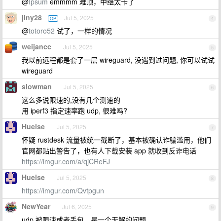
@
Ipsum
emmmm 难顶，中继太卡了
jiny28
Jul 5, 2025
OP
4
@
totoro52
试了，一样的情况
weijancc
Jul 5, 2025
5
我以前远程都是套了一层 wireguard, 没遇到过问题, 你可以试试
wireguard
slowman
Jul 5, 2025
6
这么多说限速的,没有几个测速的
用 iperf3 指定速率跑 udp, 很难吗?
Huelse
Jul 5, 2025
7
怀疑 rustdesk 流量被统一截断了，基本被确认诈骗滥用，他们
官网都贴出警告了，也有人下载安装 app 就收到反诈电话
https://imgur.com/a/qjCReFJ
Huelse
Jul 5, 2025
8
https://imgur.com/Qvtpgun
NewYear
Jul 6, 2025
9
udp 被限速或者丢包，是一个无解的问题。