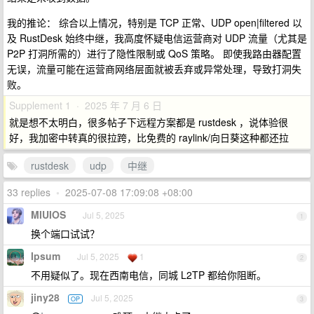
我的推论： 综合以上情况，特别是 TCP 正常、UDP open|filtered 以
及 RustDesk 始终中继，我高度怀疑电信运营商对 UDP 流量（尤其是
P2P 打洞所需的）进行了隐性限制或 QoS 策略。 即使我路由器配置
无误，流量可能在运营商网络层面就被丢弃或异常处理，导致打洞失
败。
Supplement 1 · 2025 年 7 月 6 日
就是想不太明白，很多帖子下远程方案都是 rustdesk ，说体验很
好，我加密中转真的很拉跨，比免费的 raylink/向日葵这种都还拉
rustdesk
udp
中继
33 replies
•
2025-07-08 17:09:08 +08:00
MIUIOS
Jul 5, 2025
1
换个端口试试？
Ipsum
Jul 5, 2025
1
2
不用疑似了。现在西南电信，同城 L2TP 都给你阻断。
jiny28
Jul 5, 2025
OP
3