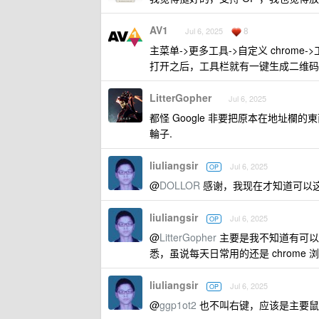
AV1
8
Jul 6, 2025
主菜单->更多工具->自定义 chrome-
打开之后，工具栏就有一键生成二维码
LitterGopher
Jul 6, 2025
都怪 Google 非要把原本在地址欄
輪子.
liuliangsir
Jul 6, 2025
OP
@
DOLLOR
感谢，我现在才知道可以
liuliangsir
Jul 6, 2025
OP
@
LitterGopher
主要是我不知道有可以把
悉，虽说每天日常用的还是 chrome 
liuliangsir
Jul 6, 2025
OP
@
ggp1ot2
也不叫右键，应该是主要鼠