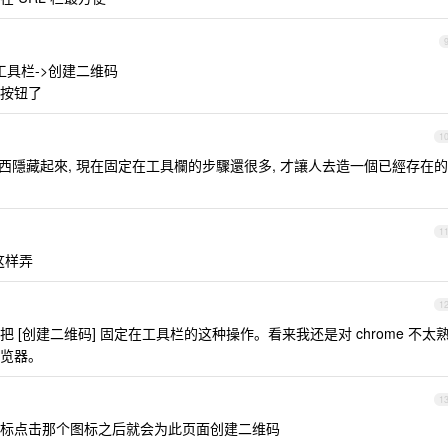
>工具栏->创建二维码
按钮了
1
的東西隱藏起來, 現在固定在工具欄的步驟還很多, 才讓人去造一個已經存在的
1
这样弄
1
 [创建二维码] 固定在工具栏的这种操作。看来我还是对 chrome 不太
浏览器。
1
标点击那个图标之后就会为此页面创建二维码