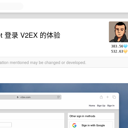
let 登录 V2EX 的体验
383.56
532.63
rmation mentioned may be changed or developed.