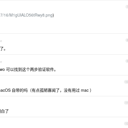
25/07/16/M1gUlALO56tRwy8.png
)
ne
有了。
ne
tep Two 可以找到这个两步验证软件。
1
cOS 自带的吗（有点孤陋寡闻了，没有用过 mac ）
1
明白了
1