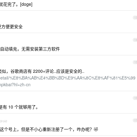
就花完了。[doge]
1
会更方便更安全
1
 就可以自动填充，无需安装第三方软件
1
类似，谷歌商店有 2200+评论..应该是安全的..
.com/detail/%E8%BA%AB%E4%BB%BD%E9%AA%8C%E8%AF%81%E5%99
pkbai?hl=zh-cn
1
是有 10 个就够用了。
droid
1
绑定到这个号上，但是不小心重新注册了一个，咋办呢？🤣