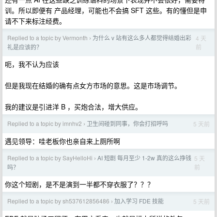
训。所以即便有 产品经理，可能也不会搞 SFT 这些。有的懂但是申
请不下来标注经费。
Replied to a topic by Vermonth
为什么 v 站有这么多人都觉得结婚出彩
4 天
›
前
礼是应该的？
呃，我不认为应该
但是我现在结婚的确有点女方市场的意思。这是市场调节。
我的建议是引进洋 B ，买炮合法，增大供应。
Replied to a topic by imnhv2
卫生间碰到同事，你会打招呼吗
5 天前
›
遇见领导：哇老板你也亲自来上厕所啊
Replied to a topic by SayHelloHi
AI 短剧 每月至少 1-2w 真的这么挣钱
5 天
›
前
吗？
你这个短剧，是不是演到一半都不穿衣服了？？？
Replied to a topic by sh537612856486
加入学习 FDE 技能
5 天前
›