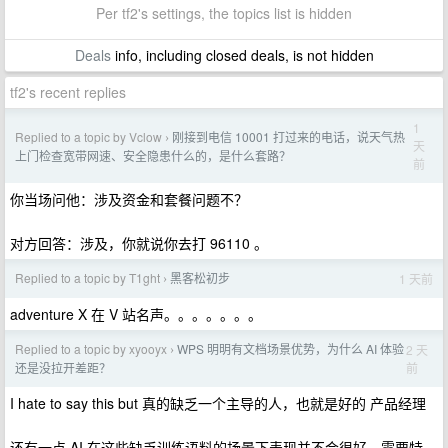
Per tf2's settings, the topics list is hidden
Deals
info, including closed deals, is not hidden
tf2's recent replies
1
Replied to a topic by Vclow
刚接到电信 10001 打过来的电话，说天气热
›
天
上门检查宽带网速、安全隐患什么的，是什么套路？
前
你当场问他：涉及资金和套餐问题不？
对方回答：涉及，你就说你去打 96110 。
Replied to a topic by T1ght
黑客松初步
1 天前
›
adventure X 在 V 站名声。。。。。。。
Replied to a topic by xyooyx
WPS 明明有文档场景优势，为什么 AI 体验
2 天
›
前
还是没拉开差距？
I hate to say this but 真的缺乏一个主导的人，也就是好的 产品经理
还有一点 AI 在这些缺乏训练语料的场景下表现并不会很好，需要特