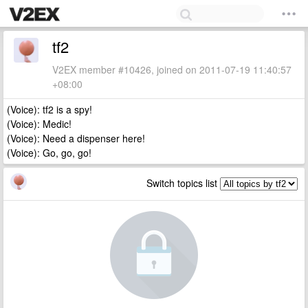
tf2
V2EX member #10426, joined on 2011-07-19 11:40:57
+08:00
(Voice): tf2 is a spy!
(Voice): Medic!
(Voice): Need a dispenser here!
(Voice): Go, go, go!
Switch topics list