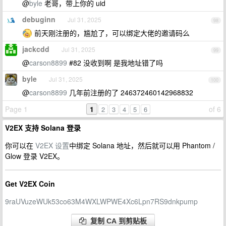
@
byle
老哥，带上你的 uid
debuginn
Jul 31, 2025
98
前天刚注册的，尴尬了，可以绑定大佬的邀请码么
jackcdd
Jul 31, 2025
99
@
carson8899
#82 没收到啊 是我地址错了吗
byle
Jul 31, 2025
100
@
carson8899
几年前注册的了 246372460142968832
Page 1
1
of 6
2
3
4
5
6
V2EX 支持 Solana 登录
你可以在
V2EX 设置
中绑定 Solana 地址，然后就可以用 Phantom /
Glow 登录 V2EX。
Get V2EX Coin
9raUVuzeWUk53co63M4WXLWPWE4Xc6Lpn7RS9dnkpump
复制 CA 到剪贴板