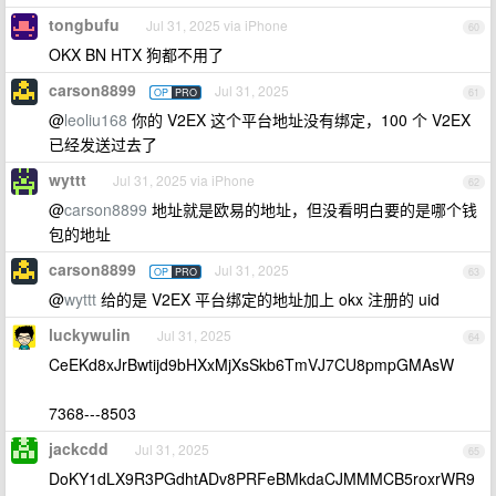
tongbufu
Jul 31, 2025 via iPhone
60
OKX BN HTX 狗都不用了
carson8899
Jul 31, 2025
OP
PRO
61
@
leoliu168
你的 V2EX 这个平台地址没有绑定，100 个 V2EX
已经发送过去了
wyttt
Jul 31, 2025 via iPhone
62
@
carson8899
地址就是欧易的地址，但没看明白要的是哪个钱
包的地址
carson8899
Jul 31, 2025
OP
PRO
63
@
wyttt
给的是 V2EX 平台绑定的地址加上 okx 注册的 uid
luckywulin
Jul 31, 2025
64
CeEKd8xJrBwtijd9bHXxMjXsSkb6TmVJ7CU8pmpGMAsW
7368---8503
jackcdd
Jul 31, 2025
65
DoKY1dLX9R3PGdhtADv8PRFeBMkdaCJMMMCB5roxrWR9