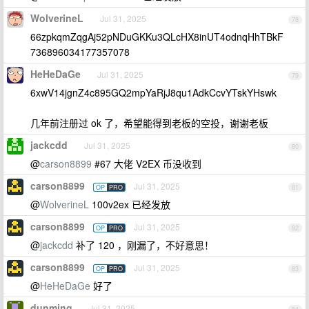
WolverineL
Jul 31, 2025
78
66zpkqmZqgAj52pNDuGKKu3QLcHX8inUT4odnqHhTBkF
736896034177357078
HeHeDaGe
Jul 31, 2025
79
6xwV14jgnZ4c895GQ2mpYaRjJ8qu1AdkCcvYTskYHswk
几年前注册过 ok 了，希望能得到老板的空投，谢谢老板
jackcdd
Jul 31, 2025
80
@
carson8899
#67 大佬 V2EX 币没收到
carson8899
Jul 31, 2025
OP
PRO
81
@
WolverineL
100v2ex 已经发放
carson8899
Jul 31, 2025
OP
PRO
82
@
jackcdd
补了 120 ，刚漏了，不好意思！
carson8899
Jul 31, 2025
OP
PRO
83
@
HeHeDaGe
好了
dunming
Jul 31, 2025