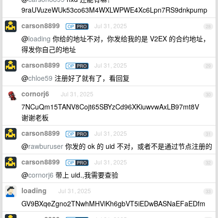
9raUVuzeWUk53co63M4WXLWPWE4Xc6Lpn7RS9dnkpump
carson8899
Jul 31, 2025
OP
PRO
28
@
loading
你给的地址不对，你发给我的是 V2EX 的合约地址，
得发你自己的地址
carson8899
Jul 31, 2025
OP
PRO
29
@
chloe59
注册好了就有了，看回复
cornorj6
Jul 31, 2025
30
7NCuQm15TANV8Cojt65SBYzCd96XKiuwvwAxLB97mt8V
谢谢老板
carson8899
Jul 31, 2025
OP
PRO
31
@
rawburuser
你发的 ok 的 uid 不对，或者不是通过节点注册的
carson8899
Jul 31, 2025
OP
PRO
32
@
cornorj6
带上 uid.,我需要查验
loading
Jul 31, 2025
33
GV9BXqeZgno2TNwhMHViKh6gbVT5iEDwBASNaEFaEDfm