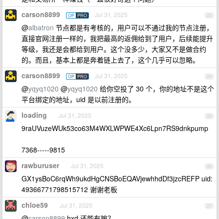
carson8899
Jul 31, 2025
OP
PRO
23
@
albatron
节点都是有考核的，用户可以不通过我的节点注册，
直接官网注册一样的，我把最高的返佣给到了用户，后续能提升
等级，我还是会都给到用户。这个没多少，大家又不是做合约
的。而且，基本上都是奔着链上去了，这个几乎可以忽略。
carson8899
Jul 31, 2025
OP
PRO
24
@
yqyq1020
@
yqyq1020
给你空投了 30 个，你的地址不是这个
平台绑定的地址，uid 是以前注册的。
loading
Jul 31, 2025
25
9raUVuzeWUk53co63M4WXLWPWE4Xc6Lpn7RS9dnkpump
7368-----9815
rawburuser
Jul 31, 2025
26
GX1ysBoC6rqWh9ukdHgCNSBoEQAVjewhhdDf3jzcREFP uid:
49366771798515712 谢谢老板
chloe59
Jul 31, 2025
27
@
carson8899
hxd 还能有嘛？