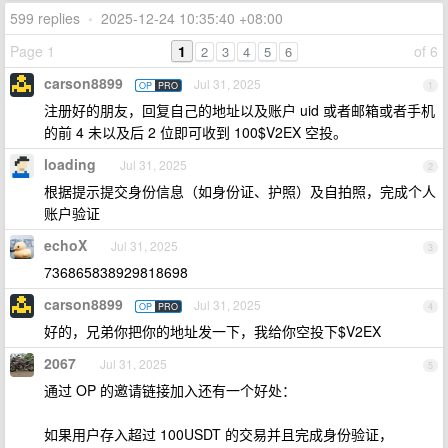
599 replies
•
2025-12-24 10:35:40 +08:00
Page 1
1
of 6
2
3
4
5
6
carson8899
Jul 31, 2025
OP
PRO
1
注册好的朋友，回复自己的地址以及账户 uid 或者邮箱或者手机
的前 4 未以及后 2 位即可收到 100$V2EX 空投。
loading
Jul 31, 2025
2
根据提示提交身份信息（如身份证、护照）及自拍照，完成个人
账户验证
echoX
Jul 31, 2025
3
736865838929818698
carson8899
Jul 31, 2025
OP
PRO
4
好的，兄弟你把你的地址发一下，我给你空投下$V2EX
2067
Jul 31, 2025
5
通过 OP 的邀请链接加入还有一个好处：
如果用户存入超过 100USDT 的交易并且完成身份验证，