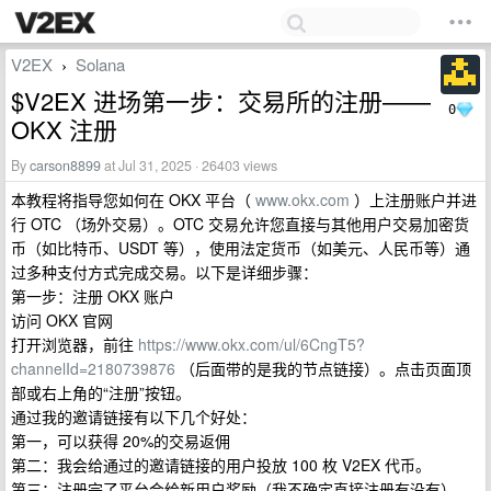
V2EX
Solana
›
$V2EX 进场第一步：交易所的注册——
0
OKX 注册
By
carson8899
at Jul 31, 2025 · 26403 views
本教程将指导您如何在 OKX 平台（
www.okx.com
）上注册账户并进
行 OTC （场外交易）。OTC 交易允许您直接与其他用户交易加密货
币（如比特币、USDT 等），使用法定货币（如美元、人民币等）通
过多种支付方式完成交易。以下是详细步骤：
第一步：注册 OKX 账户
访问 OKX 官网
打开浏览器，前往
https://www.okx.com/ul/6CngT5?
channelId=2180739876
（后面带的是我的节点链接）。点击页面顶
部或右上角的“注册”按钮。
通过我的邀请链接有以下几个好处：
第一，可以获得 20%的交易返佣
第二：我会给通过的邀请链接的用户投放 100 枚 V2EX 代币。
第三：注册完了平台会给新用户奖励（我不确定直接注册有没有）