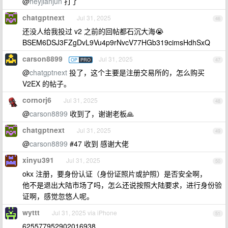
@
heyjianjun
打了
chatgptnext
Jul 31, 2025
46
还没人给我投过 v2 之前的回帖都石沉大海😭
BSEM6DSJ3FZgDvL9Vu4p9rNvcV77HGb319cimsHdhSxQ
carson8899
Jul 31, 2025
OP
PRO
47
@
chatgptnext
投了，这个主要是注册交易所的，怎么购买
V2EX 的帖子。
cornorj6
Jul 31, 2025
48
@
carson8899
收到了，谢谢老板🙏
chatgptnext
Jul 31, 2025
49
@
carson8899
#47 收到 感谢大佬
xinyu391
Jul 31, 2025
50
okx 注册，要身份认证（身份证照片或护照）是否安全啊，
他不是退出大陆市场了吗，怎么还说按照大陆要求，进行身份验
证啊，感觉忽悠人呢。
wyttt
Jul 31, 2025 via iPhone
51
625577952902016938