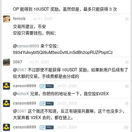
OP 能得到 10USDT 奖励。虽然但是，最多只能获得 3 次
ferock
Jul 31, 2025
6
交易所建议，币安
空投只需要钱包，例如：
@
carson8899
来个空投：
5934Yukvybt5Qii9uM5eoDvttLmSdBh2opRUZPtxptCz
2067
Jul 31, 2025
7
@
2067
不过即使不能获得 10USDT 奖励，如果新用户后续有了
较大额的交易，手续费都是由分成的
carson8899
Jul 31, 2025
OP
PRO
8
@
echoX
兄弟，你把你的地址发一下，我空投$V2EX
carson8899
Jul 31, 2025
OP
PRO
9
@
2067
这个我还不知道，反正有链接共赢嘛，这个也没多少，
大家奔着 V2EX 去的，都在链上。
carson8899
Jul 31, 2025
OP
PRO
10