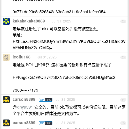
0x771de23c8c526842a63c2ab3119c3caf1c2cc354
kakakakaka8889
Jul 31, 2025
52
老早就注册过了 okx 可以空投吗？没有被空投过
地址：
RXhLeXJFN3c3MUUyYm1SWnZ2YlVKUVk5QUhkb213Qnd0V
VFhNUNpZG1OMlQ=
leoliu168
Jul 31, 2025
53
地址是 SOL 那个吗？这种密集的新知识有点应接不暇了
HPKngqxGZ9KQi8v47SfXN7pFJdk8etcDcVGLHDgBYuc2
7368-----7179
carson8899
Jul 31, 2025
OP
PRO
54
@
xinyu391
安全的，目前 ok,币安都可以身份证注册。目前这两
个平台主要的用户群体还是大陆为主。
carson8899
Jul 31, 2025
OP
PRO
55