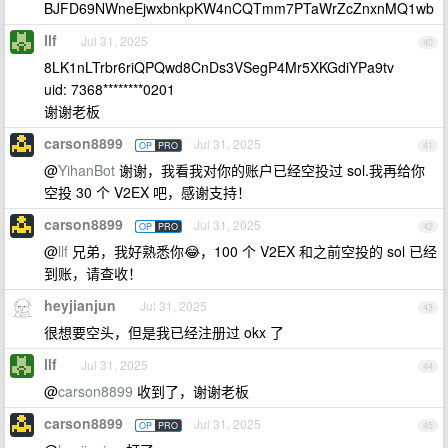
BJFD69NWneEjwxbnkpKW4nCQTmm7PTaWrZcZnxnMQ1wb
llf
Jul 31, 2025
40
8LK1nLTrbr6riQPQwd8CnDs3VSegP4Mr5XKGdiYPa9tv
uid: 7368********0201
谢谢老板
carson8899
Jul 31, 2025
OP
PRO
41
@
YihanBot
谢谢，我看我对你的账户已经空投过 sol.我再给你
空投 30 个 V2EX 吧，感谢支持！
carson8899
Jul 31, 2025
OP
PRO
42
@
llf
兄弟，我好熟悉你😂，100 个 V2EX 和之前空投的 sol 已经
到账，请查收！
heyjianjun
Jul 31, 2025
43
很想要空头，但是我已经注册过 okx 了
llf
Jul 31, 2025
44
@
carson8899
收到了，谢谢老板
carson8899
Jul 31, 2025
OP
PRO
45