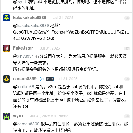
@
wyttt
你的 uid 不是链接注册的，你的地址也不是你这个平台
绑定的地址。
kakakakaka8889
Jul 31, 2025
56
@
kakakakaka8889
地址：
Q3pOTUVLOG5wY1Fqcng4YWdZbnB5QTFDMUpUUUF4Z1U
4U2VGWVlYRGZtQk0=
FakeJstar
Jul 31, 2025
57
@
xinyu391
有分公司在大陆。为大陆用户提供服务，就必须遵
守大陆的一些要求。
所有提供金融服务的应用都必须进行身份验证。
carson8899
Jul 31, 2025
OP
PRO
58
@
leoliu168
是的，v2ex 是基于 sol 发的代币，你接受 sol 和
V2EX 都是同一个地址，给你举个例子，sol 就像是地基，在上
面建的所有的楼层都属于 sol 这个地址。给你空投了，请查收，
还有 sol
wyttt
Jul 31, 2025 via iPhone
59
@
carson8899
很早之前注册的；必须要用邀请链接注册么，那
没事了，可能我没看清主楼说的