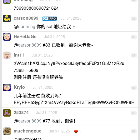
84
736903800698721624
carson8899
Jul 31, 2025
OP
PRO
85
@
dunming
你的 sol 地址给我下
HeHeDaGe
Jul 31, 2025
86
@
carson8899
#83 已收到，感谢大老板~
int11
Jul 31, 2025
87
2VAcm1hAXLcqJNy6Pvxodc8J8ytfedpFcP31G5M1zR2u
7368---5609
刚刚注册 还有没有啊铁铁
Krylo
Jul 31, 2025
88
几年前注册过 能收到吗？
EPyRFH5SygZtXm4VvAzyRcKdRLaTSg96WWXvEQbJWF9E
253874
Jul 31, 2025
89
@
carson8899
#77 收到，谢谢！
muchengxue
Jul 31, 2025
1
90
7368xxxx9445