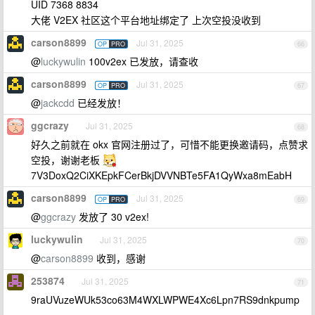
UID 7368 8834
大佬 V2EX 社区这个平台地址绑定了 上次空投没收到
carson8899
Jul 31, 2025
OP
PRO
66
@
luckywulin
100v2ex 已发放，请查收
carson8899
Jul 31, 2025
OP
PRO
67
@
jackcdd
已经发放！
ggcrazy
Jul 31, 2025
68
好久之前就在 okx 官网注册过了，可惜不能更换邀请码，点赞求
空投，谢谢老板
7V3DoxQ2CiXKEpkFCerBkjDVVNBTe5FA1QyWxa8mEabH
carson8899
Jul 31, 2025
OP
PRO
69
@
ggcrazy
发放了 30 v2ex!
luckywulin
Jul 31, 2025
70
@
carson8899
收到，感谢
253874
Jul 31, 2025
71
9raUVuzeWUk53co63M4WXLWPWE4Xc6Lpn7RS9dnkpump