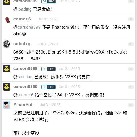
carson8899
Jul 31, 2025
OP
PRO
34
@
loading
已经发放！
cornorj6
Jul 31, 2025
35
@
carson8899
我是 Phantom 钱包，平时用的币安，没有注册
okai😂
solodxg
Jul 31, 2025
36
6dS6HzKFr259eJBfgnq9KHr5r5U5kPtaiwvQXXnrTdDx uid:
7368-----8497
carson8899
Jul 31, 2025
OP
PRO
37
@
solodxg
已发放！感谢对 V2EX 的支持！
carson8899
Jul 31, 2025
OP
PRO
38
@
cornorj6
给你空投了 30 个 V2EX ，感谢支持！
YihanBot
Jul 31, 2025
39
之前已经注册过了，整体对 $v2ex 还是看好的，相信 livid 和
V2EX 会越来越好。
前排求个空投