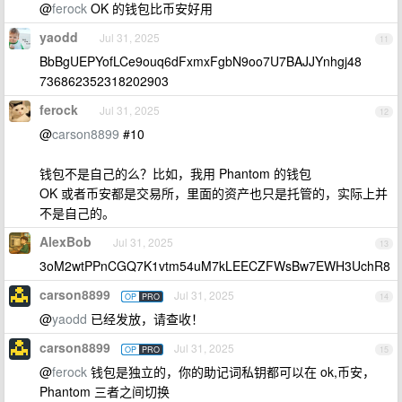
@
ferock
OK 的钱包比币安好用
yaodd
Jul 31, 2025
11
BbBgUEPYofLCe9ouq6dFxmxFgbN9oo7U7BAJJYnhgj48
736862352318202903
ferock
Jul 31, 2025
12
@
carson8899
#10
钱包不是自己的么？比如，我用 Phantom 的钱包
OK 或者币安都是交易所，里面的资产也只是托管的，实际上并
不是自己的。
AlexBob
Jul 31, 2025
13
3oM2wtPPnCGQ7K1vtm54uM7kLEECZFWsBw7EWH3UchR8
carson8899
Jul 31, 2025
OP
PRO
14
@
yaodd
已经发放，请查收！
carson8899
Jul 31, 2025
OP
PRO
15
@
ferock
钱包是独立的，你的助记词私钥都可以在 ok,币安，
Phantom 三者之间切换