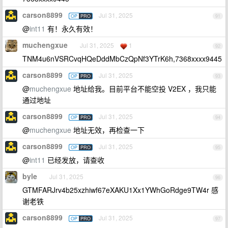
carson8899
Jul 31, 2025
OP
PRO
91
@
int11
有！永久有效！
muchengxue
Jul 31, 2025
1
92
TNM4u6nVSRCvqHQeDddMbCzQpNf3YTrK6h,7368xxxx9445
carson8899
Jul 31, 2025
OP
PRO
93
@
muchengxue
地址给我。目前平台不能空投 V2EX ，我只能
通过地址
carson8899
Jul 31, 2025
OP
PRO
94
@
muchengxue
地址无效，再检查一下
carson8899
Jul 31, 2025
OP
PRO
95
@
int11
已经发放，请查收
byle
Jul 31, 2025
96
GTMFARJrv4b25xzhiwf67eXAKU1Xx1YWhGoRdge9TW4r 感
谢老铁
carson8899
Jul 31, 2025
OP
PRO
97