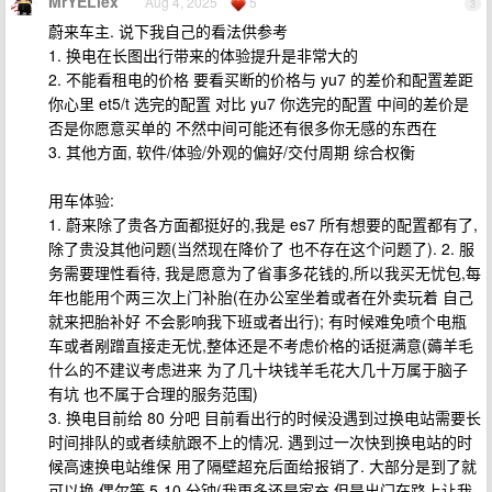
MrYELiex
Aug 4, 2025
5
3
蔚来车主. 说下我自己的看法供参考
1. 换电在长图出行带来的体验提升是非常大的
2. 不能看租电的价格 要看买断的价格与 yu7 的差价和配置差距
你心里 et5/t 选完的配置 对比 yu7 你选完的配置 中间的差价是
否是你愿意买单的 不然中间可能还有很多你无感的东西在
3. 其他方面, 软件/体验/外观的偏好/交付周期 综合权衡
用车体验:
1. 蔚来除了贵各方面都挺好的,我是 es7 所有想要的配置都有了,
除了贵没其他问题(当然现在降价了 也不存在这个问题了). 2. 服
务需要理性看待, 我是愿意为了省事多花钱的,所以我买无忧包,每
年也能用个两三次上门补胎(在办公室坐着或者在外卖玩着 自己
就来把胎补好 不会影响我下班或者出行); 有时候难免喷个电瓶
车或者剐蹭直接走无忧,整体还是不考虑价格的话挺满意(薅羊毛
什么的不建议考虑进来 为了几十块钱羊毛花大几十万属于脑子
有坑 也不属于合理的服务范围)
3. 换电目前给 80 分吧 目前看出行的时候没遇到过换电站需要长
时间排队的或者续航跟不上的情况. 遇到过一次快到换电站的时
候高速换电站维保 用了隔壁超充后面给报销了. 大部分是到了就
可以换,偶尔等 5-10 分钟(我更多还是家充,但是出门在路上让我