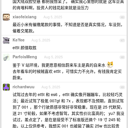
国大陆双腔空悬 都把我惊呆了。 确实我心里想的就是 这车企真
的肯堆料啊，投资人的钱花起来就是没压力
xiaofeixiang
Aug 5, 2025
46
最近小米有催缴尾款的事情，不知道是否是真实情况，车没到，
催着交尾款。
KeYee
Aug 5, 2025
47
et5t 颜值取胜
ParfoisMeng
Aug 5, 2025
48
鉴于 V 站环境，我更愿意相信蔚来车主是真的自来水
去年看车的时候贼喜欢 et5t ，可惜实力不允许。有钱我肯定买
蔚来。
richardwuu
Aug 5, 2025
49
试驾过去年的 et5t 和 es6 ，et5t 确实像开蹦蹦车，比较轻巧灵
活；最近试驾了极氪 007gt 和 7x ，表现都不及预期，直到试驾
到了 001 ，那个行驶质感非常好非常稳重，现在是 25 代默契，
送 21 寸轮毂，如果不考虑智驾，其实性价比蛮高的； yu7 我没
试过，差点定了，是在是接受不了标准版还搞个 19 寸 245 轮
胎，以上仅供参考，我想买 001 也被毙了确实 25w 也比较贵