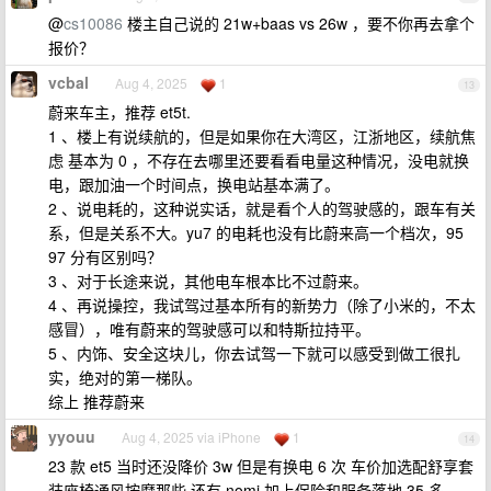
@
cs10086
楼主自己说的 21w+baas vs 26w ，要不你再去拿个
报价？
vcbal
Aug 4, 2025
1
13
蔚来车主，推荐 et5t.
1 、楼上有说续航的，但是如果你在大湾区，江浙地区，续航焦
虑 基本为 0 ，不存在去哪里还要看看电量这种情况，没电就换
电，跟加油一个时间点，换电站基本满了。
2 、说电耗的，这种说实话，就是看个人的驾驶感的，跟车有关
系，但是关系不大。yu7 的电耗也没有比蔚来高一个档次，95
97 分有区别吗？
3 、对于长途来说，其他电车根本比不过蔚来。
4 、再说操控，我试驾过基本所有的新势力（除了小米的，不太
感冒），唯有蔚来的驾驶感可以和特斯拉持平。
5 、内饰、安全这块儿，你去试驾一下就可以感受到做工很扎
实，绝对的第一梯队。
综上 推荐蔚来
yyouu
Aug 4, 2025 via iPhone
1
14
23 款 et5 当时还没降价 3w 但是有换电 6 次 车价加选配舒享套
装座椅通风按摩那些 还有 nomi 加上保险和服务落地 35 多