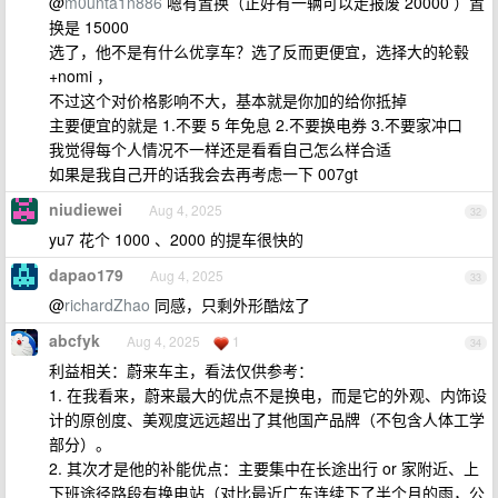
@
m0unta1n886
嗯有置换（正好有一辆可以走报废 20000 ）置
换是 15000
选了，他不是有什么优享车？选了反而更便宜，选择大的轮毂
+nomi ，
不过这个对价格影响不大，基本就是你加的给你抵掉
主要便宜的就是 1.不要 5 年免息 2.不要换电券 3.不要家冲口
我觉得每个人情况不一样还是看看自己怎么样合适
如果是我自己开的话我会去再考虑一下 007gt
niudiewei
Aug 4, 2025
32
yu7 花个 1000 、2000 的提车很快的
dapao179
Aug 4, 2025
33
@
richardZhao
同感，只剩外形酷炫了
abcfyk
Aug 4, 2025
1
34
利益相关：蔚来车主，看法仅供参考：
1. 在我看来，蔚来最大的优点不是换电，而是它的外观、内饰设
计的原创度、美观度远远超出了其他国产品牌（不包含人体工学
部分）。
2. 其次才是他的补能优点：主要集中在长途出行 or 家附近、上
下班途径路段有换电站（对比最近广东连续下了半个月的雨，公