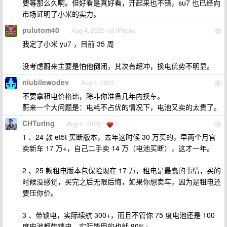
要等那么久啊。但好看是真好看，开起来也不错，su7 也已经向
市场证明了小米的实力。
pulutom40
Aug 4, 2025 via iPhone
5
我定了小米 yu7 ，目前 35 周
没考虑蔚来主要是怕他倒闭，其次有超冲，换电优势不明显。
niubilewodev
Aug 4, 2025
6
不要拿租电价格比，除非你准备几年内换车。
蔚来一个大问题是：电耗不占优的情况下，电池又卖的太贵了。
CHTuring
Aug 4, 2025
2
7
1 、24 款 et5t 买断版本，去年这时候 30 万买的，早两个月官
卖新车 17 万+，自己二手卖 14 万（电池买断），这才一年。
2 、25 款租电版本包保险现在 17 万，租电是最蠢的事情，买的
时候没感觉，买完之后无限后悔，如果你想卖车，因为是租电还
要压你价。
3 、带锁电，实际续航 300+，而且不管你 75 度电池还是 100
度电池都带锁电，实际能用的也就 80%+