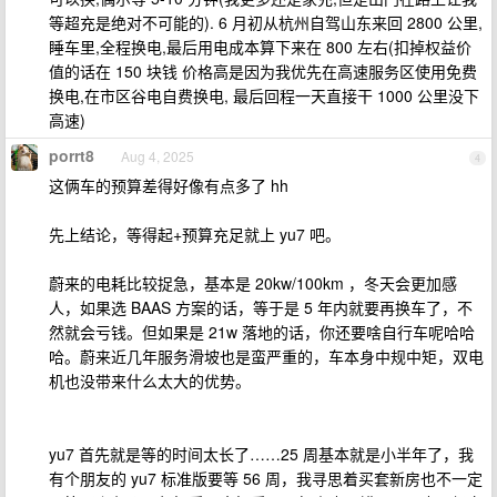
等超充是绝对不可能的). 6 月初从杭州自驾山东来回 2800 公里,
睡车里,全程换电,最后用电成本算下来在 800 左右(扣掉权益价
值的话在 150 块钱 价格高是因为我优先在高速服务区使用免费
换电,在市区谷电自费换电, 最后回程一天直接干 1000 公里没下
高速)
porrt8
Aug 4, 2025
4
这俩车的预算差得好像有点多了 hh
先上结论，等得起+预算充足就上 yu7 吧。
蔚来的电耗比较捉急，基本是 20kw/100km ，冬天会更加感
人，如果选 BAAS 方案的话，等于是 5 年内就要再换车了，不
然就会亏钱。但如果是 21w 落地的话，你还要啥自行车呢哈哈
哈。蔚来近几年服务滑坡也是蛮严重的，车本身中规中矩，双电
机也没带来什么太大的优势。
yu7 首先就是等的时间太长了……25 周基本就是小半年了，我
有个朋友的 yu7 标准版要等 56 周，我寻思着买套新房也不一定