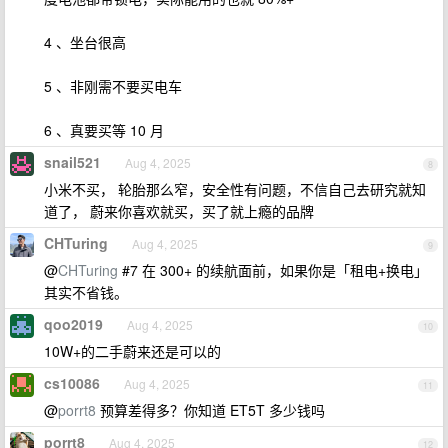
4 、坐台很高
5 、非刚需不要买电车
6 、真要买等 10 月
snail521
Aug 4, 2025
8
小米不买， 轮胎那么窄，安全性有问题，不信自己去研究就知
道了， 蔚来你喜欢就买，买了就上瘾的品牌
CHTuring
Aug 4, 2025
9
@
CHTuring
#7 在 300+ 的续航面前，如果你是「租电+换电」
其实不省钱。
qoo2019
Aug 4, 2025
10
10W+的二手蔚来还是可以的
cs10086
Aug 4, 2025
11
@
porrt8
预算差得多？你知道 ET5T 多少钱吗
porrt8
Aug 4, 2025
12