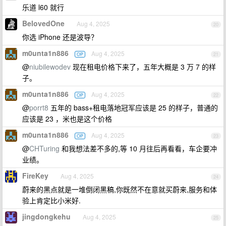
乐道 l60 就行
BelovedOne
Aug 4, 2025
20
你选 iPhone 还是波导？
m0unta1n886
Aug 4, 2025
OP
21
@
niubilewodev
现在租电价格下来了，五年大概是 3 万 7 的样
子。
m0unta1n886
Aug 4, 2025
OP
22
@
porrt8
五年的 bass+租电落地冠军应该是 25 的样子，普通的
应该是 23 ，米也是这个价格
m0unta1n886
Aug 4, 2025
OP
23
@
CHTuring
和我想法差不多的,等 10 月往后再看看，车企要冲
业绩。
FireKey
Aug 4, 2025
24
蔚来的黑点就是一堆倒闭黑稿,你既然不在意就买蔚来,服务和体
验上肯定比小米好.
jingdongkehu
Aug 4, 2025
25