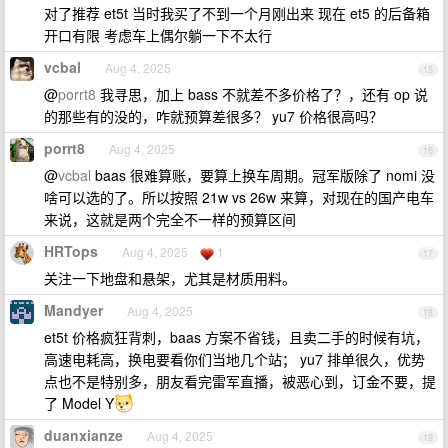
对了推荐 et5t 当时我买了不到一个月刚出来 现在 et5 的后备箱
开口有限 考虑车上偶尔躺一下不太行
vcbal
Aug 4, 2025
15
@
porrt8
我寻思，加上 bass 不就差不多价格了？，还有 op 说
的那些有的没的，咋就预算差很多？ yu7 价格很高吗？
porrt8
Aug 4, 2025
16
@
vcbal
baas 很难算账，要算上换车周期。冠军版除了 nomi 没
啥可以选的了。所以按照 21w vs 26w 来算，对现在的国产电车
来说，这就是两个完全不一样的预算区间
HRTops
Aug 4, 2025
1
17
关注一下地盘和悬架，尤其是材质用料。
Mandyer
Aug 4, 2025
18
et5t 价格疯狂背刺，baas 方案不省钱，且卖二手的时候有坑，
高速电耗高，换电要看你们当地几个站； yu7 排单很久，优势
点也不是特别多，朋友看完雷军直播，被恶心到，订金不要，提
了 Model Y
duanxianze
Aug 4, 2025
19