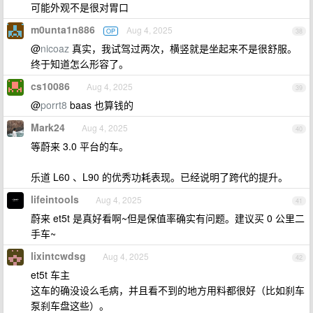
可能外观不是很对胃口
m0unta1n886
Aug 4, 2025
OP
38
@
nicoaz
真实，我试驾过两次，横竖就是坐起来不是很舒服。
终于知道怎么形容了。
cs10086
Aug 4, 2025
39
@
porrt8
baas 也算钱的
Mark24
Aug 4, 2025
40
等蔚来 3.0 平台的车。
乐道 L60 、L90 的优秀功耗表现。已经说明了跨代的提升。
lifeintools
Aug 4, 2025
41
蔚来 et5t 是真好看啊~但是保值率确实有问题。建议买 0 公里二
手车~
lixintcwdsg
Aug 4, 2025
42
et5t 车主
这车的确没设么毛病，并且看不到的地方用料都很好（比如刹车
泵刹车盘这些）。