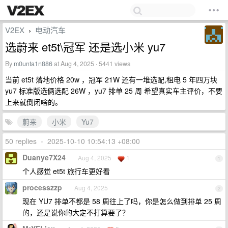
V2EX
电动汽车
›
选蔚来 et5t\冠军 还是选小米 yu7
By
m0unta1n886
at Aug 4, 2025 · 5441 views
当前 et5t 落地价格 20w ，冠军 21W 还有一堆选配,租电 5 年四万块
yu7 标准版选俩选配 26W ，yu7 排单 25 周 希望真实车主评价，不要
上来就倒闭啥的。
蔚来
小米
Yu7
50 replies
•
2025-10-10 10:54:13 +08:00
Duanye7X24
Aug 4, 2025
1
1
个人感觉 et5t 旅行车更好看
processzzp
Aug 4, 2025
2
现在 YU7 排单不都是 58 周往上了吗，你是怎么做到排单 25 周
的，还是说你的大定不打算要了？