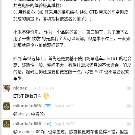
共充电桩的体验极其糟糕）
3. 用料良心（如 其采用的换电结构 缺失 CTB 带来的车身刚度
加成的前提下，各项指标依然名列前茅）；
小米不评价吧， 作为一个品牌的第一、第二辆车，为了活下去
用了一些“致敬”的元素我个人可以理解。但是事不过三，一直如
此那就是企业价值观问题了。
回到 车型选择上，首先还是要基于使用场景选车。ET5T 的地台
高、舒适性一般、空间不大，有后排需求还真的不太适合。YU7
的话，起码后排还是要稍微宽敞一点，尽管 YU7 也不是合家欢
车型。
nicoaz
Aug 4, 2025
35
ET5T 蹲着开车
m0unta1n886
Aug 4, 2025
OP
36
@
abcfyk
中肯的。
m0unta1n886
Aug 4, 2025
OP
37
@
brianinzz
007gt 也考虑过，感觉极氪的车也造得不错，但是