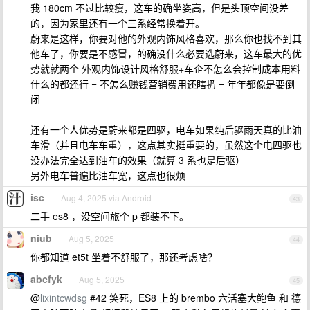
我 180cm 不过比较瘦，这车的确坐姿高，但是头顶空间没差
的，因为家里还有一个三系经常换着开。
蔚来是这样，你要对他的外观内饰风格喜欢，那么你也找不到其
他车了，你要是不感冒，的确没什么必要选蔚来，这车最大的优
势就就两个 外观内饰设计风格舒服+车企不怎么会控制成本用料
什么的都还行 = 不怎么赚钱营销费用还瞎扔 = 年年都像是要倒
闭
还有一个人优势是蔚来都是四驱，电车如果纯后驱雨天真的比油
车滑（并且电车车重），这点其实挺重要的，虽然这个电四驱也
没办法完全达到油车的效果（就算 3 系也是后驱）
另外电车普遍比油车宽，这点也很烦
isc
Aug 4, 2025 via Android
43
二手 es8 ，没空间旅个 p 都装不下。
niub
Aug 5, 2025
44
你都知道 et5t 坐着不舒服了，那还考虑啥？
abcfyk
Aug 5, 2025
45
@
lixintcwdsg
#42 笑死，ES8 上的 brembo 六活塞大鲍鱼 和 德