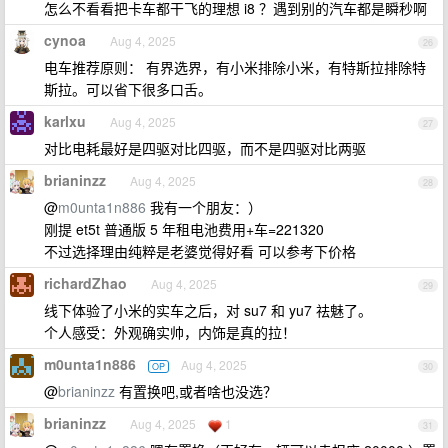
怎么不看看把卡车都干飞的理想 i8 ？遇到别的汽车都是瞬秒啊
cynoa
Aug 4, 2025
26
电车推荐原则： 有界选界，有小米排除小米，有特斯拉排除特
斯拉。可以省下很多口舌。
karlxu
Aug 4, 2025
27
对比电耗最好是四驱对比四驱，而不是四驱对比两驱
brianinzz
Aug 4, 2025
28
@
m0unta1n886
我有一个朋友：）
刚提 et5t 普通版 5 年租电池费用+车=221320
不过选择理由纯粹是老婆觉得好看 可以参考下价格
richardZhao
Aug 4, 2025
29
线下体验了小米的实车之后，对 su7 和 yu7 祛魅了。
个人感受：外观确实帅，内饰是真的拉！
m0unta1n886
Aug 4, 2025
OP
30
@
brianinzz
有置换吧,或者啥也没选？
brianinzz
Aug 4, 2025
1
31