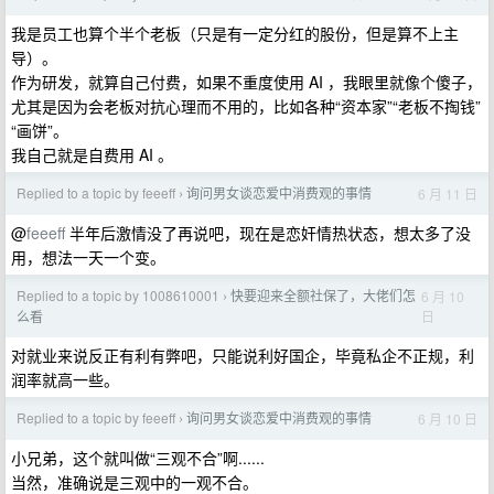
我是员工也算个半个老板（只是有一定分红的股份，但是算不上主
导）。
作为研发，就算自己付费，如果不重度使用 AI ，我眼里就像个傻子，
尤其是因为会老板对抗心理而不用的，比如各种“资本家”“老板不掏钱”
“画饼”。
我自己就是自费用 AI 。
Replied to a topic by feeeff
询问男女谈恋爱中消费观的事情
6 月 11 日
›
@
feeeff
半年后激情没了再说吧，现在是恋奸情热状态，想太多了没
用，想法一天一个变。
Replied to a topic by 1008610001
快要迎来全额社保了，大佬们怎
6 月 10
›
日
么看
对就业来说反正有利有弊吧，只能说利好国企，毕竟私企不正规，利
润率就高一些。
Replied to a topic by feeeff
询问男女谈恋爱中消费观的事情
6 月 10 日
›
小兄弟，这个就叫做“三观不合”啊......
当然，准确说是三观中的一观不合。