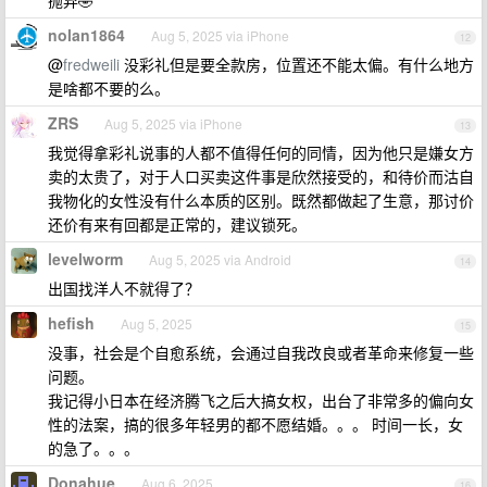
抛弃🤣
nolan1864
Aug 5, 2025 via iPhone
12
@
fredweili
没彩礼但是要全款房，位置还不能太偏。有什么地方
是啥都不要的么。
ZRS
Aug 5, 2025 via iPhone
13
我觉得拿彩礼说事的人都不值得任何的同情，因为他只是嫌女方
卖的太贵了，对于人口买卖这件事是欣然接受的，和待价而沽自
我物化的女性没有什么本质的区别。既然都做起了生意，那讨价
还价有来有回都是正常的，建议锁死。
levelworm
Aug 5, 2025 via Android
14
出国找洋人不就得了？
hefish
Aug 5, 2025
15
没事，社会是个自愈系统，会通过自我改良或者革命来修复一些
问题。
我记得小日本在经济腾飞之后大搞女权，出台了非常多的偏向女
性的法案，搞的很多年轻男的都不愿结婚。。。 时间一长，女
的急了。。。
Donahue
Aug 6, 2025
16