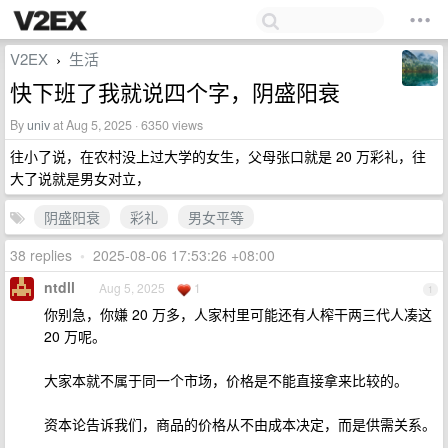
V2EX
生活
›
快下班了我就说四个字，阴盛阳衰
By
univ
at Aug 5, 2025 · 6350 views
往小了说，在农村没上过大学的女生，父母张口就是 20 万彩礼，往
大了说就是男女对立，
阴盛阳衰
彩礼
男女平等
38 replies
•
2025-08-06 17:53:26 +08:00
ntdll
Aug 5, 2025
1
1
你别急，你嫌 20 万多，人家村里可能还有人榨干两三代人凑这
20 万呢。
大家本就不属于同一个市场，价格是不能直接拿来比较的。
资本论告诉我们，商品的价格从不由成本决定，而是供需关系。