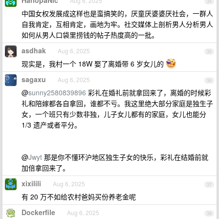
HariopaNic
Aug 6, 2025
34
中国女权发展成这样也是蛮搞笑的，厌童厌婆婆厌社会，一群人
自我肯定，互相肯定，画地为牢。社交媒体上剖析男人分析男人
如何从男人口袋里捞钱的帖子热度高的一批。
asdhak
Aug 6, 2025
35
现实是，我村一个 18W 娶了离婚带 6 岁女儿的
sagaxu
Aug 6, 2025
36
@
sunny2580839896
彩礼在婚礼前就拿回来了，离婚的时候彩
礼和陪嫁都各自拿回，谁都不亏。我这里绝大部分家庭是独生子
女，一个班只有少数非独，儿子女儿都有的家庭，女儿也能分
1/3 遗产或者平分。
@
Jwyt
那是你不懂环沪地区独生子女的快乐，彩礼在结婚前就
加倍拿回来了。
xixilili
Aug 6, 2025
37
有 20 万不如给农村爸妈买份养老金呢
Dockerfile
Aug 6, 2025
38