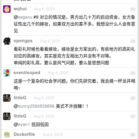
wqhui
Aug 6, 2025
23
@
sagaxu
#9 对立的情况是，男方出几十万的启动资金，女方象
征性出几千的嫁妆，如果双方出的差不多，我想没什么人会有意
见
opengps
Aug 6, 2025
24
看彩礼时候也看看嫁妆，嫁妆是女方家出的，有些地方的高彩礼
对应的高嫁妆，其实是双方互相出力并没有不对等。
单纯的彩礼高，要么是风气问题，要么是思想问题
eventlooped
Aug 6, 2025
25
这是一个复杂的社会学问题。你们先研究着，我去搞一杯龙井喝
喝~
littleG
Aug 6, 2025
26
@
sunny2580839896
美式不许放糖！！
littleG
Aug 6, 2025
27
@
evan1
低因低因
Dockerfile
Aug 6, 2025
28