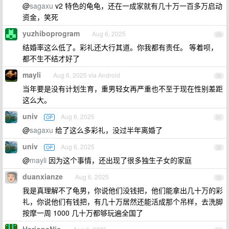
@
sagaxu
v2 特色的龟龟，还在一成家就有几十万一百多万启动
资金，笑死
yuzhiboprogram
Aug 6, 2025
29
结婚率这么低了。彩礼还大行其道。你我都有责任。 等着呗，
都不生不结才好了
mayli
Aug 6, 2025 via Android
30
当年要是没有计划生育，重男轻女再严重也不至于现在性别差距
这么大。
univ
Aug 6, 2025
OP
31
@
sagaxu
给了这么多彩礼，没过半年离婚了
univ
Aug 6, 2025
OP
32
@
mayli
因为这个事情，还出现了很多独生子女的家庭
duanxianze
Aug 6, 2025
33
我是真理解不了龟男，你说他们没钱把，他们能拿出几十万的彩
礼，你说他们有钱把，有几十万居然还能活成那个吊样，去洗脚
按摩一周 1000 几十万都够玩遍全国了