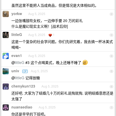
虽然这里不能把人当成商品，但是情况是大体相似的。
yorkw
Aug 5, 2025
2
一边张嘴鼓吹女权，一边伸手要 20 万的彩礼
什么是魔幻现实主义啊！[战术后仰]
littleG
Aug 5, 2025
1
3
这是一个复杂的社会学问题。你们先研究着，我去搞一杯冰美式
喝喝~
evan1
Aug 5, 2025
4
@
littleG
#3 这个点喝美式，晚上还睡不睡了
univ
Aug 5, 2025
OP
5
@
littleG
记得放糖
chenykun123
Aug 5, 2025
6
还好吧, 大家为了结婚几十万的彩礼说掏就掏, 说明结婚意愿还是
太强了
nuansediao
Aug 5, 2025
7
你还是早早的下班吧。