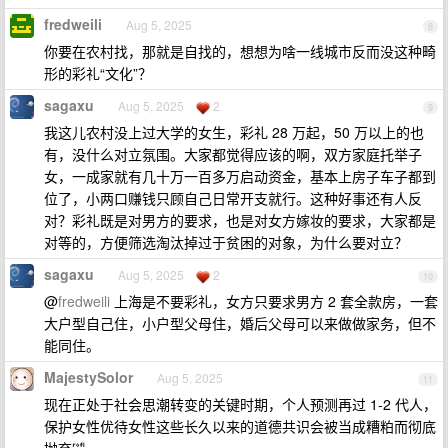
fredweili
Aug 5, 2025
8
你要在农村找，那就是自找的，想想为啥一线城市反而没这种畸
形的彩礼“文化”？
sagaxu
Aug 5, 2025
2
9
我这儿农村没上过大学的女生，彩礼 28 万起，50 万以上的也
有，没什么对立氛围。大家都觉得应该的啊，双方家庭托举子
女，一成家就有几十万一百多万启动资金，基本上房子车子都到
位了，小两口赚钱只顾自己日常开支就行。这种好事还有人反
对？彩礼既是对男方的要求，也是对女方嫁妆的要求，大家都是
对等的，方便筛选淘汰掉过于贫困的对象，为什么要对立？
sagaxu
Aug 5, 2025
2
10
@
fredweili
上海是不要彩礼，女方只要求男方 2 套全款房，一套
大户型自己住，小户型父母住，婚后父母可以来做做家务，但不
能同住。
MajestySolor
Aug 5, 2025
11
现在正处于社会思潮转变的关键时期，个人预测再过 1-2 代人，
保护女性优待女性这些长久以来的道德共识会被当成糟粕而彻底