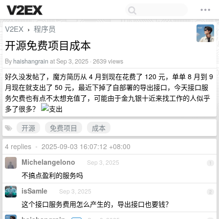
V2EX
程序员
›
开源免费项目成本
By
haishangrain
at Sep 3, 2025 · 2639 views
好久没发帖了，魔方简历从 4 月到现在花费了 120 元，单单 8 月到 9
月现在就支出了 50 元，最近下掉了自部署的导出接口，今天接口服
务欠费也有点不太想充值了，可能由于金九银十近来找工作的人似乎
多了很多？
开源
免费项目
成本
4 replies
•
2025-09-03 16:07:12 +08:00
Michelangelono
Sep 3, 2025
1
不搞点盈利的服务吗
isSamle
Sep 3, 2025
2
这个接口服务费用怎么产生的，导出接口也要钱？