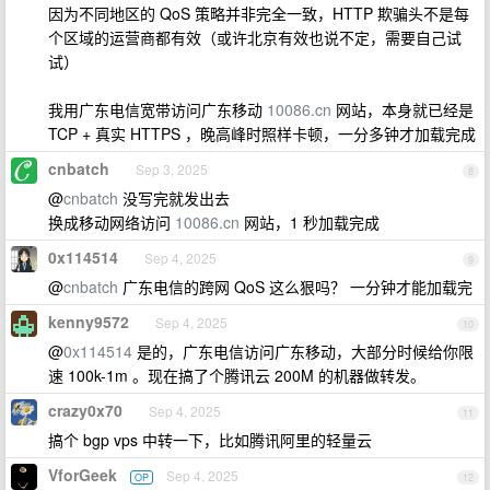
因为不同地区的 QoS 策略并非完全一致，HTTP 欺骗头不是每
个区域的运营商都有效（或许北京有效也说不定，需要自己试
试）
我用广东电信宽带访问广东移动
10086.cn
网站，本身就已经是
TCP + 真实 HTTPS ，晚高峰时照样卡顿，一分多钟才加载完成
cnbatch
Sep 3, 2025
8
@
cnbatch
没写完就发出去
换成移动网络访问
10086.cn
网站，1 秒加载完成
0x114514
Sep 4, 2025
9
@
cnbatch
广东电信的跨网 QoS 这么狠吗？ 一分钟才能加载完
kenny9572
Sep 4, 2025
10
@
0x114514
是的，广东电信访问广东移动，大部分时候给你限
速 100k-1m 。现在搞了个腾讯云 200M 的机器做转发。
crazy0x70
Sep 4, 2025
11
搞个 bgp vps 中转一下，比如腾讯阿里的轻量云
VforGeek
Sep 4, 2025
OP
12