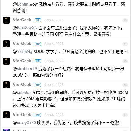
@
Lentin
wow 我晚点儿看看，感觉需要点儿时间认真看下，感
谢感谢！
VforGeek
Sep 4, 2025
OP
13
@
BlueSkyXN
会不会有点儿过重了？我不太懂哈，我先记下，
整理一些思路一并问问 GPT 看有什么推荐，感激感激！
VforGeek
Sep 4, 2025
OP
14
@
YsHaNg
XDDD 求求了，但凡有这个钱啥的，也不至于是吧～
VforGeek
Sep 4, 2025
OP
15
@
strobber16
提醒了我一个思路～我电信卡理论上可以拉一根
300M 的，那如何做分流呀？
VforGeek
Sep 4, 2025
OP
16
@
cnbatch
如果结合#6 的思路，我可以免费再拉一根电信 300M
，上行 30M 看电影够了，但是如何做分流呀？比如跑 PT 啥的
还用移动（因为上行高）
VforGeek
Sep 4, 2025
OP
17
@
crazy0x70
噢噢噢，我先记下，晚些搜搜了解下～～感激！