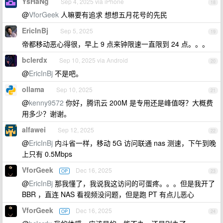
YsHaNg
Sep 4, 2025 via iPhone
18
@
VforGeek
人嘛要有追求 想想五月花号的先民
EricInBj
Sep 5, 2025
19
帝都移动恶心得很，早上 9 点来钟限速一直限到 24 点。。。
bclerdx
Sep 10, 2025 via Android
20
@
EricInBj
不是吧。
ollama
Sep 10, 2025
21
@
kenny9572
你好，腾讯云 200M 是专用还是峰值呀？大概费
用多少？谢谢。
alfawei
Sep 12, 2025
22
@
EricInBj
内斗省一样，移动 5G 访问联通 nas 测速，下午到晚
上只有 0.5Mbps
VforGeek
Dec 16, 2025
OP
23
@
EricInBj
那我懂了，我说我这访问的可蛋疼。。。但是我开了
BBR ，直连 NAS 看视频没问题，但是跑 PT 有点儿恶心
VforGeek
Dec 16, 2025
OP
24