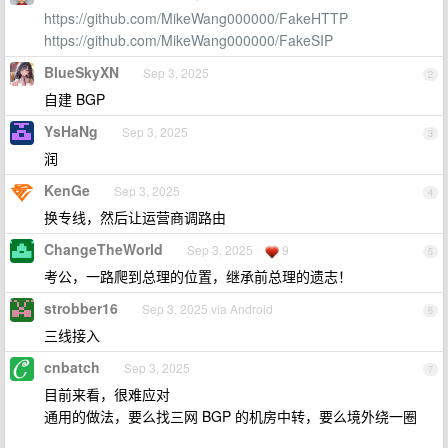
https://github.com/MikeWang000000/FakeHTTP
https://github.com/MikeWang000000/FakeSIP
BlueSkyXN
Sep 3, 2025
2
自建 BGP
YsHaNg
Sep 3, 2025
3
润
KenGe
Sep 3, 2025
4
换专线，然后让运营商调路由
ChangeTheWorld
Sep 3, 2025
9
5
考公，一路爬到总理的位置，继承前总理的遗志！
strobber16
Sep 3, 2025 via Android
6
三线接入
cnbatch
Sep 3, 2025
7
目前来看，很难应对
通用的做法，要么找三网 BGP 的机房中转，要么境外绕一圈