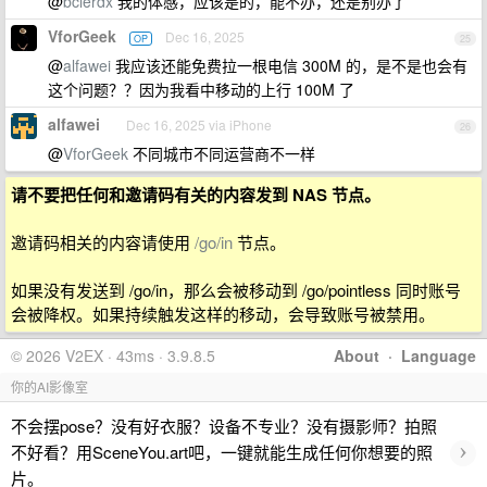
@
bclerdx
我的体感，应该是的，能不办，还是别办了
VforGeek
Dec 16, 2025
OP
25
@
alfawei
我应该还能免费拉一根电信 300M 的，是不是也会有
这个问题？？因为我看中移动的上行 100M 了
alfawei
Dec 16, 2025 via iPhone
26
@
VforGeek
不同城市不同运营商不一样
请不要把任何和邀请码有关的内容发到 NAS 节点。
邀请码相关的内容请使用
/go/in
节点。
如果没有发送到 /go/in，那么会被移动到 /go/pointless 同时账号
会被降权。如果持续触发这样的移动，会导致账号被禁用。
© 2026 V2EX · 43ms · 3.9.8.5
About
·
Language
你的AI影像室
不会摆pose？没有好衣服？设备不专业？没有摄影师？拍照
›
不好看？用SceneYou.art吧，一键就能生成任何你想要的照
片。