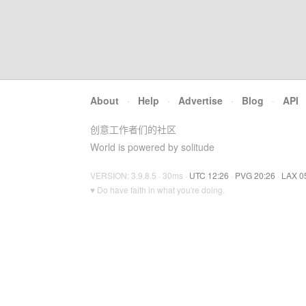
About
·
Help
·
Advertise
·
Blog
·
API
创意工作者们的社区
World is powered by solitude
VERSION: 3.9.8.5 · 30ms ·
UTC 12:26
·
PVG 20:26
·
LAX 0
♥ Do have faith in what you're doing.