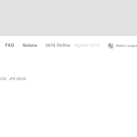
·
FAQ
·
Solana
·
2678 Online
Highest 6679
·
Select Langua
5:26
·
JFK 08:26