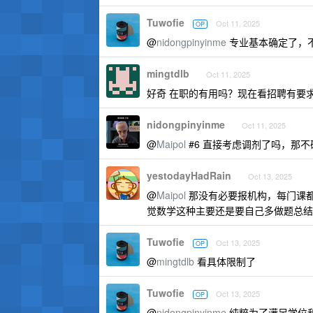
Tuwofie
Oct 11, 2025
OP
@
nidongpinyinme
专业基本确定了，
mingtdlb
Oct 11, 2025
好奇 在职的有用吗？现在看招聘有要求的
nidongpinyinme
Oct 11, 2025
@
Maipol
#6 直接考虑调剂了吗，那
yestodayHadRain
Oct 13, 2025
@
Maipol
那没有必要报机构，每门课
觉数学这种主要还是要自己多做题总结
Tuwofie
Oct 13, 2025
OP
@
mingtdlb
看具体限制了
Tuwofie
Oct 13, 2025
OP
@
nidongpinyinme
纯粹为了满足学位