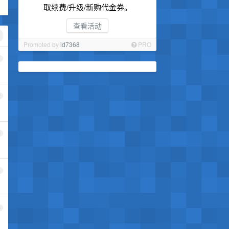
取续费/升级/新购代金券。
查看活动
Promoted by
id7368
PRO
1
2
3
4
5