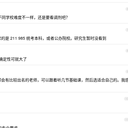
不同学校难度不一样，还是要看调剂吧？
是 211 985 统考本科，或者公办院校。研究生暂时没看到
不确定性可就大了
都会有比较出名的老师，可以跟着听几节基础课，然后选适合自己的。我
1
1
和专业要求