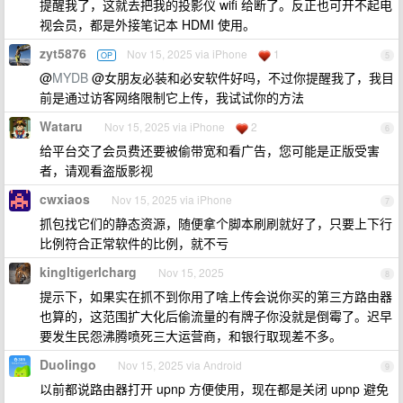
提醒我了，这就去把我的投影仪 wifi 给断了。反正也可开不起电
视会员，都是外接笔记本 HDMI 使用。
zyt5876
Nov 15, 2025 via iPhone
1
OP
5
@
MYDB
@女朋友必装和必安软件好吗，不过你提醒我了，我目
前是通过访客网络限制它上传，我试试你的方法
Wataru
Nov 15, 2025 via iPhone
2
6
给平台交了会员费还要被偷带宽和看广告，您可能是正版受害
者，请观看盗版影视
cwxiaos
Nov 15, 2025 via iPhone
7
抓包找它们的静态资源，随便拿个脚本刷刷就好了，只要上下行
比例符合正常软件的比例，就不亏
kingltigerlcharg
Nov 15, 2025
8
提示下，如果实在抓不到你用了啥上传会说你买的第三方路由器
也算的，这范围扩大化后偷流量的有牌子你没就是倒霉了。迟早
要发生民怨沸腾喷死三大运营商，和银行取现差不多。
Duolingo
Nov 15, 2025 via Android
9
以前都说路由器打开 upnp 方便使用，现在都是关闭 upnp 避免