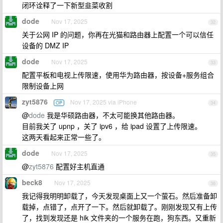
闭环诠释了一下新型韭菜收割
dode
Nov 17, 2025
32
关于公网 IP 的问题，你再在光猫和路由器上配置一个可以信任
设备的 DMZ IP
dode
Nov 17, 2025
33
配置平板和电视上传限速，使用华为路由器，按设备+服务组合
限制设备上网
zyt5876
Nov 17, 2025 via iPhone
OP
34
@
dode
我是华硕路由器，不太可能换其他路由器。
目前我关了 upnp ，关了 ipv6 ，给 ipad 设置了上传限速。
这两天看起来正常一些了。
dode
Nov 17, 2025
35
@
zyt5876
配置好主机直通
beck8
Nov 17, 2025
36
我记得我明明卸载了，今天发现桌面上又一个萤石。然后准备卸
载掉，点错了，点开了一下。然后就卸载了。刚刚发现又有上传
了，找到发现还是 hik 文件夹的一个服务在跑，狗东西。又重新