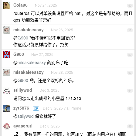
Cola90
Nov 24, 2025
50
routeros 可以对单设备设置严格 nat ，对这个是有帮助的，而且
qos 功能效果非常好
misakaleeasxy
Nov 26, 2025
51
@
G900
"看不懂可以不用回复的"
你这话只能原样给你了。招笑
G900
Nov 27, 2025
52
@
misakaleeasxy
药别忘了吃
misakaleeasxy
Nov 28, 2025
53
@
G900
哟，还是个双标的？乐。
stillywud
Dec 3, 2025
54
请问怎么走出成都的小黑屋 171.213
zyt5876
Dec 3, 2025 via iPhone
OP
55
@
stillywud
保修就好了
ayaseruri
Dec 8, 2025
56
LZ ，我有简直一样的问题，能否加 v （同站内用户名）细聊