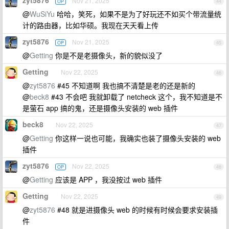
zyt5876
Nov 21, 2025
OP
44
@
WuSiYu
哈哈，笑死，如果不是为了好玩还不如买个带流量统
计的路由器，比如华硕。我现在天天看上传
zyt5876
Nov 21, 2025
OP
45
@
Getting
你是不是老摄像头，新的貌似没了
Getting
Nov 22, 2025
46
@
zyt5876
#45 不知道啊 我也搞不清楚是老的还是新的
@
beck8
#43 不会吧 我就卸载了 netcheck 这个，我不知道是不
是萤石 app 搞的鬼，还是摄像头安装的 web 插件
beck8
Nov 22, 2025
47
@
Getting
你这样一说也可能，我确实也装了摄像头安装的 web
插件
zyt5876
Nov 22, 2025
OP
48
@
Getting
应该是 APP ，我没按过 web 插件
Getting
Nov 22, 2025
49
@
zyt5876
#48 就是进摄像头 web 的时候有时候会要求安装插
件