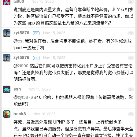
G900
Nov 15, 2025
21
说到底还是国内流量太贵，运营商靠垄断坐地起价，甚至互相拿
刀砍，跨区域流量自己都受不了，根本就不是健康的市场，你以
为这些 app 愿意搞这些乱七八糟的方式来跑流量吗？
zyt5876
Nov 15, 2025
OP
22
@
est
我对象在看，后台肯定不能偷跑，她在看。有的时候边放
ipad 一边玩手机
zyt5876
Nov 15, 2025
OP
23
@
G900
然后它们就可以把伤害转化到用户身上？受害者有害论
吗？还是责怪我的宽带费太低了，那要是觉得我的宽带费低可以
明码标价啊。
ssh
Nov 15, 2025
24
@
zyt5876
#10 哈哈，扫地机器人都能顶着上传最高限速跑，你
能信吗？
beck8
Nov 16, 2025
25
笑死，最近意外发现 UPNP 多了一些条目。上行貌似也多一
点，虽然我自己再跑服务，但是感觉有点异常。最后排查半天萤
石云 PC 端开机自启动一个服务一直在向外建立链接，找了半天