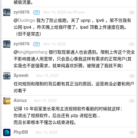
被偷流量。
zyt5876
Nov 15, 2025 via iPhone
OP
10
@
Duolingo
我为了防止偷跑，关了 upnp ，ipv6 ，架不住我有
公网 ipv4 ，昨天晚上给我吓傻了，ipad 顶着上传速度在跑。
（但不是常态）
zyt5876
Nov 15, 2025
OP
11
@
kingltigerlcharg
银行取现普通人也会遇到。限制上传这个完全
不影响普通人用宽带，只会恶心像我这样有需求的正常用户(其
实我也不是强需求，就单纯喜欢折腾，被限速了我就不爽)
Xymmh
Nov 15, 2025
12
任何规则和限制的背后都有其正当的原因，运营商没必要和用户
对着干
Aixtuz
Nov 15, 2025
13
记得 10 年前家里长辈用主流视频软件看剧的时候就这样：
你退出了视频软件，后台还有 p2p 进程在跑...
而且长辈根本不懂怎么结束进程。
PhpBB
Nov 15, 2025
14