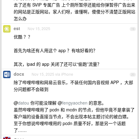
去了还有 SVIP 专属广告 上个厕所暂停还能给你弹暂停广告出来
的网站是正版网站，家人们呀，谁懂啊，傻傻分不清楚正版网站
怎么办
est
Nov 15, 2025
19
优酷 ？？
首先为啥还有人用这个 app ？有啥好看的？
其次，ipad 的 app 关闭了还可以“偷跑”流量？
docx
Nov 15, 2025 via iPhone
20
除了哔哩哔哩和网易云音乐，不装任何国内音视频 APP ，大部
分问题都不会碰到
@
datou
你可能没理解 @
fengyaochen
的意思。
虽然哔哩哔哩用了 pcdn 和 mcdn 的节点，但他毕竟不是拿装了
客户端的设备直接当节点，不会出现本帖主题讨论的被白嫖。
至于你想说哔哩哔哩用的 pcdn 质量不好，那是另一个话题
了……