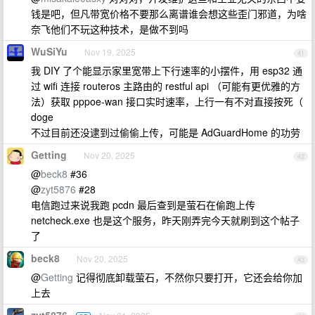
钱是吧，但凡带宽价格不要那么离谱谁会想这些歪门邪道，为啥
奈飞他们不玩这种技术，是做不到吗
WuSiYu
Nov 19, 2025
41
我 DIY 了个能显示家里宽带上下行速率的小摆件，用 esp32 通
过 wifi 连接 routeros 主路由的 restful api （可能有更优雅的方
法）获取 pppoe-wan 接口实时速率，上行一有不对直接按死（
doge
不过目前还没逮到过偷偷上传，可能是 AdGuardHome 的功劳
Getting
Nov 20, 2025
42
@
beck8
#36
@
zyt5876
#28
电信跑过来说我跑 pcdn 最后查到是萤石在偷跑上传
netcheck.exe 也是这个服务，昨天刚弄完今天就刷到这个帖子
了
beck8
Nov 20, 2025
43
@
Getting
记得彻底卸载萤石，不然你只要打开，它还会给你加
上去