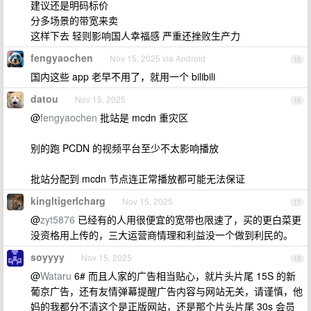
建议还是明码标价
分多场景的带宽来卖
这样下去 轻则影响国人幸福感 严重还挫败生产力
fengyaochen
Nov 15, 2025 via Android
15
国内这些 app 老早不用了，就用一个 bilibili
datou
Nov 15, 2025
16
@
fengyaochen
批站是 mcdn 重灾区
别的跑 PCDN 的视频平台至少不太影响播放
批站分配到 mcdn 节点连正常播放都可能无法保证
kingltigerlcharg
Nov 15, 2025
17
@
zyt5876
已经有的人用很便宜的宽带也限速了，买的更白菜更
没资格用上传的，三大运营商情理和利益没一个做到利民的。
soyyyy
Nov 15, 2025
18
@
Wataru
6# 而且人家的广告相当贴心，就片头片尾 15S 的新
葡京广告，还有友情弹幕提醒广告内容与网站无关，请谨慎，他
妈的我都分不清这个是正版网站，还是那个片头片尾 30s 会员