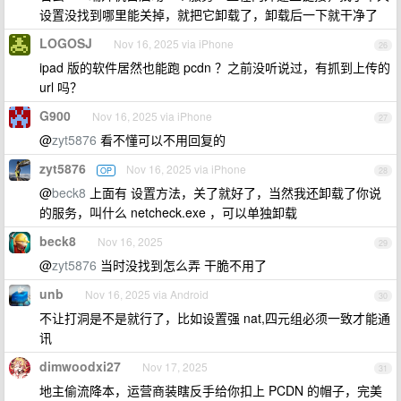
设置没找到哪里能关掉，就把它卸载了，卸载后一下就干净了
LOGOSJ
Nov 16, 2025 via iPhone
26
ipad 版的软件居然也能跑 pcdn ？之前没听说过，有抓到上传的
url 吗？
G900
Nov 16, 2025 via iPhone
27
@
zyt5876
看不懂可以不用回复的
zyt5876
Nov 16, 2025 via iPhone
OP
28
@
beck8
上面有 设置方法，关了就好了，当然我还卸载了你说
的服务，叫什么 netcheck.exe ，可以单独卸载
beck8
Nov 16, 2025
29
@
zyt5876
当时没找到怎么弄 干脆不用了
unb
Nov 16, 2025 via Android
30
不让打洞是不是就行了，比如设置强 nat,四元组必须一致才能通
讯
dimwoodxi27
Nov 17, 2025
31
地主偷流降本，运营商装瞎反手给你扣上 PCDN 的帽子，完美