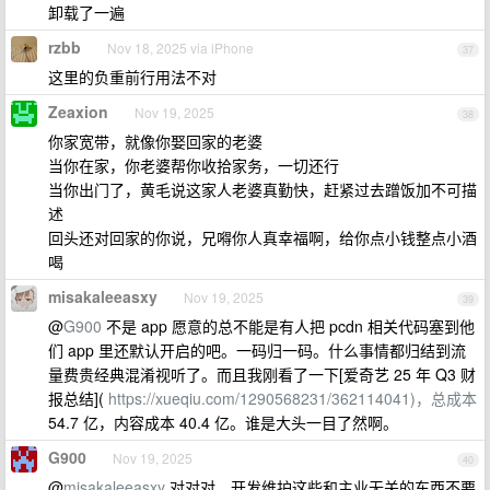
卸载了一遍
rzbb
Nov 18, 2025 via iPhone
37
这里的负重前行用法不对
Zeaxion
Nov 19, 2025
38
你家宽带，就像你娶回家的老婆
当你在家，你老婆帮你收拾家务，一切还行
当你出门了，黄毛说这家人老婆真勤快，赶紧过去蹭饭加不可描
述
回头还对回家的你说，兄嘚你人真幸福啊，给你点小钱整点小酒
喝
misakaleeasxy
Nov 19, 2025
39
@
G900
不是 app 愿意的总不能是有人把 pcdn 相关代码塞到他
们 app 里还默认开启的吧。一码归一码。什么事情都归结到流
量费贵经典混淆视听了。而且我刚看了一下[爱奇艺 25 年 Q3 财
报总结](
https://xueqiu.com/1290568231/362114041)，总成本
54.7 亿，内容成本 40.4 亿。谁是大头一目了然啊。
G900
Nov 19, 2025
40
@
misakaleeasxy
对对对，开发维护这些和主业无关的东西不要