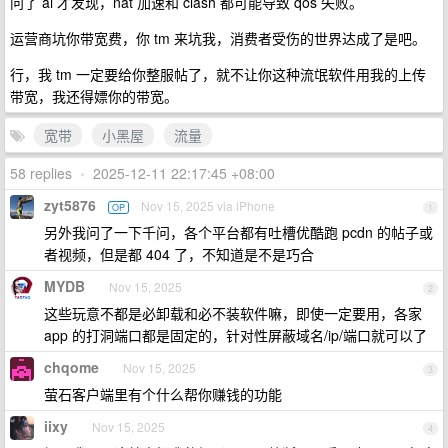
问了 ai 才发现，nat 加速和 clash 都可能导致 qos 失败。
运营商坑你带宽费，你 tm 来坑我，消费者受伤的世界达成了是吧。
行，我 tm 一定要给你整服帖了，就不让你这种流氓软件用我的上传
带宽，我还得嫖你的带宽。
宽带
小黑屋
流量
58 replies
•
2025-12-11 22:17:45 +08:00
zyt5876
Nov 15, 2025 via iPhone
OP
1
另外我问了一下千问，各个平台都有吐槽优酷跑 pcdn 的帖子或
者视频，但是都 404 了，不知道是不是巧合
MYDB
Nov 15, 2025
2
这些玩意不都是必卸载和必不装软件嘛，即使一定要用，各家
app 的打洞端口都是固定的，针对性屏蔽域名/ip/端口就可以了
chqome
Nov 15, 2025
3
萤石客户端里有个什么帮你赚钱的功能
iixy
Nov 15, 2025
4