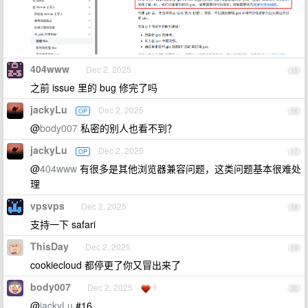
404www
Dec 2, 2025
15
之前 issue 里的 bug 修完了吗
jackyLu
Dec 2, 2025
OP
16
@
body007
私密的别人也看不到？
jackyLu
Dec 2, 2025
OP
17
@
404www
有很多是其他浏览器兼容问题，这类问题基本很难处
理
vpsvps
Dec 2, 2025
18
支持一下 safari
ThisDay
Dec 2, 2025
19
cookiecloud 都停更了你又冒出来了
body007
Dec 2, 2025
1
20
@
jackyLu
#16