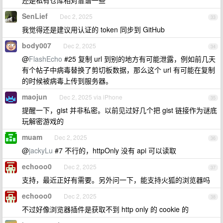
还是私有仓库相对靠谱一些
SenLief
Dec 2, 2025
33
我觉得还是建议用认证的 token 同步到 GitHub
body007
Dec 2, 2025
34
@
FlashEcho
#25 复制 url 到别的地方有可能泄露，例如前几天
有个帖子中病毒替换了剪切板数据，那么这个 url 有可能在复制
的时候被病毒上传到服务器。
maojun
Dec 2, 2025 via iPhone
35
提醒一下，gist 并非私密。以前见过好几个把 gist 链接作为谜底
玩解密游戏的
muam
Dec 2, 2025
36
@
jackyLu
#7 不行的，httpOnly 没有 api 可以读取
echooo0
Dec 2, 2025
37
支持，最近正好有需要。另外问一下，能支持火狐的浏览器吗
echooo0
Dec 2, 2025
38
不过好像浏览器插件是获取不到 http only 的 cookie 的