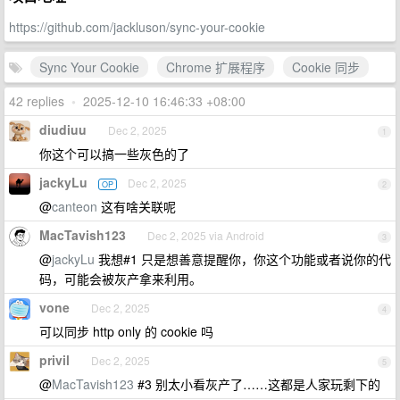
https://github.com/jackluson/sync-your-cookie
Sync Your Cookie
Chrome 扩展程序
Cookie 同步
42 replies
•
2025-12-10 16:46:33 +08:00
diudiuu
Dec 2, 2025
1
你这个可以搞一些灰色的了
jackyLu
Dec 2, 2025
OP
2
@
canteon
这有啥关联呢
MacTavish123
Dec 2, 2025 via Android
3
@
jackyLu
我想#1 只是想善意提醒你，你这个功能或者说你的代
码，可能会被灰产拿来利用。
vone
Dec 2, 2025
4
可以同步 http only 的 cookie 吗
privil
Dec 2, 2025
5
@
MacTavish123
#3 别太小看灰产了……这都是人家玩剩下的