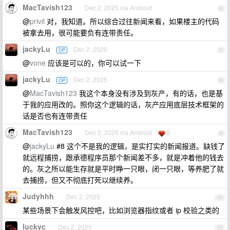
MacTavish123
Dec 2, 2025 via Android
6
@
privil
对，我知道。所以综合过往新闻来看，如果楼主的代码
被拿去用，很可能要负有连带责任。
jackyLu
Dec 2, 2025
OP
7
@
vone
应该是可以的，你可以试一下
jackyLu
Dec 2, 2025
OP
8
@
MacTavish123
我这个本身没有涉及到灰产，有的话，也是基
于我的应用改的。照你这个逻辑的话，灰产应用底层技术框架的
话是否也有连带责任
MacTavish123
Dec 2, 2025 via Android
3
9
@
jackyLu
#8 这个不是我的逻辑，是实打实的新闻报道。缺钱了
就远程捕捞，跟承德程序员那个新闻差不多，就是冲着他的钱去
的。灰之所以能生存就是平时睁一只眼，闭一只眼，等养肥了就
去捕捞，但又不彻底打死以继续养。
Judyhhh
Dec 2, 2025
10
某些场景下会触发风控吧，比如浏览器指纹或者 ip 校验之类的
luckyc
Dec 2, 2025
11