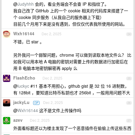
@
Judyhhh
会的，看业务端会不会查 IP 和指纹了。
我自己改了 GitHub 上的一个 cookie 相关的代码库来搭建了一
个 cookie 同步服务（从我自己的服务器上下载）
目前几个月用下来是没有遇到，但仅仅代表我所使用的网站。
Wxh16144
Dec 2, 2025
24
不错，已 star 。
另外我问一个弱智问题，chrome 可以做到读取本地文件么？ 比
如我可以用本地 A 电脑的密钥对需要上传的数据进行加密后在
用 B 电脑本地密钥解密再 apply 么
FlashEcho
Dec 2, 2025
25
@
luckyc
#11 基本不用担心，github gist 是 32 位 16 进制数，
有 128bit ，要知道比特币私钥也才 256bit ，一般用用问题不大
jackyLu
Dec 2, 2025
OP
26
@
Wxh16144
这不是文件上传操作吗
azev
Dec 2, 2025
27
外面看标题还以为楼主发现了一个恶意插件在偷偷上传这些东西