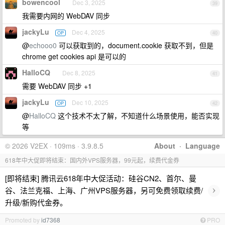
bowencool
Dec 3, 2025
39
我需要内网的 WebDAV 同步
jackyLu
Dec 4, 2025
OP
40
@
echooo0
可以获取到的，document.cookie 获取不到，但是
chrome get cookies api 是可以的
HalloCQ
Dec 8, 2025
41
需要 WebDAV 同步 +1
jackyLu
Dec 10, 2025
OP
42
@
HalloCQ
这个技术不太了解，不知道什么场景使用，能否实现
等
© 2026 V2EX · 109ms · 3.9.8.5
About
·
Language
618年中大促即将结束：国内外VPS服务器，99元起，续费代金券
[即将结束] 腾讯云618年中大促活动：硅谷CN2、首尔、曼
›
谷、法兰克福、上海、广州VPS服务器，另可免费领取续费/
升级/新购代金券。
Promoted by
id7368
PRO