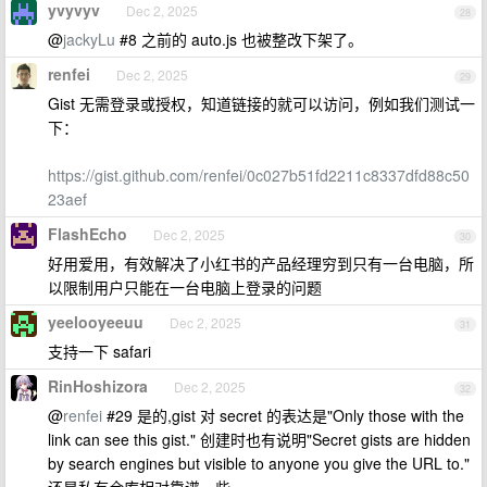
yvyvyv
Dec 2, 2025
28
@
jackyLu
#8 之前的 auto.js 也被整改下架了。
renfei
Dec 2, 2025
29
Gist 无需登录或授权，知道链接的就可以访问，例如我们测试一
下：
https://gist.github.com/renfei/0c027b51fd2211c8337dfd88c50
23aef
FlashEcho
Dec 2, 2025
30
好用爱用，有效解决了小红书的产品经理穷到只有一台电脑，所
以限制用户只能在一台电脑上登录的问题
yeelooyeeuu
Dec 2, 2025
31
支持一下 safari
RinHoshizora
Dec 2, 2025
32
@
renfei
#29 是的,gist 对 secret 的表达是"Only those with the
link can see this gist." 创建时也有说明"Secret gists are hidden
by search engines but visible to anyone you give the URL to."