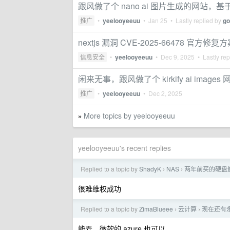
跟风做了个 nano ai 图片生成的网站，基
推广
•
yeelooyeeuu
•
Jan 25
• Lastly replied by
go
nextjs 漏洞 CVE-2025-66478 
信息安全
•
yeelooyeeuu
•
Dec 9, 2025
• Lastly rep
闲来无事，跟风做了个 kirkify ai im
推广
•
yeelooyeeuu
•
Dec 2, 2025
More topics by yeelooyeeuu
»
yeelooyeeuu's recent replies
Replied to a topic by
ShadyK
NAS
两年前买的硬盘
›
›
很难维权成功
Replied to a topic by
ZimaBlueee
云计算
现在还有
›
›
能弄，微软的 azure 也可以