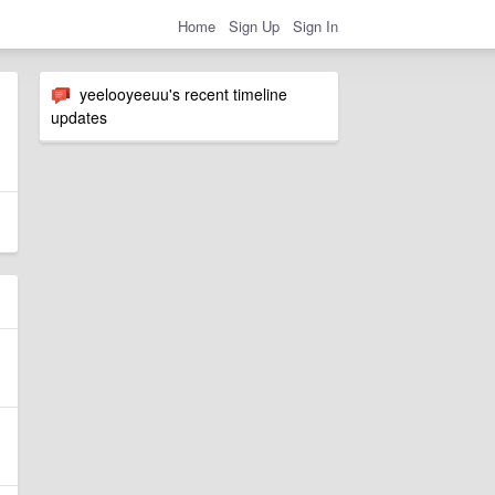
Home
Sign Up
Sign In
yeelooyeeuu's recent timeline
updates