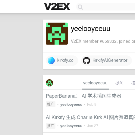
yeelooyeeuu
V2EX member #659332, joined on
kirkify.co
KirkifyAIGenerator
yeelooyeeuu
提问
PaperBanana： AI 学术插图生成器
推广
•
yeelooyeeuu
•
Feb 9
AI Kirkify 生成 Charlie Kirk AI 图
推广
•
yeelooyeeuu
•
Jan 27