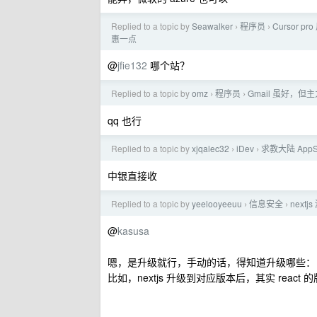
Replied to a topic by
Seawalker
程序员
Cursor 
›
›
惠一点
@
jfie132
哪个站？
Replied to a topic by
omz
程序员
Gmail 虽好，但主
›
›
qq 也行
Replied to a topic by
xjqalec32
iDev
求教大陆 App
›
›
中银直接收
Replied to a topic by
yeelooyeeuu
信息安全
next
›
›
@
kasusa
嗯，是升级就行，手动的话，得知道升级哪些：
比如，nextjs 升级到对应版本后，其实 react 的