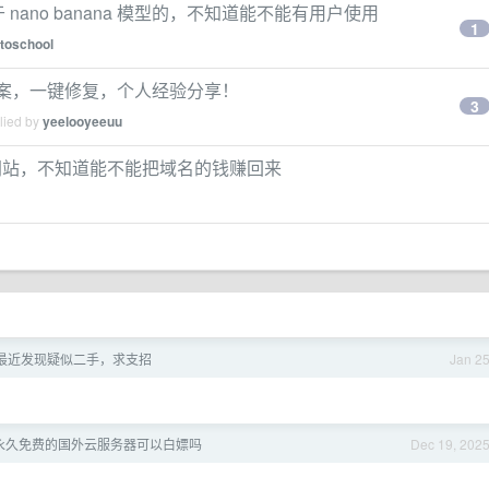
于 nano banana 模型的，不知道能不能有用户使用
1
toschool
官方修复方案，一键修复，个人经验分享！
3
lied by
yeelooyeeuu
ages 网站，不知道能不能把域名的钱赚回来
最近发现疑似二手，求支招
Jan 2
永久免费的国外云服务器可以白嫖吗
Dec 19, 202