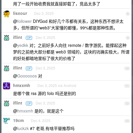
用了一段开始收费我就直接卸载了，竞品太多了
lisxour
Dec 3, 2025
8
@
follower
DIYGod 和好几个币都有关系，这种东西不想评太
多，但所谓的“web3”大家懂的都懂，99%都是那种性质。
iflint
Dec 3, 2025
OP
9
@
yedkk
对；之前好多人向往 remote / 数字游民。能撑起这种
梦的之前绝大部分都是 web3 领域的，这块的坑确实极大，所谓
的好处都暗地里标了很大的价格了
iflint
Dec 3, 2025
OP
10
@
Goooooos
对
hmxxmh
Dec 3, 2025 via Android
11
是哪个做 rss 源的 folo 吗还是别的
iflint
Dec 3, 2025
OP
12
@
hmxxmh
是的，就是这个
19cm
Dec 4, 2025
13
@
luckzk
#7 老哥,有啥平替推荐吗