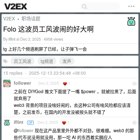
V2EX
职场话题
›
Folo 这波员工风波闹的好大啊
By
iflint
at Dec 2, 2025 · 4958 views
tg 上好几个频道刷屏了已经，让子弹飞一会
员工风波
tg频道
发声
15 replies
•
2025-12-13 23:54:48 +08:00
follower
Dec 2, 2025
1
1
之前在 DIYGod 推文下面提了一嘴 $power ，就被拉黑了，后面
就弃用了
web3 背景的项目没啥好闹的，去这种公司有啥风险都应该清
楚，之前发币，在国内的开发没被按头就不错了
iflint
Dec 2, 2025
1
OP
2
@
follower
现在这产品里里外外都不对劲，很难绷。web3 的那
些代币说没用就没用，那一坨 AI 的东西着实膈应人