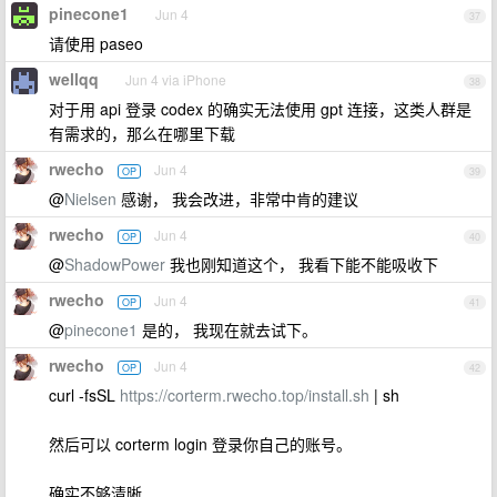
pinecone1
Jun 4
37
请使用 paseo
wellqq
Jun 4 via iPhone
38
对于用 api 登录 codex 的确实无法使用 gpt 连接，这类人群是
有需求的，那么在哪里下载
rwecho
Jun 4
OP
39
@
Nielsen
感谢， 我会改进，非常中肯的建议
rwecho
Jun 4
OP
40
@
ShadowPower
我也刚知道这个， 我看下能不能吸收下
rwecho
Jun 4
OP
41
@
pinecone1
是的， 我现在就去试下。
rwecho
Jun 4
OP
42
curl -fsSL
https://corterm.rwecho.top/install.sh
| sh
然后可以 corterm login 登录你自己的账号。
确实不够清晰