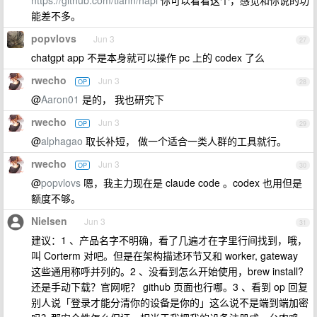
https://github.com/tiann/hapi
你可以看看这个，感觉和你说的功
能差不多。
popvlovs
Jun 3
27
chatgpt app 不是本身就可以操作 pc 上的 codex 了么
rwecho
Jun 3
OP
28
@
Aaron01
是的， 我也研究下
rwecho
Jun 3
OP
29
@
alphagao
取长补短， 做一个适合一类人群的工具就行。
rwecho
Jun 3
OP
30
@
popvlovs
嗯，我主力现在是 claude code 。codex 也用但是
额度不够。
Nielsen
Jun 3
31
建议：1 、产品名字不明确，看了几遍才在字里行间找到，哦，
叫 Corterm 对吧。但是在架构描述环节又和 worker, gateway
这些通用称呼并列的。2 、没看到怎么开始使用，brew install?
还是手动下载？官网呢？ github 页面也行哪。3 、看到 op 回复
别人说「登录才能分清你的设备是你的」这么说不是端到端加密