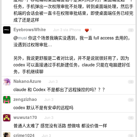
任务，手机弹出一次权限审批不处理，转到桌面端处理，然后手
机端的会话会被一直卡在权限审批结束，即使桌面端任务已经完
成了还是这样
EyebrowsWhite
Jun 3 via iPhone
1
12
@
musi
你这个场景我确实没遇到，我一直 full access 去用的，
没遇到过权限审批…
另外，我说更舒服是二者对比说，并不是说就很好用了，因为
codex 可以直接通过手机新建任务，claude 只能在电脑建好任
务，手机继续聊
NakanoAzure
Jun 3
13
claude 和 Codex 不是都出了远程操控的吗？？？
zengzizhao
Jun 3
14
codex 默认不是有安卓的远程吗
wuwuta170
Jun 3
15
普通人太难了 感觉没有活路 想做啥 都没价值一样
crime1024
Jun 3
16