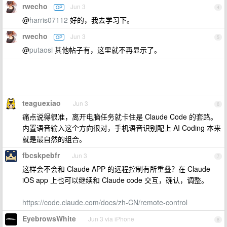
rwecho
Jun 3
OP
4
@
harris07112
好的，我去学习下。
rwecho
Jun 3
OP
5
@
putaosi
其他帖子有，这里就不再显示了。
teaguexiao
Jun 3
6
痛点说得很准，离开电脑任务就卡住是 Claude Code 的套路。
内置语音输入这个方向很对，手机语音识别配上 AI Coding 本来
就是最自然的组合。
fbcskpebfr
Jun 3
7
这样会不会和 Claude APP 的远程控制有所重叠？在 Claude
iOS app 上也可以继续和 Claude code 交互，确认，调整。
https://code.claude.com/docs/zh-CN/remote-control
EyebrowsWhite
Jun 3 via iPhone
8