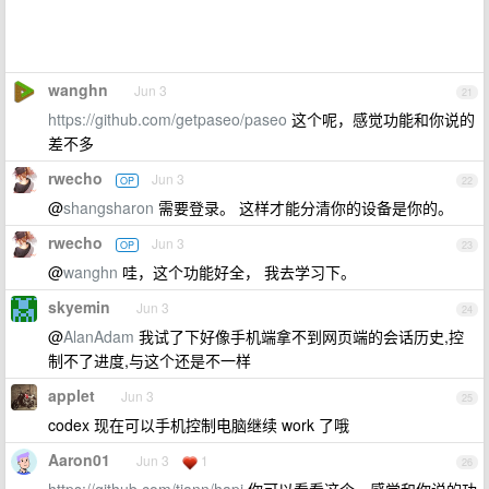
wanghn
Jun 3
21
https://github.com/getpaseo/paseo
这个呢，感觉功能和你说的
差不多
rwecho
Jun 3
OP
22
@
shangsharon
需要登录。 这样才能分清你的设备是你的。
rwecho
Jun 3
OP
23
@
wanghn
哇，这个功能好全， 我去学习下。
skyemin
Jun 3
24
@
AlanAdam
我试了下好像手机端拿不到网页端的会话历史,控
制不了进度,与这个还是不一样
applet
Jun 3
25
codex 现在可以手机控制电脑继续 work 了哦
Aaron01
Jun 3
1
26