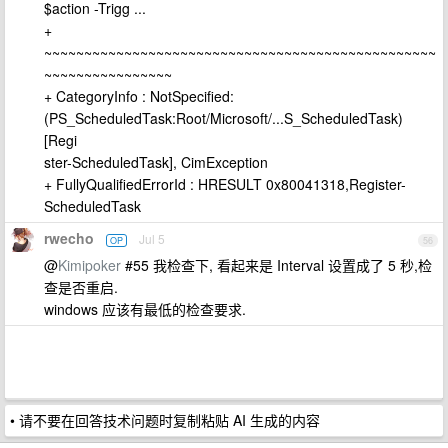
$action -Trigg ...
+
~~~~~~~~~~~~~~~~~~~~~~~~~~~~~~~~~~~~~~~~~~~~~~~~~
~~~~~~~~~~~~~~~~
+ CategoryInfo : NotSpecified:
(PS_ScheduledTask:Root/Microsoft/...S_ScheduledTask)
[Regi
ster-ScheduledTask], CimException
+ FullyQualifiedErrorId : HRESULT 0x80041318,Register-
ScheduledTask
rwecho
Jul 5
OP
56
@
Kimipoker
#55 我检查下, 看起来是 Interval 设置成了 5 秒,检
查是否重启.
windows 应该有最低的检查要求.
• 请不要在回答技术问题时复制粘贴 AI 生成的内容