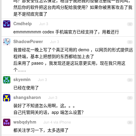
吗？那安全性怎么保证，相当于我把我的设备注册成一台肉鸡，
然后你的软件把这台肉鸡分配给我使用？如果你被黑客攻击了我
是不是彻底完蛋了
Cmdhelp
Jun 3
32
emmmmmmm codex 手机端官方已经支持了，用着还行
ShadowPower
Jun 3
33
我曾经花一晚上写了个真正可用的 demo ，以网页的形式提供远
程终端，基本上把想到的东西都给加上去了
后来用了 paseo ，我发现还是这玩意更实用，现在我只用这
个……
skyemin
Jun 3
34
已经在使用了
shangsharon
Jun 3
35
装好了不知道怎么用啊，这。。。
自己托管网关的话，app 端怎么设置？
wsbqdyhm
Jun 4 via iPhone
36
都关注学习一下，太多选择了