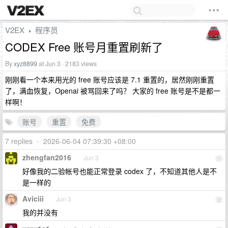
V2EX
程序员
›
CODEX Free 账号月重置刷新了
By
xyz8899
at Jun 3 · 2183 views
刚刚看一个本来用光的 free 账号应该是 7.1 重置的，居然刚刚重置
了，满血恢复，Openai 被骂回来了吗？ 大家的 free 账号是不是都一
样啊！
账号
重置
免费
7 replies
•
2026-06-04 07:39:30 +08:00
zhengfan2016
Jun 3
1
好像我的二验帐号也能正常登录 codex 了，不知道其他人是不
是一样的
Aviciii
Jun 3
2
我的并没有