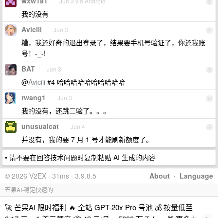
wxw1a1
Jun 3 via Android
3
我的没有
Aviciii
Jun 3
4
糟，我还好奇的退出登录了，结果要手机号验证了，你还我账
号！-_-!
BAT
Jun 3
5
@
Aviciii
#4 哈哈哈哈哈哈哈哈哈哈
rwang1
Jun 3
6
我的没有，还跳二验了。。。
unusualcat
Jun 4
7
并没有，我的要 7 月 1 号才能刷新额度了。
• 请不要在回答技术问题时复制粘贴 AI 生成的内容
© 2026 V2EX · 31ms · 3.9.8.5
About
·
Language
芒果AI-稳定快速的
🚀 芒果AI 限时福利 🔥 全站 GPT-20x Pro 号池 💰 按量低至
›