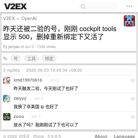
V2EX
OpenAI
›
昨天还被二验的号，刚刚 cockpit tools
显示 500，删掉重新绑定下又活了
By
jerrysu
at Jun 3 · 1346 views
号
工具
绑定
3 replies
•
2026-06-03 14:45:04 +08:00
xmd19970616
Jun 3
1
昨天触发二验，今天刚试了也好了
zwyyy
Jun 3
2
我换了非美国 ip 也好了
zuou
Jun 3
3
放水了吗？我刚刚试了下也可以了
© 2026 V2EX · 25ms · 3.9.8.5
About
·
Language