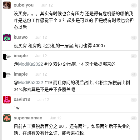
xubeiyou
Jun 12
44
没买房。。。其实有时候也会有压力 还是得有危机感的哪怕我
咋是这份工作感觉干个 2 年起步是可以的 但是呢有时候也会担
心以后
kuawo
Jun 12
45
没买房 租房的,北京租的一居室,每月也得 4000+
imaple
Jun 12
46
@
ModiKa2022
#19 双边 24%啊, 14 这个数据哪来的
imaple
Jun 12
47
@
ModiKa2022
#19 而且你问的税后占比, 公积金按税前比例
24%你去算是不是差不多覆盖呢
xavi818
Jun 12
48
1w
supemaomao
Jun 12
49
目前占工资税后百分之 20 ，还有两年。如果两年后不失业的
话，在想有没有什么证，能考来抵税。