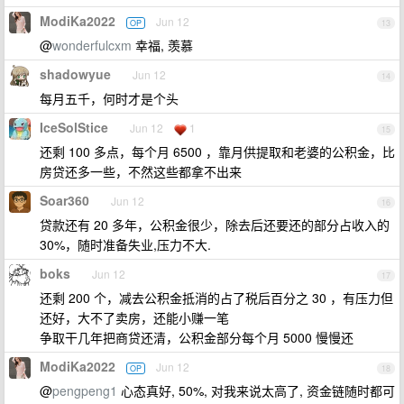
ModiKa2022
Jun 12
OP
13
@
wonderfulcxm
幸福, 羡慕
shadowyue
Jun 12
14
每月五千，何时才是个头
IceSolStice
Jun 12
1
15
还剩 100 多点，每个月 6500 ，靠月供提取和老婆的公积金，比
房贷还多一些，不然这些都拿不出来
Soar360
Jun 12
16
贷款还有 20 多年，公积金很少，除去后还要还的部分占收入的
30%，随时准备失业,压力不大.
boks
Jun 12
17
还剩 200 个，减去公积金抵消的占了税后百分之 30 ，有压力但
还好，大不了卖房，还能小赚一笔
争取干几年把商贷还清，公积金部分每个月 5000 慢慢还
ModiKa2022
Jun 12
OP
18
@
pengpeng1
心态真好, 50%, 对我来说太高了, 资金链随时都可