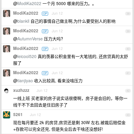
@
ModiKa2022
一个月 5000 哪来的压力。。
ModiKa2022
Jun 12
OP
38
@
blankll
自己的事情自己做主啊,为什么要受别人的影响
ModiKa2022
Jun 12
OP
39
@
AutumnVerse
压力大吗?
ModiKa2022
Jun 12
OP
40
@
leicool520
真的羡慕公积金里有一大笔钱的, 还房贷真的太舒
服了
ModiKa2022
Jun 12
OP
41
@
tianjiyao
收入比较高, 看来没啥压力
xuzhzzz
Jun 12
42
一线上班 买老家的房子说实话很傻啊，房子是会旧的，等你一
线干不下去回去是住旧房子了
5261
Jun 12
43
现在每月要还 2k 的房贷,房贷还是剩 30W 左右,被裁后赔偿金
+存款可以完全还完, 但是失业后去干啥还没想好!