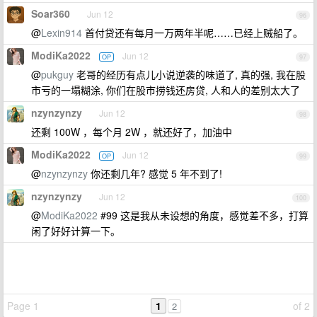
Soar360
Jun 12
96
@
Lexin914
首付贷还有每月一万两年半呢……已经上贼船了。
ModiKa2022
Jun 12
OP
97
@
pukguy
老哥的经历有点儿小说逆袭的味道了, 真的强, 我在股
市亏的一塌糊涂, 你们在股市捞钱还房贷, 人和人的差别太大了
nzynzynzy
Jun 12
98
还剩 100W ，每个月 2W ，就还好了，加油中
ModiKa2022
Jun 12
OP
99
@
nzynzynzy
你还剩几年? 感觉 5 年不到了!
nzynzynzy
Jun 12
100
@
ModiKa2022
#99 这是我从未设想的角度，感觉差不多，打算
闲了好好计算一下。
Page 1
1
of 2
2