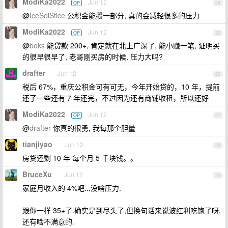
ModiKa2022
Jun 12
OP
24
@
IceSolStice
公积金能攒一部分, 真的会减轻很多的压力
ModiKa2022
Jun 12
OP
25
@
boks
能贷款 200+, 肯定就在北上广深了, 能小赚一笔, 证明买
的很早很早了, 老哥刚买房的时候, 压力大吗?
drafter
Jun 12
26
税后 67%，重庆公积金可有可无，今年开始贷的，10 年，提前
还了一些还有 7 年还完，不过因为还有商铺收租，所以还好
ModiKa2022
Jun 12
OP
27
@
drafter
你真的很勇, 我每那个胆量
tianjiyao
Jun 12
28
房贷还剩 10 年 每个月 5 千块钱。。
BruceXu
Jun 12
29
家庭月收入的 4%吧...没啥压力.
跟你一样 35+了.确实是到尽头了,但换句话来说波红利吃饱了呀,
还有啥不满意的.