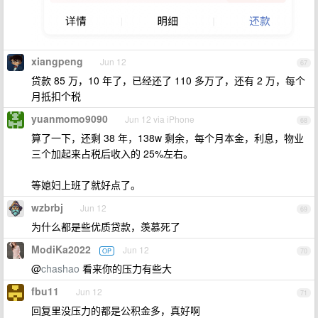
xiangpeng
Jun 12
67
贷款 85 万，10 年了，已经还了 110 多万了，还有 2 万，每个
月抵扣个税
yuanmomo9090
Jun 12 via iPhone
68
算了一下，还剩 38 年，138w 剩余，每个月本金，利息，物业
三个加起来占税后收入的 25%左右。
等媳妇上班了就好点了。
wzbrbj
Jun 12
69
为什么都是些优质贷款，羡慕死了
ModiKa2022
Jun 12
OP
70
@
chashao
看来你的压力有些大
fbu11
Jun 12
71
回复里没压力的都是公积金多，真好啊