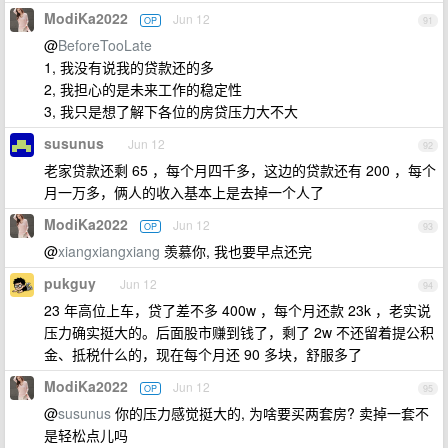
ModiKa2022
Jun 12
OP
91
@
BeforeTooLate
1, 我没有说我的贷款还的多
2, 我担心的是未来工作的稳定性
3, 我只是想了解下各位的房贷压力大不大
susunus
Jun 12
92
老家贷款还剩 65 ，每个月四千多，这边的贷款还有 200 ，每个
月一万多，俩人的收入基本上是去掉一个人了
ModiKa2022
Jun 12
OP
93
@
xiangxiangxiang
羡慕你, 我也要早点还完
pukguy
Jun 12
94
23 年高位上车，贷了差不多 400w ，每个月还款 23k ，老实说
压力确实挺大的。后面股市赚到钱了，剩了 2w 不还留着提公积
金、抵税什么的，现在每个月还 90 多块，舒服多了
ModiKa2022
Jun 12
OP
95
@
susunus
你的压力感觉挺大的, 为啥要买两套房? 卖掉一套不
是轻松点儿吗