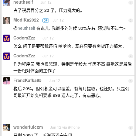
neuthself
Jun 12
1
占了税后百分之 20 了，压力挺大的。
ModiKa2022
Jun 12
OP
2
@
neuthself
有点儿, 我最多的时候 30%左右, 感觉喘不过气~
CodersZzz
Jun 12
3
怎么 问了是要帮我还吗 哈哈哈，现在只要有房贷压力都大，
CodersZzz
Jun 12
4
作为程序员 我也很悲观，特别是年龄大 学历不高 感觉这是最后
一份相对体面的工作了
FranzKafka95
Jun 12
5
税后 20%，但公积金可以覆盖，有每月提取，也还好。只是公
司最近开始变相要求 996 逼人走了，有点恶心。
wonderfulcxm
Jun 12 via iPhone
6
只剩 3000 了，听说不还完有用。