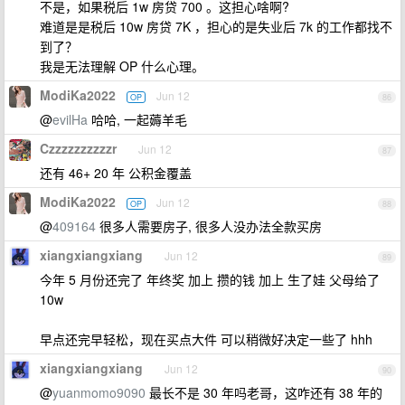
不是，如果税后 1w 房贷 700 。这担心啥啊?
难道是是税后 10w 房贷 7K ，担心的是失业后 7k 的工作都找不
到了？
我是无法理解 OP 什么心理。
ModiKa2022
Jun 12
OP
86
@
evilHa
哈哈, 一起薅羊毛
Czzzzzzzzzzr
Jun 12
87
还有 46+ 20 年 公积金覆盖
ModiKa2022
Jun 12
OP
88
@
409164
很多人需要房子, 很多人没办法全款买房
xiangxiangxiang
Jun 12
89
今年 5 月份还完了 年终奖 加上 攒的钱 加上 生了娃 父母给了
10w
早点还完早轻松，现在买点大件 可以稍微好决定一些了 hhh
xiangxiangxiang
Jun 12
90
@
yuanmomo9090
最长不是 30 年吗老哥，这咋还有 38 年的