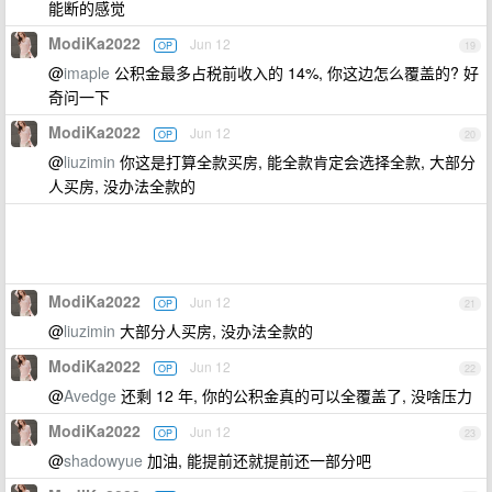
能断的感觉
ModiKa2022
Jun 12
OP
19
@
imaple
公积金最多占税前收入的 14%, 你这边怎么覆盖的? 好
奇问一下
ModiKa2022
Jun 12
OP
20
@
liuzimin
你这是打算全款买房, 能全款肯定会选择全款, 大部分
人买房, 没办法全款的
ModiKa2022
Jun 12
OP
21
@
liuzimin
大部分人买房, 没办法全款的
ModiKa2022
Jun 12
OP
22
@
Avedge
还剩 12 年, 你的公积金真的可以全覆盖了, 没啥压力
ModiKa2022
Jun 12
OP
23
@
shadowyue
加油, 能提前还就提前还一部分吧