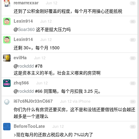
remarrexxar
Jun 12
79
还到了公积金刚好覆盖的程度，每个月不用操心还能抵税
Lexin914
Jun 12
80
@
Soar360
这不是挺大压力吗
Lexin914
Jun 12
81
还剩 30+，每个月 1500
evilHa
Jun 12
82
@
rockddd
#78
这是资本主义的羊毛，社会主义哪来的房贷啊
zhq566
Jun 12
83
@
rockddd
#66 同策略，每个月扣我 3.25 元。
i67c6NJ0r33nC667
Jun 12 via iPhone
84
你们为什么有房贷还要买房，这不是和没钱还要借钱所以会越还
越多是一个道理么
BeforeTooLate
Jun 12
85
>现在每月的还款占税后收入的 7%以内了