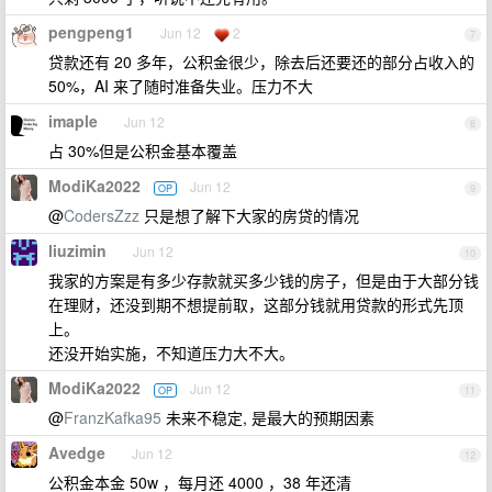
pengpeng1
Jun 12
2
7
贷款还有 20 多年，公积金很少，除去后还要还的部分占收入的
50%，AI 来了随时准备失业。压力不大
imaple
Jun 12
8
占 30%但是公积金基本覆盖
ModiKa2022
Jun 12
OP
9
@
CodersZzz
只是想了解下大家的房贷的情况
liuzimin
Jun 12
10
我家的方案是有多少存款就买多少钱的房子，但是由于大部分钱
在理财，还没到期不想提前取，这部分钱就用贷款的形式先顶
上。
还没开始实施，不知道压力大不大。
ModiKa2022
Jun 12
OP
11
@
FranzKafka95
未来不稳定, 是最大的预期因素
Avedge
Jun 12
12
公积金本金 50w ，每月还 4000 ，38 年还清