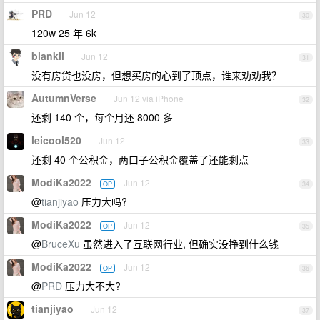
PRD
Jun 12
30
120w 25 年 6k
blankll
Jun 12
31
没有房贷也没房，但想买房的心到了顶点，谁来劝劝我？
AutumnVerse
Jun 12 via iPhone
32
还剩 140 个，每个月还 8000 多
leicool520
Jun 12
33
还剩 40 个公积金，两口子公积金覆盖了还能剩点
ModiKa2022
Jun 12
OP
34
@
tianjiyao
压力大吗?
ModiKa2022
Jun 12
OP
35
@
BruceXu
虽然进入了互联网行业, 但确实没挣到什么钱
ModiKa2022
Jun 12
OP
36
@
PRD
压力大不大?
tianjiyao
Jun 12
37