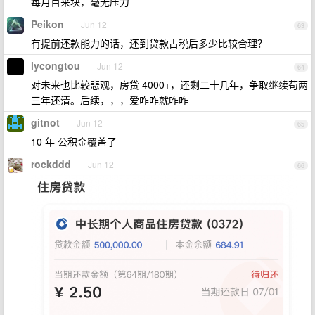
每月百来块，毫无压力
Peikon
Jun 12
63
有提前还款能力的话，还到贷款占税后多少比较合理？
lycongtou
Jun 12
64
对未来也比较悲观，房贷 4000+，还剩二十几年，争取继续苟两
三年还清。后续，，，爱咋咋就咋咋
gitnot
Jun 12
65
10 年 公积金覆盖了
rockddd
Jun 12
66