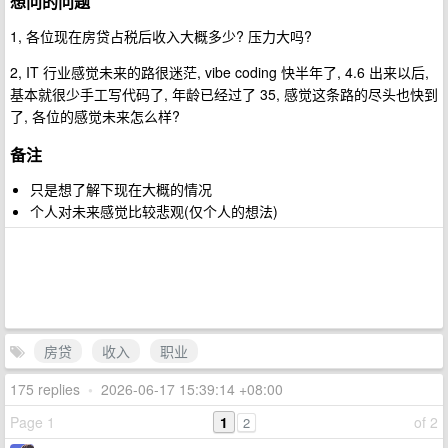
想问的问题
1, 各位现在房贷占税后收入大概多少? 压力大吗?
2, IT 行业感觉未来的路很迷茫, vibe coding 快半年了, 4.6 出来以后,
基本就很少手工写代码了, 年龄已经过了 35, 感觉这条路的尽头也快到
了, 各位的感觉未来怎么样?
备注
只是想了解下现在大概的情况
个人对未来感觉比较悲观(仅个人的想法)
房贷
收入
职业
175 replies
•
2026-06-17 15:39:14 +08:00
Page 1
1
of 2
2