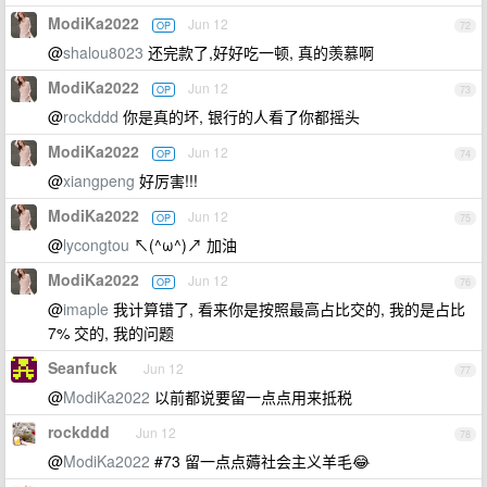
ModiKa2022
Jun 12
OP
72
@
shalou8023
还完款了,好好吃一顿, 真的羡慕啊
ModiKa2022
Jun 12
OP
73
@
rockddd
你是真的坏, 银行的人看了你都摇头
ModiKa2022
Jun 12
OP
74
@
xiangpeng
好厉害!!!
ModiKa2022
Jun 12
OP
75
@
lycongtou
↖(^ω^)↗ 加油
ModiKa2022
Jun 12
OP
76
@
imaple
我计算错了, 看来你是按照最高占比交的, 我的是占比
7% 交的, 我的问题
Seanfuck
Jun 12
77
@
ModiKa2022
以前都说要留一点点用来抵税
rockddd
Jun 12
78
@
ModiKa2022
#73 留一点点薅社会主义羊毛😂