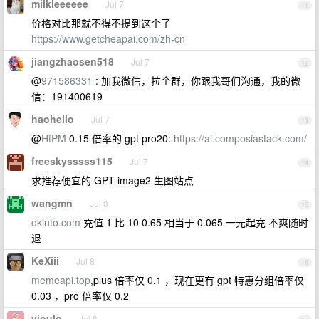
milkleeeeee
Jul 7
11
价格对比那就不得不提到这个了
https://www.getcheapai.com/zh-cn
jiangzhaosen518
Jul 7
12
@
971586331
: 加我微信，拉个群，你跟我哥们沟通，我的微
信：191400619
haohello
Jul 7
13
@
HtPM
0.15 倍率的 gpt pro20:
https://ai.composiastack.com/
freeskysssss115
Jul 7
14
求推荐便宜的 GPT-image2 生图站点
wangmn
Jul 8
15
okinto.com
充值 1 比 10 0.65 相当于 0.065 一元起充 不爽随时
退
KeXiii
Jul 8
16
memeapi.top
,plus 倍率仅 0.1 ，现在更有 gpt 特惠分组倍率仅
0.03 ，pro 倍率仅 0.2
vioulo
Jul 8