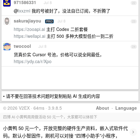
971586331
Jul 8
22
@
lxxzml
我的号被封了，没法自已订阅，不折腾了
sakurajiayou
Jul 8
PRO
23
https://zooapi.ai
主打 Codex 二折套餐
https://wellapi.ai
主打 500 多种大模型低价一到二折
twocool
Jul 8
24
货真价实 Cursor 号池，价格可以说全网最低，
https://ydy.ca/r/Xpo
• 请不要在回答技术问题时复制粘贴 AI 生成的内容
© 2026 V2EX · 64ms · 3.9.8.5
About
·
Language
四博 AI 小黄鸭周周做活动 50 元一个，大家都可以体验下
小黄鸭 50 元一个，开放完整的硬件生产资料，嵌入式软件代
›
码。默认小智固件，刷机可以对接 “四博小助手”小程序，