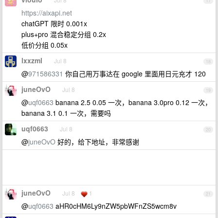
17
https://aixapi.net
chatGPT 限时 0.001x
plus+pro 混合稳定分组 0.2x
低价分组 0.05x
lxxzml
Jul 8
18
@
971586331
你自己用万事达在 google 里面用日元充才 120
juneOvO
Jul 8
19
@
uqf0663
banana 2.5 0.05 一次，banana 3.0pro 0.12 一次，
banana 3.1 0.1 一次，需要吗
uqf0663
Jul 8
20
@
juneOvO
好的，给下地址，非常感谢
juneOvO
Jul 8
1
21
@
uqf0663
aHR0cHM6Ly9nZW5pbWFnZS5wcm8v