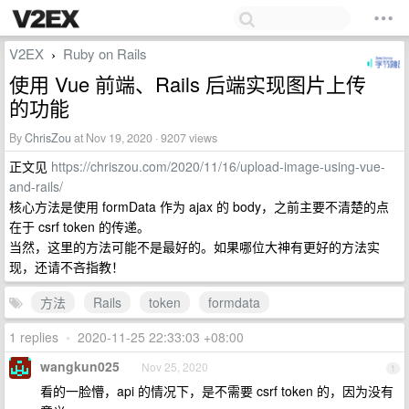
V2EX
Ruby on Rails
›
使用 Vue 前端、Rails 后端实现图片上传
的功能
By
ChrisZou
at Nov 19, 2020 · 9207 views
正文见
https://chriszou.com/2020/11/16/upload-image-using-vue-
and-rails/
核心方法是使用 formData 作为 ajax 的 body，之前主要不清楚的点
在于 csrf token 的传递。
当然，这里的方法可能不是最好的。如果哪位大神有更好的方法实
现，还请不吝指教！
方法
Rails
token
formdata
1 replies
•
2020-11-25 22:33:03 +08:00
wangkun025
Nov 25, 2020
1
看的一脸懵，api 的情况下，是不需要 csrf token 的，因为没有