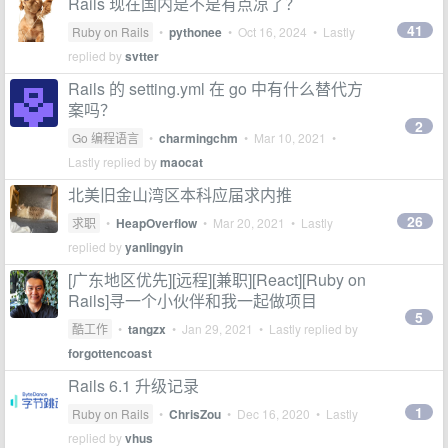
Rails 现在国内是不是有点凉了？
41
Ruby on Rails
•
pythonee
•
Oct 16, 2024
• Lastly
replied by
svtter
Rails 的 setting.yml 在 go 中有什么替代方
案吗？
2
Go 编程语言
•
charmingchm
•
Mar 10, 2021
•
Lastly replied by
maocat
北美旧金山湾区本科应届求内推
26
求职
•
HeapOverflow
•
Mar 20, 2021
• Lastly
replied by
yanlingyin
[广东地区优先][远程][兼职][React][Ruby on
Rails]寻一个小伙伴和我一起做项目
5
酷工作
•
tangzx
•
Jan 29, 2021
• Lastly replied by
forgottencoast
Rails 6.1 升级记录
1
Ruby on Rails
•
ChrisZou
•
Dec 16, 2020
• Lastly
replied by
vhus