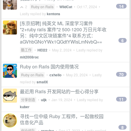
14
2
Ruby on Rails
•
WildCat
•
Oct 17, 2024
•
Lastly replied by
kentons
[东京招聘] 纯英文 ML 深度学习案件
*2+ruby rails 案件*2 500-1200 万日元年收
另：纯中文区块链案件*4 联系方式：
6
aGVhbGNoYWx1QGdtYWlsLmNvbQ==
酷工作
•
HEI22
•
May 2, 2024
• Lastly replied by
mit2008roc
Ruby on Rails 国内使用情况
70
Ruby on Rails
•
cxhello
•
May 23, 2024
• Lastly
replied by
smallX
最近用 Rails 开发网站的一些心得分享
11
分享创造
•
uijk
•
Jan 19, 2024
• Lastly replied by
kuber
寻找一位中级 Ruby 工程师，一起做校园
信息化产品
8
创业组队
•
ospulse
•
Dec 17, 2023
• Lastly replied