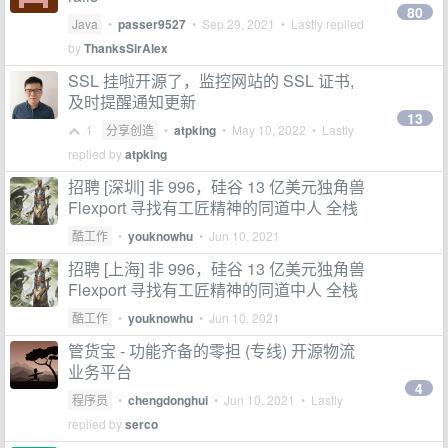
80
Java
•
passer9527
•
Sep 29, 2021
• Lastly replied
by
ThanksSirAlex
SSL 挂啦开源了，监控网站的 SSL 证书,
及时提醒通知更新
13
1
分享创造
•
atpking
•
May 10, 2022
• Lastly
replied by
atpking
招聘 [深圳] 非 996，硅谷 13 亿美元独角兽
Flexport 寻找有工匠精神的同道中人 全栈
酷工作
•
youknowhu
•
Jun 10, 2021
招聘 [上海] 非 996，硅谷 13 亿美元独角兽
Flexport 寻找有工匠精神的同道中人 全栈
酷工作
•
youknowhu
•
Jun 10, 2021
管货宝 - 功能齐备的零担 (专线) 开源物流
业务平台
4
程序员
•
chengdonghui
•
Jun 10, 2021
• Lastly
replied by
serco