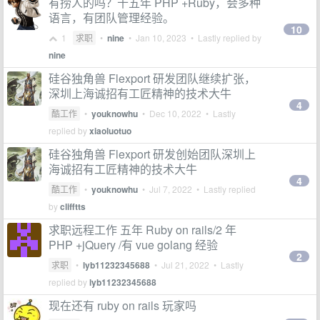
有捞人的吗？十五年 PHP +Ruby，会多种
语言，有团队管理经验。
10
1
求职
•
nine
•
Jan 10, 2023
• Lastly replied by
nine
硅谷独角兽 Flexport 研发团队继续扩张，
深圳上海诚招有工匠精神的技术大牛
4
酷工作
•
youknowhu
•
Dec 10, 2022
• Lastly
replied by
xiaoluotuo
硅谷独角兽 Flexport 研发创始团队深圳上
海诚招有工匠精神的技术大牛
4
酷工作
•
youknowhu
•
Jul 7, 2022
• Lastly replied
by
clifftts
求职远程工作 五年 Ruby on rails/2 年
PHP +jQuery /有 vue golang 经验
2
求职
•
lyb11232345688
•
Jul 21, 2022
• Lastly
replied by
lyb11232345688
现在还有 ruby on rails 玩家吗