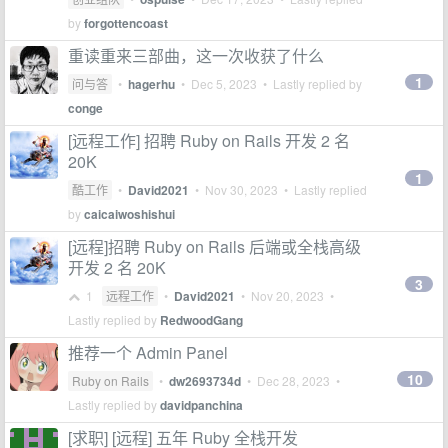
by
forgottencoast
重读重来三部曲，这一次收获了什么
1
问与答
•
hagerhu
•
Dec 5, 2023
• Lastly replied by
conge
[远程工作] 招聘 Ruby on Rails 开发 2 名
20K
1
酷工作
•
David2021
•
Nov 30, 2023
• Lastly replied
by
caicaiwoshishui
[远程]招聘 Ruby on Rails 后端或全栈高级
开发 2 名 20K
3
1
远程工作
•
David2021
•
Nov 20, 2023
•
Lastly replied by
RedwoodGang
推荐一个 Admin Panel
10
Ruby on Rails
•
dw2693734d
•
Dec 28, 2023
•
Lastly replied by
davidpanchina
[求职] [远程] 五年 Ruby 全栈开发