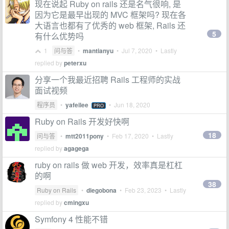
现在说起 Ruby on rails 还是名气很响, 是
因为它是最早出现的 MVC 框架吗? 现在各
大语言也都有了优秀的 web 框架, Rails 还
5
有什么优势吗
1
问与答
•
mantianyu
•
Jul 7, 2020
• Lastly
replied by
peterxu
分享一个我最近招聘 Rails 工程师的实战
面试视频
程序员
•
yafeilee
•
Jun 18, 2020
PRO
Ruby on Rails 开发好快啊
18
问与答
•
mtt2011pony
•
Feb 17, 2020
• Lastly
replied by
agagega
ruby on rails 做 web 开发，效率真是杠杠
的啊
38
Ruby on Rails
•
diegobona
•
Feb 23, 2023
• Lastly
replied by
cmingxu
Symfony 4 性能不错