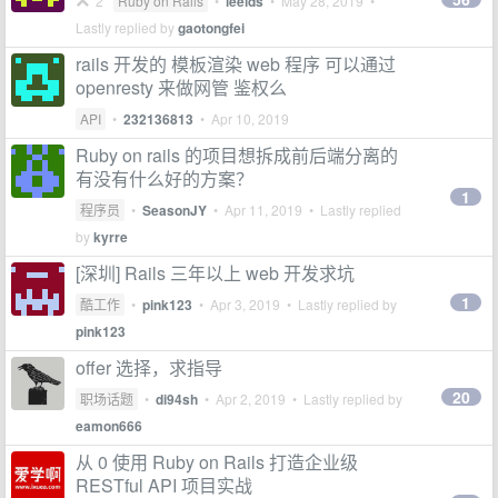
2
Ruby on Rails
•
leelds
•
May 28, 2019
•
Lastly replied by
gaotongfei
rails 开发的 模板渲染 web 程序 可以通过
openresty 来做网管 鉴权么
API
•
232136813
•
Apr 10, 2019
Ruby on rails 的项目想拆成前后端分离的
有没有什么好的方案？
1
程序员
•
SeasonJY
•
Apr 11, 2019
• Lastly replied
by
kyrre
[深圳] Rails 三年以上 web 开发求坑
1
酷工作
•
pink123
•
Apr 3, 2019
• Lastly replied by
pink123
offer 选择，求指导
20
职场话题
•
di94sh
•
Apr 2, 2019
• Lastly replied by
eamon666
从 0 使用 Ruby on Rails 打造企业级
RESTful API 项目实战