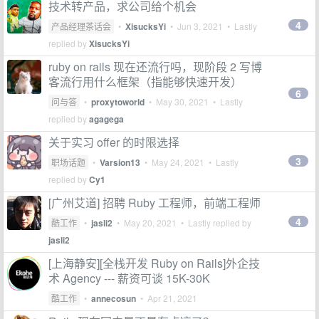
技术转产品，求公司给个机会
4
产品经理茶话会
•
XisucksYi
•
Jun 3, 2021
• Lastly
replied by
XisucksYi
ruby on rails 现在还流行吗，现阶段 2 写博
客流行用什么框架（指能够快速开发）
6
问与答
•
proxytoworld
•
May 30, 2021
• Lastly
replied by
agagega
关于实习 offer 的时限选择
3
职场话题
•
Varsion13
•
May 24, 2021
• Lastly
replied by
Cy1
[广州艾道] 招聘 Ruby 工程师，前端工程师
4
酷工作
•
jasli2
•
May 20, 2021
• Lastly replied by
jasli2
[上海静安][全栈开发 Ruby on Rails]外企技
术 Agency --- 薪资可谈 15K-30K
酷工作
•
annecosun
•
Apr 21, 2021