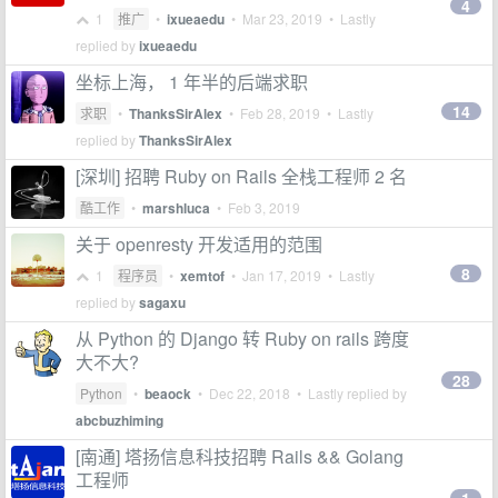
4
1
推广
•
ixueaedu
•
Mar 23, 2019
• Lastly
replied by
ixueaedu
坐标上海， 1 年半的后端求职
14
求职
•
ThanksSirAlex
•
Feb 28, 2019
• Lastly
replied by
ThanksSirAlex
[深圳] 招聘 Ruby on Rails 全栈工程师 2 名
酷工作
•
marshluca
•
Feb 3, 2019
关于 openresty 开发适用的范围
8
1
程序员
•
xemtof
•
Jan 17, 2019
• Lastly
replied by
sagaxu
从 Python 的 Django 转 Ruby on rails 跨度
大不大?
28
Python
•
beaock
•
Dec 22, 2018
• Lastly replied by
abcbuzhiming
[南通] 塔扬信息科技招聘 Rails && Golang
工程师