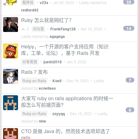
35
程序员
•
v23x
•
Jul 20, 2022
• Lastly replied by
redford42
Ruby 怎么就是网红了？
14
2
问与答
•
FrankFang128
•
Apr 16, 2022
•
Lastly replied by
agagega
Helpy，一个开源的客户支持应用（知识
库，工单，论坛），基于 Rails 开发
分享发现
•
justin2018
•
Jan 5, 2022
Rails 7 发布
7
Ruby on Rails
•
Koell
•
Dec 19, 2021
• Lastly
replied by
ecnelises
大家写 ruby on rails applications 的时候一
般怎么写前端页面?
6
Ruby on Rails
•
zzyyqq
•
Dec 13, 2021
• Lastly
replied by
nine
CTO 是做 Java 的，然而技术选项却选了
rails