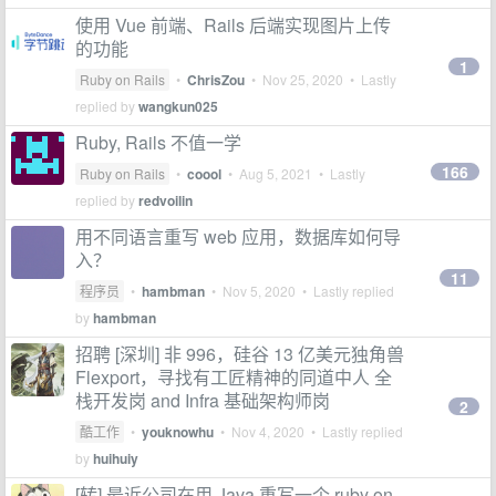
使用 Vue 前端、Rails 后端实现图片上传
的功能
1
Ruby on Rails
•
ChrisZou
•
Nov 25, 2020
• Lastly
replied by
wangkun025
Ruby, Rails 不值一学
166
Ruby on Rails
•
coool
•
Aug 5, 2021
• Lastly
replied by
redvoilin
用不同语言重写 web 应用，数据库如何导
入？
11
程序员
•
hambman
•
Nov 5, 2020
• Lastly replied
by
hambman
招聘 [深圳] 非 996，硅谷 13 亿美元独角兽
Flexport，寻找有工匠精神的同道中人 全
栈开发岗 and Infra 基础架构师岗
2
酷工作
•
youknowhu
•
Nov 4, 2020
• Lastly replied
by
huihuiy
[转] 最近公司在用 Java 重写一个 ruby on