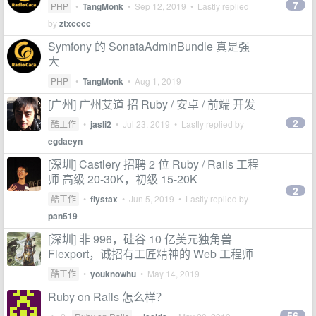
7
PHP
•
TangMonk
•
Sep 12, 2019
• Lastly replied
by
ztxcccc
Symfony 的 SonataAdminBundle 真是强
大
PHP
•
TangMonk
•
Aug 1, 2019
[广州] 广州艾道 招 Ruby / 安卓 / 前端 开发
2
酷工作
•
jasli2
•
Jul 23, 2019
• Lastly replied by
egdaeyn
[深圳] Castlery 招聘 2 位 Ruby / Rails 工程
师 高级 20-30K，初级 15-20K
2
酷工作
•
flystax
•
Jun 5, 2019
• Lastly replied by
pan519
[深圳] 非 996，硅谷 10 亿美元独角兽
Flexport，诚招有工匠精神的 Web 工程师
酷工作
•
youknowhu
•
May 14, 2019
Ruby on Rails 怎么样？
56