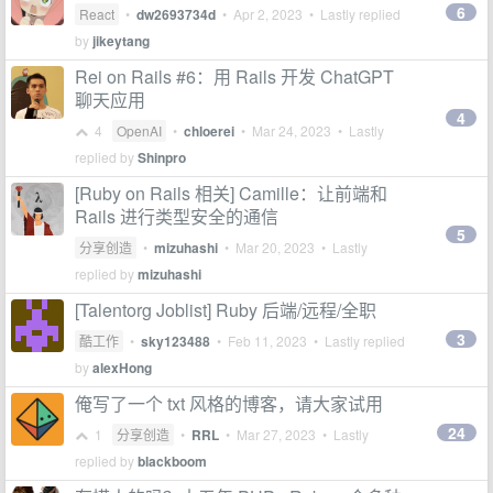
6
React
•
dw2693734d
•
Apr 2, 2023
• Lastly replied
by
jikeytang
Rei on Rails #6：用 Rails 开发 ChatGPT
聊天应用
4
4
OpenAI
•
chloerei
•
Mar 24, 2023
• Lastly
replied by
Shinpro
[Ruby on Rails 相关] Camille：让前端和
Rails 进行类型安全的通信
5
分享创造
•
mizuhashi
•
Mar 20, 2023
• Lastly
replied by
mizuhashi
[Talentorg Joblist] Ruby 后端/远程/全职
3
酷工作
•
sky123488
•
Feb 11, 2023
• Lastly replied
by
alexHong
俺写了一个 txt 风格的博客，请大家试用
24
1
分享创造
•
RRL
•
Mar 27, 2023
• Lastly
replied by
blackboom