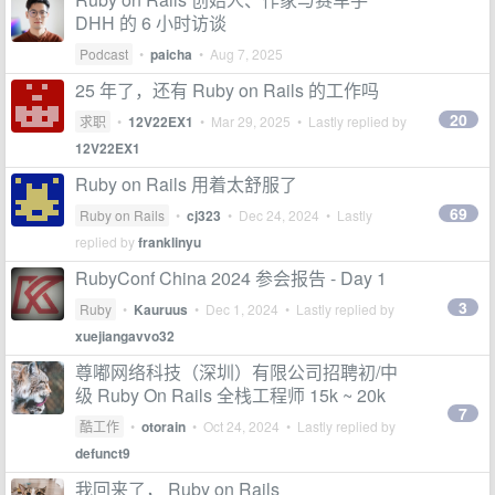
DHH 的 6 小时访谈
Podcast
•
paicha
•
Aug 7, 2025
25 年了，还有 Ruby on Rails 的工作吗
20
求职
•
12V22EX1
•
Mar 29, 2025
• Lastly replied by
12V22EX1
Ruby on Rails 用着太舒服了
69
Ruby on Rails
•
cj323
•
Dec 24, 2024
• Lastly
replied by
franklinyu
RubyConf China 2024 参会报告 - Day 1
3
Ruby
•
Kauruus
•
Dec 1, 2024
• Lastly replied by
xuejiangavvo32
尊嘟网络科技（深圳）有限公司招聘初/中
级 Ruby On Rails 全栈工程师 15k ~ 20k
7
酷工作
•
otorain
•
Oct 24, 2024
• Lastly replied by
defunct9
我回来了， Ruby on Rails