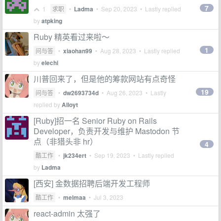
7
1
求职
•
Ladma
•
Sep 20, 2023
• Lastly replied
by
atpking
Ruby 精英看过来啦～
1
问与答
•
xiaohan99
•
Aug 28, 2023
• Lastly replied
by
elechi
川普回来了，但是他的筹款网站有点奇怪
19
问与答
•
dw2693734d
•
Aug 26, 2023
• Lastly
replied by
Alloyt
[Ruby]招一名 Senior Ruby on Rails
Developer，负责开发与维护 Mastodon 节
点（非猎头非 hr）
4
酷工作
•
jk234ert
•
Sep 19, 2023
• Lastly replied
by
Ladma
[西安] 金数据招聘后端开发工程师
酷工作
•
melmaa
•
Jul 3, 2023
react-admin 太强了