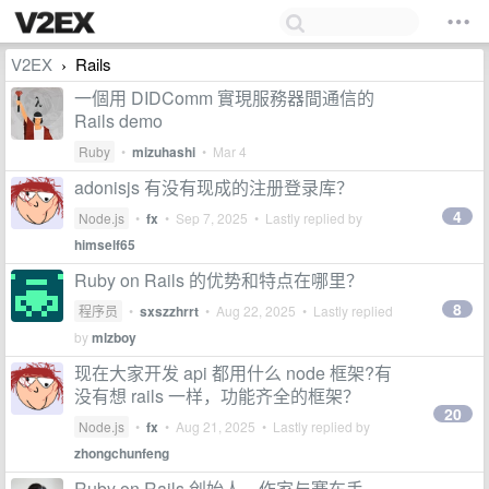
V2EX
Rails
›
一個用 DIDComm 實現服務器間通信的
Rails demo
Ruby
•
mizuhashi
•
Mar 4
adonisjs 有没有现成的注册登录库？
4
Node.js
•
fx
•
Sep 7, 2025
• Lastly replied by
himself65
Ruby on Rails 的优势和特点在哪里？
8
程序员
•
sxszzhrrt
•
Aug 22, 2025
• Lastly replied
by
mlzboy
现在大家开发 api 都用什么 node 框架?有
没有想 rails 一样，功能齐全的框架？
20
Node.js
•
fx
•
Aug 21, 2025
• Lastly replied by
zhongchunfeng
Ruby on Rails 创始人、作家与赛车手