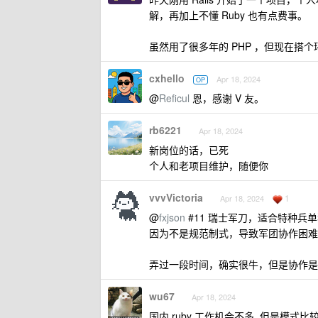
解，再加上不懂 Ruby 也有点费事。
虽然用了很多年的 PHP ，但现在搭
cxhello
Apr 18, 2024
OP
@
Reficul
恩，感谢 V 友。
rb6221
Apr 18, 2024
新岗位的话，已死
个人和老项目维护，随便你
vvvVictoria
1
Apr 18, 2024
@
fxjson
#11 瑞士军刀，适合特种兵
因为不是规范制式，导致军团协作困难
弄过一段时间，确实很牛，但是协作是真
wu67
Apr 18, 2024
国内 ruby 工作机会不多. 但是模式