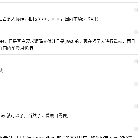
1
，不适合多人协作，相比 java 、php ，国内市场少的可怜
1
做的，但是客户要求源码交付并且是 java 的，现在招了人进行重构，而且
计在国内前景堪忧吧
1
夫
1
1
 jruby 就可以了。当然了，看项目需要。
1
的没听过。国内 java go python 都打的不可开交，貌似没有 ruby 的位置