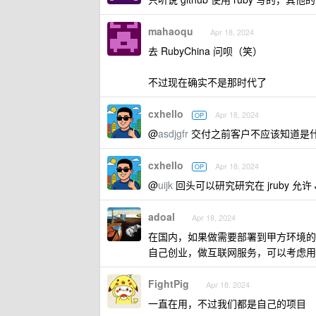
mahaoqu
Apr 18, 2024
去 RubyChina 问呗（笑）
不过现在确实不是那时代了
cxhello
Apr 18, 2024
OP
@
asdjgfr
交付之前客户不应该知道是
cxhello
Apr 18, 2024
OP
@
uijk
回头可以研究研究在 jruby 允许 
adoal
Apr 18, 2024
在国内，如果做需要部署到甲方环境的
自己创业，做互联网服务，可以考虑用
FightPig
Apr 18, 2024
一直在用，不过我们都是自己的项目