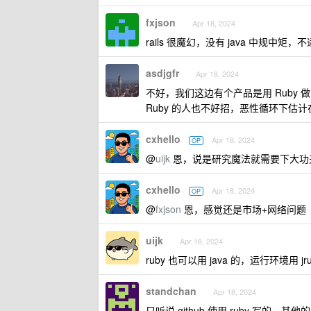
fxjson
Apr 18, 2024
rails 很魔幻，没有 java 中规中矩
asdjgfr
Apr 18, 2024
不好，我们这边有个产品是用 Ruby 
Ruby 的人也不好招，恶性循环下估
cxhello
Apr 18, 2024
OP
@
uijk
恩，说是研究魔法就需要下大功
cxhello
Apr 18, 2024
OP
@
fxjson
恩，感觉还是市场+网络问题
uijk
Apr 18, 2024
ruby 也可以用 java 的，运行环境用
standchan
Apr 18, 2024
只听说 github 使用 ruby 写的，其他