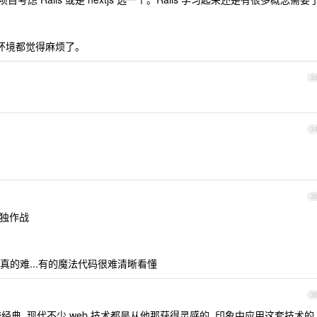
个环境都觉得麻烦了。
3
3
3
单独作战
的难...有的魔法代码很难清晰看懂
3
比较经典, 现代不少 web 技术都是从他那获得灵感的. 印象中应用这套技术的