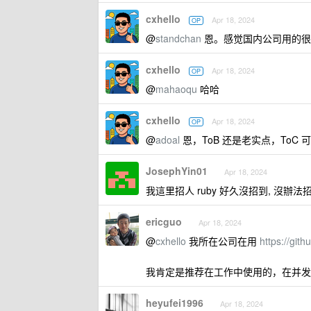
cxhello
Apr 18, 2024
OP
@
standchan
恩。感觉国内公司用的很
cxhello
Apr 18, 2024
OP
@
mahaoqu
哈哈
cxhello
Apr 18, 2024
OP
@
adoal
恩，ToB 还是老实点，ToC 
JosephYin01
Apr 18, 2024
我這里招人 ruby 好久沒招到, 沒辦法招了
ericguo
Apr 18, 2024
@
cxhello
我所在公司在用
https://git
我肯定是推荐在工作中使用的，在并发不
heyufei1996
Apr 18, 2024