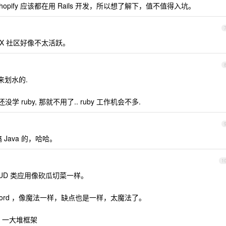
e Shopify 应该都在用 Rails 开发，所以想了解下，值不值得入坑。
2EX 社区好像不太活跃。
来划水的.
没学 ruby, 那就不用了.. ruby 工作机会不多.
Java 的，哈哈。
1
 CRUD 类应用像砍瓜切菜一样。
ecord ，像魔法一样，缺点也是一样，太魔法了。
，一大堆框架