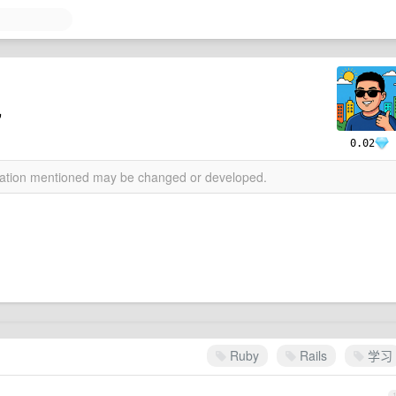
况
0.02
rmation mentioned may be changed or developed.
Ruby
Rails
学习