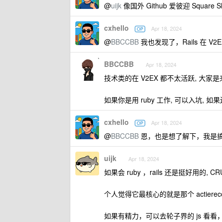
@
uijk
像国外 Github 爱彼迎 Squar
cxhello
Apr 18, 2024
OP
@
BBCCBB
我也发现了，Rails 在 V
BBCCBB
Apr 18, 2024
技术类的在 V2EX 都不太活跃, 大家是
如果你是用 ruby 工作, 可以入坑, 如果还
cxhello
Apr 18, 2024
OP
@
BBCCBB
恩，也是想了解下，我是搞 
uijk
Apr 18, 2024
如果会 ruby ，rails 还是挺好用的,
个人觉得它最核心的就是那个 actier
如果有精力，可以去轮子界的 js 看看