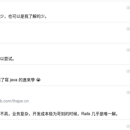
2
少，也可以是我了解的少。
2
2
可以尝试。
2
寫 java 的進來學 😭
2
hub.com/thape-cn
高，业务复杂，开发成本极为苛刻的时候，Rails 几乎是唯一解。
2