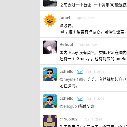
之前去过一个台企, 一个资讯(可能是技术部
june4
Apr 18, 2024
没必要。
ruby 这个语言有点恶心，可读性也差，
Reficul
Apr 18, 2024
国内 Ruby 没有风气，类似 PG 在国内不
还有一个 Groovy ，也有对应的 on Rai
cxhello
Apr 18, 2024
OP
@
heyufei1996
哈哈，突然就想起自己
荡在脑海。
cxhello
Apr 18, 2024
OP
@
ericguo
感谢 V 友。
c1985382
Apr 18, 2024
昨天刚用 Rails 开始了一个项目，个人项