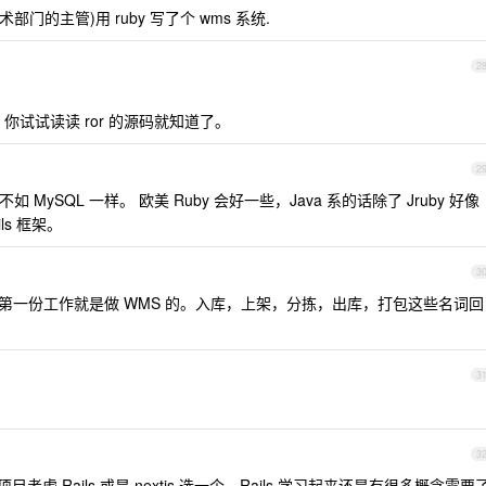
门的主管)用 ruby 写了个 wms 系统.
2
你试试读读 ror 的源码就知道了。
2
如 MySQL 一样。 欧美 Ruby 会好一些，Java 系的话除了 Jruby 好像
ls 框架。
3
第一份工作就是做 WMS 的。入库，上架，分拣，出库，打包这些名词回
3
3
目考虑 Rails 或是 nextjs 选一个。Rails 学习起来还是有很多概念需要