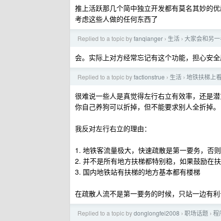
推上活跃那几个简中独立开发都有莫名其妙的优
考虑这些人做的任何东西了
Replied to a topic by
fanqianger
生活
大家会和另一
›
›
会。实际上对方经常忘记有这个功能，担心安全
Replied to a topic by
factionstrue
生活
地铁扶梯上
›
›
很难说一些人是真觉得左行右立有效率，还是潜
你自己养狗可以折掉，但不能要求别人全折掉。
我反对左行右立的理由：
1. 地铁客流量极大，快速疏散是第一要务，否
2. 并不是所有地方扶梯都特别稳，如果鼓励在
3. 国内地铁站有扶梯的地方基本都有楼梯
在疏散人流不是第一要务的时候，只站一边有利
Replied to a topic by
donglongfei2008
职场话题
程
›
›