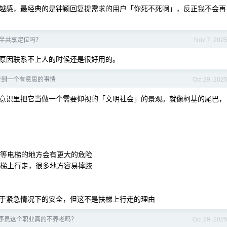
越感，最经典的是钟颖回复提需求的用户「你死不死啊」，反正我不会再
半共享定位吗？
Nov 7, 202
原因联系不上人的时候还是很好用的。
看到一个有意思的事情
Oct 29, 202
意识里把它当做一个需要仰视的「文明社会」的景观。就像柯基的尾巴，
则等电梯的地方会有更大的危险
扶梯上行走，很多地方容易摔跤
于紧急情况下的安全，但这不是扶梯上行走的理由
序员这个职业真的不养老吗？
Oct 29, 202