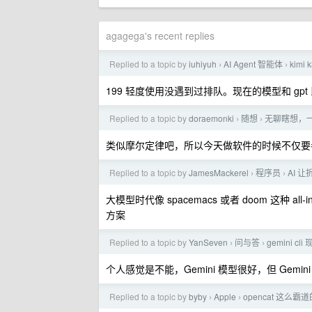
agagega's recent replies
Replied to a topic by
iuhiyuh
AI Agent 智能体
kimi
›
›
199 轻度使用没遇到过排队。现在的模型和 gpt
Replied to a topic by
doraemonki
随想
无聊瞎想，
›
›
类似摩尔定律吧，所以今天做软件的时候不仅要考
Replied to a topic by
JamesMackerel
程序员
AI 
›
›
大模型时代像 spacemacs 或者 doom 这种 
方案
Replied to a topic by
YanSeven
问与答
gemini cl
›
›
个人感觉是不能，Gemini 模型很好，但 Gemin
Replied to a topic by
byby
Apple
opencat 这么霸
›
›