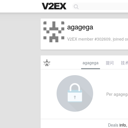
agagega
V2EX member #302609, joined on
agagega
提问
技
Per agagega'
Deals
info,