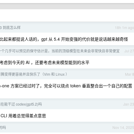
 k3 到底怎么样
18h 1m ag
 比起来都挺说人话的，gpt 从 5.4 开始变强的代价就是说话越来越奇怪
一个几乎可以预见的保守估计是，当前的顶级模型在未来会非常快且非常便宜
Jul 2
虑到今天的 AI ，还要考虑未来模型能到的水平
让折腾变得更容易并且快乐了（Vim 和 Linux ）
Mar 
all-in-one 方案已经过时了，完全可以烧点 token 垂直整合出一个自己的配置
i 现在能干过 codex(gpt5.2)吗
Jan 2
i CLI 用着总觉得差点意思
道的吗
Nov 14, 202