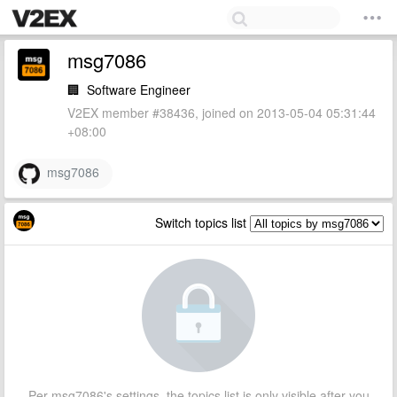
msg7086
🏢
Software Engineer
V2EX member #38436, joined on 2013-05-04 05:31:44
+08:00
msg7086
Switch topics list
Per msg7086's settings, the topics list is only visible after you