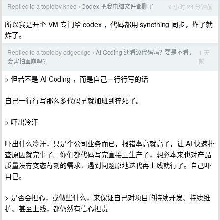
Replied to a topic by kneo
Codex 把我电脑文件都删了
9 小时 24 分钟前
›
所以我是开个 VM 专门给 codex ，代码都用 syncthing 同步，炸了就
炸了。
Replied to a topic by edgeedge
AI Coding 还看源代码吗？要是不看，
1 天
›
前
会害怕血崩吗？
> 但若不是 AI Coding ，而是自己一行行写的话
自己一行行写那么多代码早就加班到猝死了。
> 吓出冷汗
吓出什么冷汗，只是个公司业务而已，报错率高就高了，让 AI 快速排
查原因就完事了。你们都代码写完直接上生产了，想必本来也对产品
质量没有变态苛刻的需求，遇到问题原地迭代再上线就行了。自己吓
自己。
> 是否会担心，或做些什么，来保证自己对项目的持续开发、持续维
护、甚至上线，都仍然有信心担责