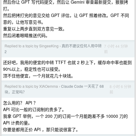
然后你让 GPT 写代码提交，然后让 Gemini 审查最新提交，狠狠拷
打。
然后把拷打完的意见交给 GPT 评估，让 GPT 照着修改。GPT 不同
意的，让他写意见书。
重复以上两步直到双方意见一致。
然后闭着眼睛推送代码。
Replied to a topic by SingeeKing
真的不建议任何人用中转
7 小时 44 分钟
›
前
2
还好吧，我用的便宜的中转 TTFT 也就 2 秒上下，缓存命中率也能到
90%以上，稳定性也可以接受。
顶不住他便宜，一个月就花几十块钱。
Replied to a topic by XIAOemma
Claude Code 一天花了 68
8 小时 6 分钟
›
前
块，正常吗？
怎么用的？ API ？
API 可比一般的订阅制的贵多了。
我拿 GPT 举例，一个 200 刀的订阅一个月能跑差不多 10000 刀的
API 计费的量。
你要是都用正价 API ，那只能说很富了。