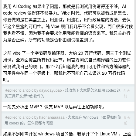
我用 AI Coding 如果出了问题，那就是我测试用例写得还不够，AI
code review 做得还不够暴力。Vibe 时代，代码可以被看成是黑盒，
你要做的是在黑盒之上，用测试，用流程，用行政角度的方法，去保
证这个黑盒的可用性。纯 Vibe 项目我几乎不会看实现，而且很多时候
我也看不懂，因为我不会要求他用我能看懂的语言来写。我只关心行
为是否正确，所有的功能是否都由测试覆盖到了。
之前 vibe 了一个字节码反编译器，大约 20 万行代码，两三千个测试
用例，全方面覆盖所有代码细节，用官方测试自己编译器的压力套件
来测试我自己的项目。那至少我知道我的项目可用性和官方编译器的
可用性会在同一个等级上。那我也不可能自己去读这 20 万行代码
吧。
Replied to a topic by dayudayupao
想收集下大家是怎么使用 codex 这
5 天
›
前
类工具开发(新/老)软件的
一般先分拆出 MVP ？做完 MVP 以后再往上加功能吧。
Replied to a topic by haonanaaaaaa
大家现在 Windows 下面是如何使
6 天
›
前
用 codex 的，怎么搞都有问题
如果不是刚需开发 windows 项目的话，我是开了个 Linux VM ，上面