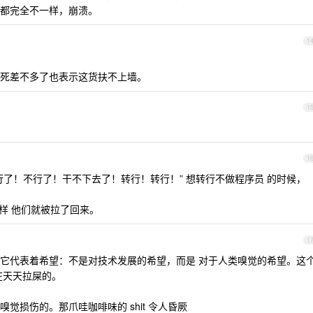
都完全不一样，崩溃。
1
死差不多了也表示这货扶不上墙。
1
1
“不行了！不行了！干不下去了！转行！转行！” 想转行不做程序员 的时候，
s，这样 他们就被拉了回来。
1
它代表着希望：不是对技术发展的希望，而是 对于人类嗅觉的希望。这
在天天拉屎的。
觉损伤的。那爪哇咖啡味的 shit 令人昏厥