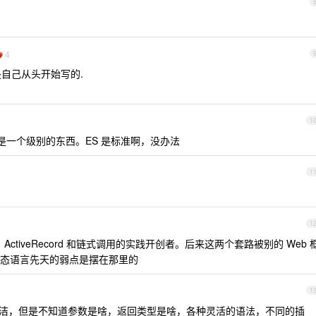
4
是自己从头开始写的.
1
吧，不是一个级别的东西。ES 是标准啊，没办法
1
1
ActiveRecord 和链式调用的实践开创者。后来这两个套路被别的 Web 
态语言先天的弱点是摆在那里的
1
去很简洁，但是不知道参数是啥，返回类型是啥，各种灵活的语法，不同的插