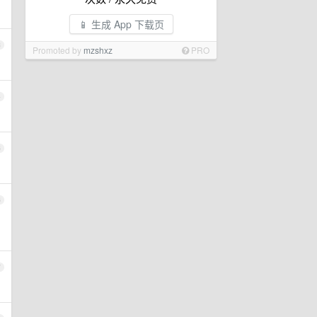
📱 生成 App 下载页
3
Promoted by
mzshxz
PRO
4
5
6
7