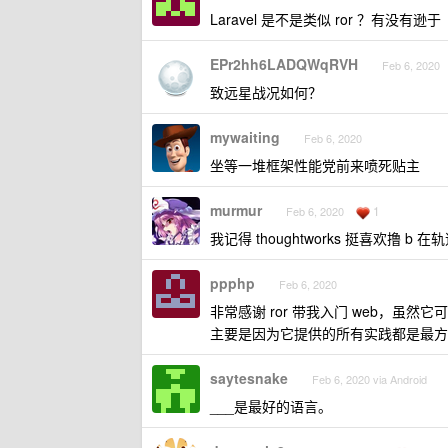
Laravel 是不是类似 ror ？有没有逊于
EPr2hh6LADQWqRVH
Feb 6, 2020
致远星战况如何？
mywaiting
Feb 6, 2020
坐等一堆框架性能党前来喷死贴主
murmur
1
Feb 6, 2020
我记得 thoughtworks 挺喜欢撸 b 在
ppphp
Feb 6, 2020
非常感谢 ror 带我入门 web，虽然它
主要是因为它提供的所有实践都是最方
saytesnake
Feb 6, 2020 via Android
___是最好的语言。