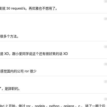
3
并发就 30 request/s。再优雅也不想用了。
3
很多个方法。
3
 XD，跟小爱同学说这个还有很好笑的话 XD
3
觉国内的公司 ror 很少
3
了，是辞职的。
3
ls1.2 开始，做过 ror ，nodejs ，python ，golang ，c ， 转了一圈之后