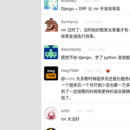
dcalsky
Feb 6, 2020
Django + DRF 比 ror 开发效率高
iloveyou
Feb 6, 2020
ror 过时了，当时别的框架太笨重才有 
效率变成执行效率。
dearmymy
Feb 6, 2020
感觉不如 django，学了 python 其
msg7086
1
Feb 7, 2020
@
crella
大多数时候程序员还是比服务
一个程序员一个月开销少说也要一万多
到了一定规模的时候用更快的语言替换
钱了。
xrlin
Feb 7, 2020
ror 大法好