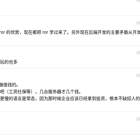
2
2
ror 的优势，现在都把 ror 学过来了。另外现在后端开发的主要矛盾从开
3
他能玩的也多
3
器值钱的。
吧（工资社保等），几台服务器才几个钱。
更慢的语言是常态，因为那时候企业应该已经拿到投资，根本不缺招人的
3