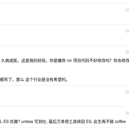
1
1
2
久病成医，这是我的经验。你是嫌弃 ror 项目代码不好修改吗？你去修
的东西 都死了，那么 这个行业是没有希望的。
2
2
S, ES 优雅? unless 写到吐, 最后万幸用工具转回 ES, 此生再不碰 coffee