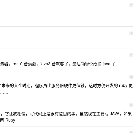
2
2
2
ror10 台满载，java3 台就够了，最后领导说改换 java 了
2
认为到了未来的某个时期，程序员比服务器硬件更值钱，这时方便开发的 ruby 更
……
2
慰藉，它让我相信，写代码还是很有意思的事。虽然现在主要写 JAVA，如果
 Ruby