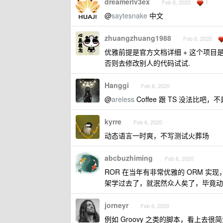
dreamerlv3ex
1
Feb 6, 2020
@
saytesnake
中文
zhuangzhuang1988
Feb 6, 2020
优雅前提是官方文档详细 + 这个项目
否则去修改别人的代码试试.
Hanggi
Feb 6, 2020
@
areless
Coffee 跟 TS 没法比
kyrre
Feb 6, 2020
动态语言一时爽，不写测试火葬场
abcbuzhiming
Feb 6, 2020
ROR 在当年有非常优雅的 ORM 实现，
架学过去了，就泯然众人矣了，毕竟动
jorneyr
Feb 6, 2020
例如 Groovy 之类的脚本，看上