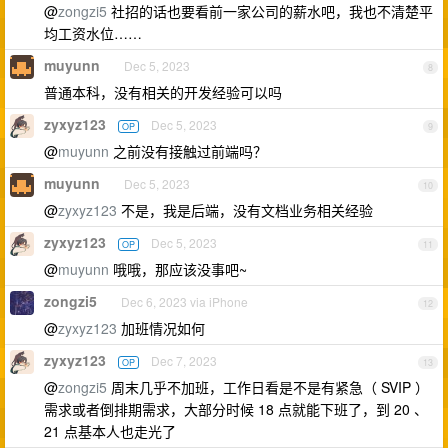
@
zongzi5
社招的话也要看前一家公司的薪水吧，我也不清楚平
均工资水位……
muyunn
Dec 5, 2023
8
普通本科，没有相关的开发经验可以吗
zyxyz123
Dec 5, 2023
OP
9
@
muyunn
之前没有接触过前端吗？
muyunn
Dec 5, 2023
10
@
zyxyz123
不是，我是后端，没有文档业务相关经验
zyxyz123
Dec 5, 2023
OP
11
@
muyunn
哦哦，那应该没事吧~
zongzi5
Dec 6, 2023 via iPhone
12
@
zyxyz123
加班情况如何
zyxyz123
Dec 7, 2023
OP
13
@
zongzi5
周末几乎不加班，工作日看是不是有紧急（ SVIP ）
需求或者倒排期需求，大部分时候 18 点就能下班了，到 20 、
21 点基本人也走光了