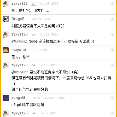
zyxyz123
Nov 28, 2023
OP
1
啊，是社招，朋友们……
DrugsZ
Nov 29, 2023
2
对服务器语言不太熟悉的可以吗？
zyxyz123
Nov 29, 2023
OP
3
@
DrugsZ
Node 应该接触过吧？可以投简历试试 :-)
muyunn
Dec 3, 2023
4
老哥，卷不
zyxyz123
Dec 4, 2023
OP
5
@
muyunn
要说不加班肯定也不现实（笑）
但在没有倒排期项目的情况下，一般来说你想 965 也没人拦着
:-)
组里的气氛还是很好的
zongzi5
Dec 5, 2023 via iPhone
6
p5-p6 啥工资区间呀
zyxyz123
Dec 5, 2023
OP
7