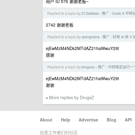
用户 ID 576 谢谢老板~
Replied to a topic by
213dafssa
推广
Code X 中
›
›
2742 谢谢老板
Replied to a topic by
qianghaha
推广
好用 AI 来 
›
›
ejEwMzM4NDk2MTdAZ21haWwuY29t
感谢
Replied to a topic by
bingoso
推广
中转稳定运行一个多
›
›
ejEwMzM4NDk2MTdAZ21haWwuY29t
谢谢
More replies by DrugsZ
»
About
·
Help
·
Advertise
·
Blog
·
API
创意工作者们的社区