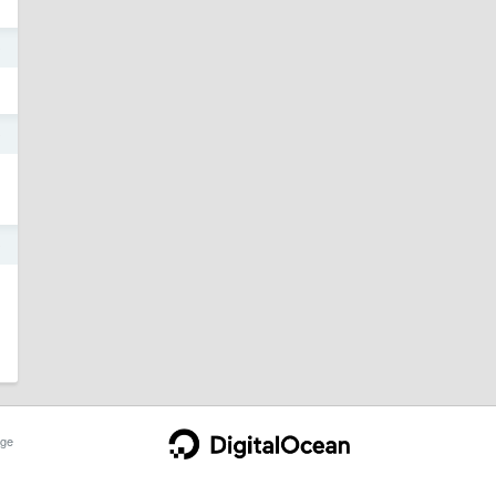
0
9
9
ge