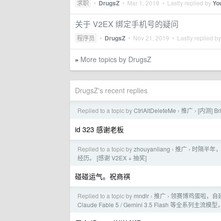
求职
•
DrugsZ
•
Mar 1, 2019
• Lastly replied by
Yo
关于 V2EX 绑定手机号的疑问
程序员
•
DrugsZ
•
Nov 21, 2019
• Lastly replied b
More topics by DrugsZ
»
DrugsZ's recent replies
Replied to a topic by
CtrlAltDeleteMe
推广
[内测] Br
›
›
id 323 感谢老板
Replied to a topic by
zhouyanliang
推广
时隔半年，
›
›
经历。 [感谢 V2EX + 抽奖]
碰碰运气。祝商祺
Replied to a topic by
mndlr
推广
领赛博鸡蛋啦，自建中
›
›
Claude Fable 5 / Gemini 3.5 Flash 等全系列