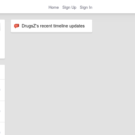
Home
Sign Up
Sign In
DrugsZ's recent timeline updates