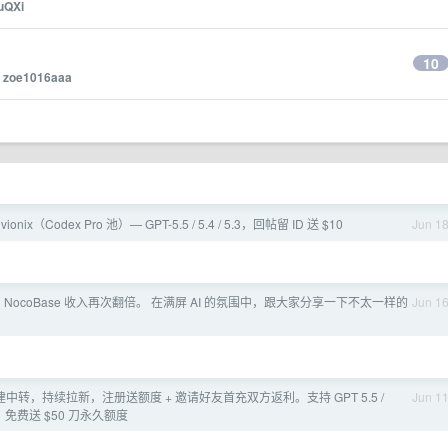
uQXi
10
y
zoe1016aaa
ivionix（Codex Pro 池）— GPT-5.5 / 5.4 / 5.3，回帖留 ID 送 $10
Jun 1
 NocoBase 收入再次翻倍。 在满屏 AI 的氛围中，跟大家分享一下不太一样的
Jun 1
转，持续拉新，注册送额度 + 邀请好友首充双方返利。支持 GPT 5.5 /
Jun 1
主流模型，免费送 $50 刀永久额度