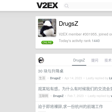
DrugsZ
V2EX member #301955, joined on
Today's activity rank
1440
ONLINE
DrugsZ
提问
技术
30 块与升降桌
生活
•
DrugsZ
•
Apr 14, 2023
• Lastly replied by
Li
观某帖有感，为什么有时候我们的交流会
互联网
•
DrugsZ
•
Feb 7, 2023
• Lastly replied by
迫于即将裸辞,求一份杭州的前端工作