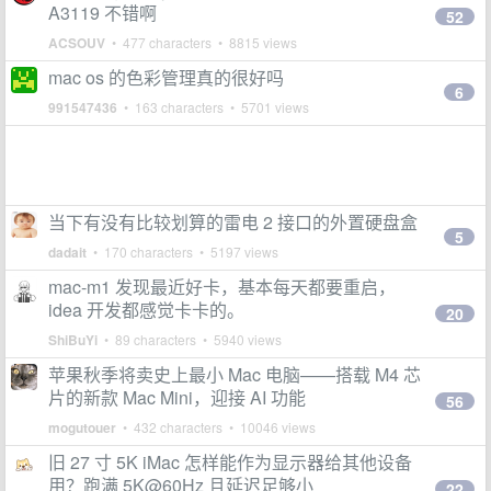
A3119 不错啊
52
ACSOUV
• 477 characters • 8815 views
mac os 的色彩管理真的很好吗
6
991547436
• 163 characters • 5701 views
当下有没有比较划算的雷电 2 接口的外置硬盘盒
5
dadait
• 170 characters • 5197 views
mac-m1 发现最近好卡，基本每天都要重启，
idea 开发都感觉卡卡的。
20
ShiBuYi
• 89 characters • 5940 views
苹果秋季将卖史上最小 Mac 电脑——搭载 M4 芯
片的新款 Mac Mini，迎接 AI 功能
56
mogutouer
• 432 characters • 10046 views
旧 27 寸 5K iMac 怎样能作为显示器给其他设备
用？跑满 5K@60Hz 且延迟足够小
22