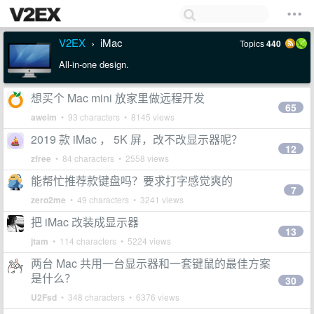
V2EX
iMac
Topics
440
›
All-in-one design.
想买个 Mac mini 放家里做远程开发
65
aweim
• 93 characters • 8145 views
2019 款 iMac ， 5K 屏，改不改显示器呢？
12
zfree
• 84 characters • 2558 views
能帮忙推荐款键盘吗？要求打字感觉爽的
7
zero2me
• 49 characters • 3241 views
把 iMac 改装成显示器
13
jtam
• 114 characters • 5224 views
两台 Mac 共用一台显示器和一套键鼠的最佳方案
是什么？
30
U2Fsd
• 348 characters • 6376 views