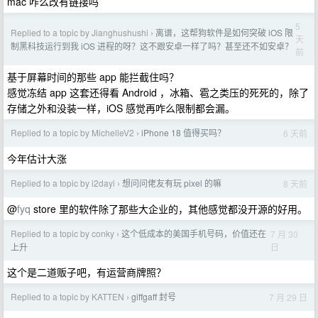
mac 咋么改有链接吗
5
Replied to a topic by Jianghushushi
离谱，这帮狗软件是如何突破 iOS 限
›
天
制黑科技运行到我 iOS 进程的呀？这不跟安卓一样了吗？甚至还不如安卓？
前
基于屏幕时间的那些 app 能拦截住吗？
感觉冻结 app 这套还得看 Android ，冰箱、雹之类压的死死的，除了
存储之外和没装一样，iOS 感觉再咋么限制都会漏。
Replied to a topic by MichelleV2
iPhone 18 值得买吗？
6 天前
›
今年估计大涨
Replied to a topic by i2dayi
想问问佬友有玩 pixel 的嘛
8 天前
›
@
fyq
store 里的软件除了那些大企业的，其他感觉都没开源的好用。
Replied to a topic by conky
这个低成本的美国手机号码，价值还在
7 月 30
›
日
上升
这个是二道贩子吧，有运营商牌照？
Replied to a topic by KATTEN
giffgaff 封号
7 月 29 日
›