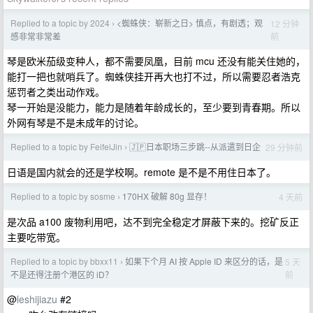
Replied to a topic by 2024
<蜘蛛侠：崭新之日> 慎点，有剧透；观
12 分钟
›
前
感非常非常差
琴是欧米茄级变种人，都不需要凤凰，目前 mcu 还没有能关住她的，
能打一把也就哨兵了。蜘蛛侠挂开再大也打不过，所以需要忍者浩克
惩罚者之类出动作戏。
琴一开始是没能力，能力是随着年龄成长的，至少要到青春期。所以
外网有琴是不是未成年的讨论。
Replied to a topic by FeifeiJin
🇯🇵日本职场三步跳--从派遣到日企
29 分钟前
›
日语是国内就会的还是学校啊。remote 是不是不用住日本了。
Replied to a topic by sosme
170HX 破解 80g 显存！
4 天前
›
是次品 a100 废物利用吧，达不到完全稳定才屏蔽下来的。挖矿反正
主要吃带宽。
Replied to a topic by bbxx11
如果下个月 AI 按 Apple ID 来区分的话，是
5 天
›
前
不是还得注册个港区的 iD？
@
leshijiazu
#2