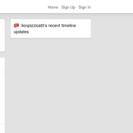
Home
Sign Up
Sign In
lionpizzicat0's recent timeline
updates