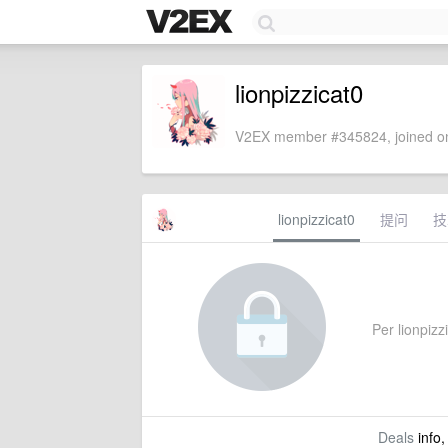
lionpizzicat0
V2EX member #345824, joined on
lionpizzicat0
提问
技
Per lionpizzi
Deals
info,