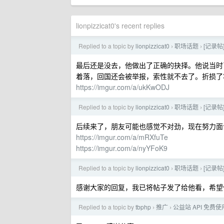
lionpizzicat0's recent replies
Replied to a topic by
lionpizzicat0
职场话题
[记录
›
›
最后还是没去，他做出了正确的抉择。他说当时
着落，回国还会被举报，索性就不去了。折损了将近
https://imgur.com/a/ukKwODJ
Replied to a topic by
lionpizzicat0
职场话题
[记录
›
›
后续来了，朋友可能也感觉不对劲，现在努力面试
https://imgur.com/a/mRXfuTe
https://imgur.com/a/nyYFoK9
Replied to a topic by
lionpizzicat0
职场话题
[记录
›
›
感谢大家的回复，我已将帖子发了给他看，希望
Replied to a topic by
tbphp
推广
公益站 API 免费使用-
›
›