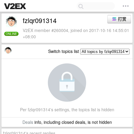
fzlqr091314
打赏
V2EX member #260004, joined on 2017-10-16 14:55:01
ONLINE
+08:00
Switch topics list
Per fzlqr091314's settings, the topics list is hidden
Deals
info, including closed deals, is not hidden
fzlqr091314's recent replies