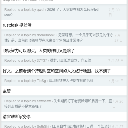
Replied to a topic by qwei
2026 了，大家现在都怎么远程使用
7 月 30
›
日
Mac？
rustdesk 挺丝滑
Replied to a topic by doraemonki
无聊瞎想，一个几乎可以预见的保守
7 月
›
27 日
估计是，当前的顶级模型在未来会非常快且非常便宜
顶级智力可以购买，人类的作用又是啥了
Replied to a topic by 37Y37
裸辞开启长途自驾，向云端
7 月 25 日
›
好文，之前看到个跨越时空和空间的人文旅行地图，找不到了
Replied to a topic by TieSg
深圳地铁被人推倒在地的后续
7 月 23 日
›
点赞
Replied to a topic by szwhszw
失业期间打了老婆脸颊和肩膀一下，直
7 月 20
›
日
接判离婚是不是太冤枉了
清官难断家务事
Replied to a topic by SethShi
[工具自荐] 应时|赶集圩日通 一个知道赶
6 月 27
›