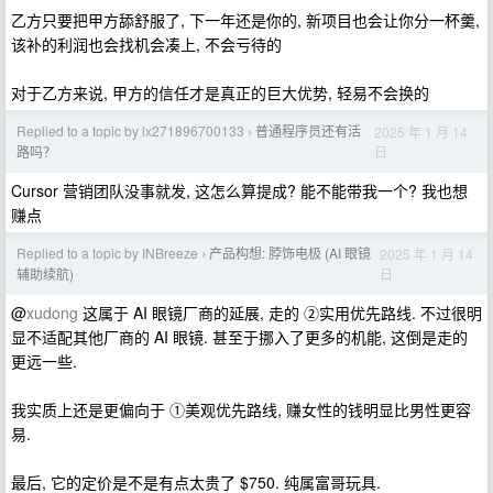
乙方只要把甲方舔舒服了, 下一年还是你的, 新项目也会让你分一杯羹,
该补的利润也会找机会凑上, 不会亏待的
对于乙方来说, 甲方的信任才是真正的巨大优势, 轻易不会换的
Replied to a topic by lx271896700133
普通程序员还有活
2025 年 1 月 14
›
日
路吗？
Cursor 营销团队没事就发, 这怎么算提成? 能不能带我一个? 我也想
赚点
Replied to a topic by INBreeze
产品构想: 脖饰电极 (AI 眼镜
2025 年 1 月 14
›
日
辅助续航)
@
xudong
这属于 AI 眼镜厂商的延展, 走的 ②实用优先路线. 不过很明
显不适配其他厂商的 AI 眼镜. 甚至于挪入了更多的机能, 这倒是走的
更远一些.
我实质上还是更偏向于 ①美观优先路线, 赚女性的钱明显比男性更容
易.
最后, 它的定价是不是有点太贵了 $750. 纯属富哥玩具.