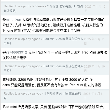
Replied to a topic by INBreeze
产品构想: 脖饰电极 (AI 眼镜
2025 年 1 月 12
›
日
辅助续航)
@
mlhorizon
大模型的多模态能力现在已经进入具有一定实用价值的
阶段了, 支撑 AI 眼镜的基础已有, 继续提升准确性后, 机器人行业的
iPhone 时刻 (富人) 也很有可能在今年亦或明年到来.
Replied to a topic by agood
iPad mini 7 esim 版现在适合入
2025 年 1 月 11
›
日
手吗？
@
ys746663912
我带 iPad Mini 一定会带手机, 因为 iPad Mini 没办法
发短信和接电话.
Replied to a topic by agood
iPad mini 7 esim 版现在适合入
2025 年 1 月 10
›
日
手吗？
我只能说, 3200 WIFI 才是性价比, 甚至还有 3000 的大佬 淦
esim 只能说屁用没有, 我反正不会有单独带 iPad Mini 出去的场景
Replied to a topic by saltydc
什么时候 iPad mini 能配高刷
2025 年 1 月 6
›
日
呀
iPad mini 应用场景太窄, 只有 通勤&临时出门不带包的游玩时 适合,