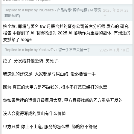
Replied to a topic by INBreeze
产品构想: 脖饰电极 (AI 眼镜
2025 年 2 月 28
›
日
辅助续航)
挖个坟, 即将与著名 8w 月薪合并的证券公司首席分析师 发布的 研究
报告 中提到了 AI 眼睛将成为 2025 AI 落地作为重要的载体. 有想法的
要抓紧了 \doge
Replied to a topic by YaakovZiv
留一手不应只留一手
2025 年 1 月 18 日
›
绝了, 分发给其他坐骑. 笑死了.
我这边的建议是, 大家都是写屎山的, 没必要留一手
因为 真正的大甲方是不缺钱的, 根本不在意已经打的水漂
你如果后续的运维升级费用太高, 甲方直接找新的乙方重头开发的
没人会觉得写成的屎山有什么价值
甲方只看 你上不上道, 服务的怎么样, 舔的舒不舒服