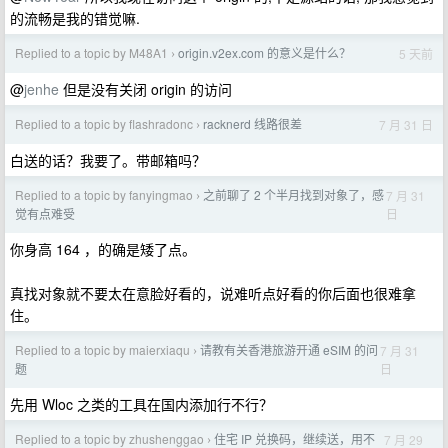
的流畅是我的错觉嘛.
Replied to a topic by M48A1
origin.v2ex.com 的意义是什么？
5 天前
›
@
jenhe
但是没有关闭 origin 的访问
Replied to a topic by flashradonc
racknerd 线路很差
7 月 31 日
›
白送的话？我要了。带邮箱吗？
Replied to a topic by fanyingmao
之前聊了 2 个半月找到对象了，感
7 月 31
›
日
觉有点难受
你身高 164 ，的确是矮了点。
真找对象就不要太在意脸好看的，说难听点好看的你后面也很难拿
住。
Replied to a topic by maierxiaqu
请教有关香港旅游开通 eSIM 的问
7 月 31
›
日
题
先用 Wloc 之类的工具在国内添加行不行？
Replied to a topic by zhushenggao
住宅 IP 兑换码，继续送，用不
7 月 29
›