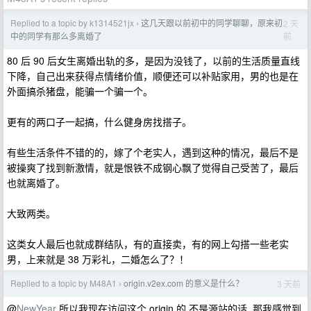
Replied to a topic by k1314521jx
这几天跟以前初中的同学聊聊，原来初
2 天
›
前
中的同学有那么多离婚了
80 后 90 后女生离婚出轨的多，是因为没钱了，以前的生活质量直线
下降，自己出来获得点情绪价值，顺便还可以补贴家用，男的也是在
外面搞杀猪盘，能骗一个骗一个。
更有的两口子一起搞，什么健身房找搭子。
有些生活条件不错的的，嫁了个老实人，遇到这种的情况，最后不是
被操爽了找到新激情，就是恨铁不成钢心飘了觉得自己受苦了，最后
也就离婚了。
大致两类。
这类女人最后也就成群结队，有的直接卖，有的网上勾搭一些老实
男，上来就是 38 万彩礼，二婚怎么了？！
Replied to a topic by M48A1
origin.v2ex.com 的意义是什么？
3 天前
›
@
NewYear
所以我现在访问这个 origin 的,不是源站的话, 那我感觉到