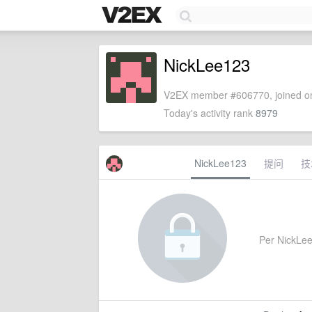
NickLee123
V2EX member #606770, joined on
Today's activity rank
8979
NickLee123
提问
技
Per NickLee1