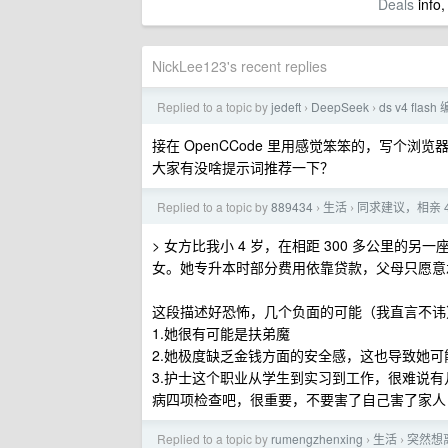
Deals
info,
NickLee123's recent replies
Replied to a topic by
jedeft
DeepSeek
ds v4 fla
›
›
接在 OpenCCode 里用感觉笨笨的，写个浏览器扩
大家有没啥提示词推荐一下？
Replied to a topic by
889434
生活
同求建议，相亲 
›
›
> 女方比我小 4 岁，在相距 300 多公里
女。她专升本时部分费用依靠贷款，父母只愿意
这段描述好恐怖，几个负面的可能（我直言不讳
1.她很有可能是扶弟魔
2.她极度缺乏金钱方面的安全感，这也导致她
3.护士这个职业从学生到实习到工作，很难说
病四项检查吧，很重要，不要害了自己害了家人
Replied to a topic by
rumengzhenxing
生活
突然想
›
›