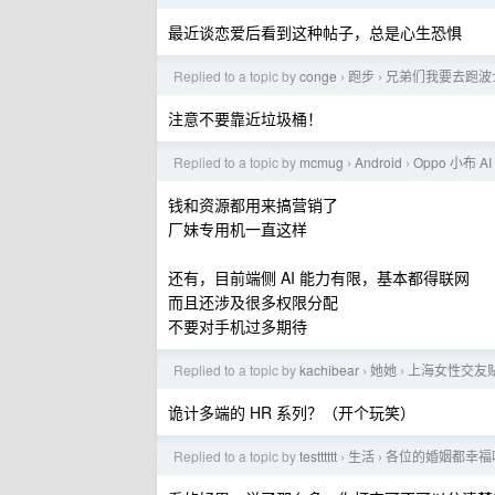
最近谈恋爱后看到这种帖子，总是心生恐惧
Replied to a topic by
conge
跑步
兄弟们我要去跑波
›
›
注意不要靠近垃圾桶！
Replied to a topic by
mcmug
Android
Oppo 小布 
›
›
钱和资源都用来搞营销了
厂妹专用机一直这样
还有，目前端侧 AI 能力有限，基本都得联网
而且还涉及很多权限分配
不要对手机过多期待
Replied to a topic by
kachibear
她她
上海女性交友
›
›
诡计多端的 HR 系列？（开个玩笑）
Replied to a topic by
testttttt
生活
各位的婚姻都幸福吗
›
›