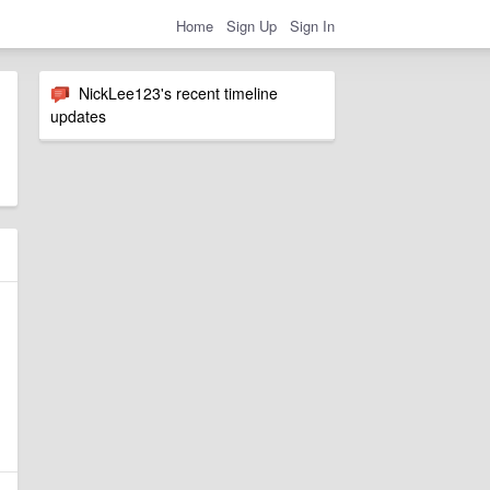
Home
Sign Up
Sign In
NickLee123's recent timeline
updates