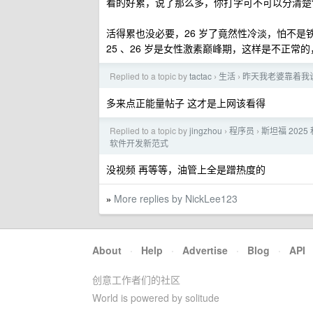
看的好累，说了那么多，你打字可不可以分清楚“
活得累也没必要，26 岁了竟然性冷淡，怕不
25 、26 岁是女性激素巅峰期，这样是不正
Replied to a topic by
tactac
生活
昨天我老婆靠着我
›
›
多来点正能量帖子 这才是上网该看得
Replied to a topic by
jingzhou
程序员
斯坦福 2025 
›
›
软件开发新范式
没视频 再等等，油管上全是蹭热度的
More replies by NickLee123
»
About
·
Help
·
Advertise
·
Blog
·
API
创意工作者们的社区
World is powered by solitude