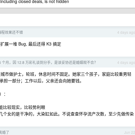
 including closed deals, is not hidden
sh 编程效果还不错
4 days ag
展一堆 Bug, 最后还得 K3 搞定
4 个月，因 12.8 万彩礼谈到分手，是该妥协还是婚姻观不合？
4 days ag
的另一座城市做护士，轮班，休息时间不固定。她家三个孩子，家庭比较重男轻
承担一部分；工作以后，父亲还会向她要钱。
）：
可能比较现实，比较势利眼
有几个女的是干净的，大染缸如此。不说查查怀孕流产次数，至少先做传染
离婚了
Jun 2