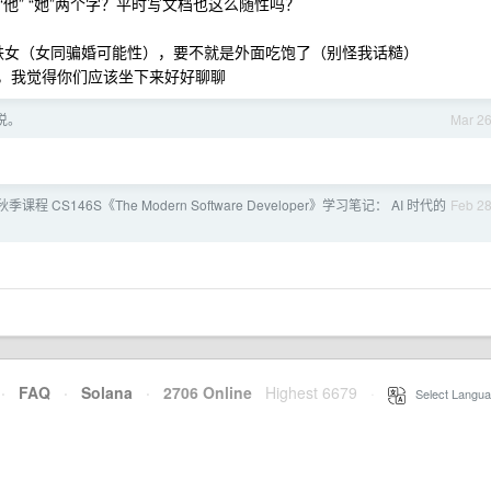
他” “她”两个字？平时写文档也这么随性吗？
是铁女（女同骗婚可能性），要不就是外面吃饱了（别怪我话糙）
常的，我觉得你们应该坐下来好好聊聊
说。
Mar 2
秋季课程 CS146S《The Modern Software Developer》学习笔记： AI 时代的
Feb 2
·
FAQ
·
Solana
·
2706 Online
Highest 6679
·
Select Langua