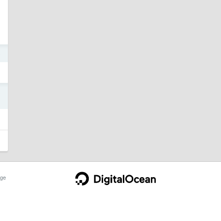
6
8
ge