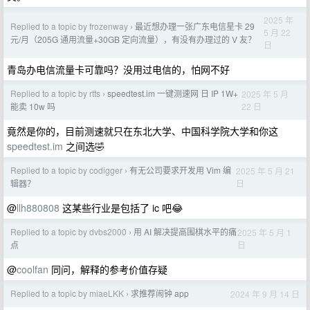
2025 年
Replied to a topic by frozenway
最近想办理一张广东电信星卡 29
›
5 月 22
元/月（205G 通用流量+30GB 定向流量），有没有办理过的 V 友？
日
青岛办电信流量卡可靠吗？没用过电信的，怕网不好
Replied to a topic by rtts
speedtest.im 一键测速网 日 IP 1W+
2025 年 5 月
›
22 日
能卖 10w 吗
竟然是你的，目前测速就只在东北大学、中国科学院大学和你这
speedtest.im
之间选🤣
Replied to a topic by codigger
有无公司要求开发用 Vim 编
2025 年 5 月 21
›
日
辑器？
@
llh880808
这某些行业是包括了 ic 吧😂
Replied to a topic by dvbs2000
用 AI 解决提高围棋水平的痛
2025 年 5 月 1
›
日
点
@
coolfan
同问，解释的参考价值存疑
Replied to a topic by miaeLKK
求推荐闹钟 app
2024 年 9 月 14 日
›