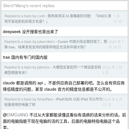
Silent7Wang's recent replies
Replied to a topic by Livid
我用来测试 AI 准确度的问题：「SNES 游
1 月
›
31 日
戏宇宙巡航机的英文名是？」
deepseek 没开搜索也答出来了
Replied to a topic by jukanntenn
Cursor 中国大陆全面封锁了，想
2025 年 7
›
月 19 日
换 trae，结果发现支持的国家和地区也没有中国大陆？
trae 国内有专门的国内版
Replied to a topic by jqknono
大模型反复犯同一个错误是否和
2025 年 7 月
›
5 日
模型精度有关?
claude 都是调用的 api ，不是供应商自己部署的吧。怎么会有供应商
降低精度的问题，甚至 claude 官方的精度信息都是不公开的。
Replied to a topic by SmartNeo
iPadOS26 以后 iPad 可以作为
2025 年 6 月
›
15 日
轻度使用的电脑了吧
@
DIMOJANG
不过从大家都能读懂这看似有语病的话来分析的话。前
面的电脑指能干现在电脑的活的工具，后面的电脑特指电脑这个品
类。