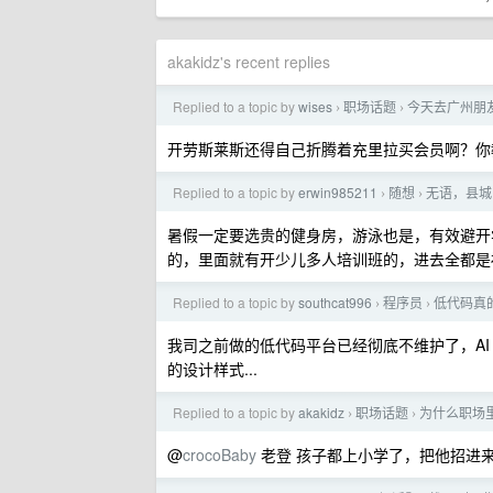
akakidz's recent replies
Replied to a topic by
wises
职场话题
今天去广州朋友工
›
›
开劳斯莱斯还得自己折腾着充里拉买会员啊？你
Replied to a topic by
erwin985211
随想
无语，县城
›
›
暑假一定要选贵的健身房，游泳也是，有效避开
的，里面就有开少儿多人培训班的，进去全都是福
Replied to a topic by
southcat996
程序员
低代码真
›
›
我司之前做的低代码平台已经彻底不维护了，AI
的设计样式...
Replied to a topic by
akakidz
职场话题
为什么职场
›
›
@
crocoBaby
老登 孩子都上小学了，把他招进