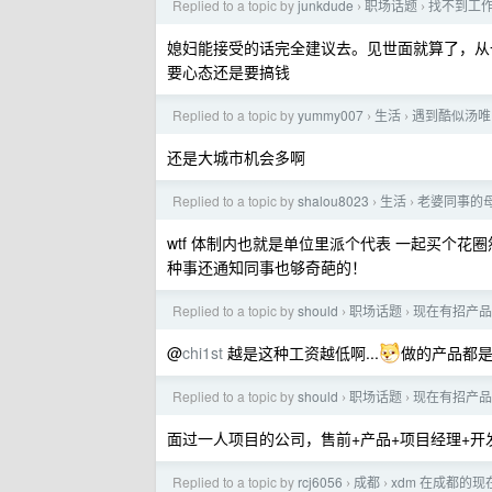
Replied to a topic by
junkdude
职场话题
找不到工
›
›
媳妇能接受的话完全建议去。见世面就算了，从
要心态还是要搞钱
Replied to a topic by
yummy007
生活
遇到酷似汤唯
›
›
还是大城市机会多啊
Replied to a topic by
shalou8023
生活
老婆同事的
›
›
wtf 体制内也就是单位里派个代表 一起买个
种事还通知同事也够奇葩的！
Replied to a topic by
should
职场话题
现在有招产品
›
›
@
chi1st
越是这种工资越低啊...
做的产品都
Replied to a topic by
should
职场话题
现在有招产品
›
›
面过一人项目的公司，售前+产品+项目经理+开
Replied to a topic by
rcj6056
成都
xdm 在成都的
›
›