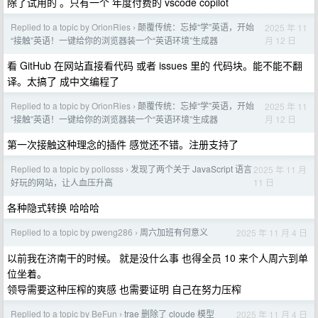
除了试用的 。只有一个 年度付费的 vscode copilot
Replied to a topic by OrionRies
颠覆传统：忘掉“学”英语，开始
2025 年 11
›
月 12 日
“接触”英语！一键给你的浏览器装一个“英语环境”生成器
看 GitHub 在网站直接看代码 或者 issues 里的 代码块。能不能不翻
译。太搞了 成中文编程了
Replied to a topic by OrionRies
颠覆传统：忘掉“学”英语，开始
2025 年 11
›
月 12 日
“接触”英语！一键给你的浏览器装一个“英语环境”生成器
第一次接触这种理念的插件 感觉还不错。注册支持了
Replied to a topic by pollosss
发现了两个关于 JavaScript 语言
2025 年 11 月
›
11 日
好玩的网站，让人血压升高
各种隐式转换 哈哈哈
Replied to a topic by pweng286
周六加班有何意义
2025 年 11 月 4 日
›
以前我在济南干的时候。 就是没什么事 也得全员 10 来个人周六到单
位坐着。
领导需要这种压榨的爽感 也需要证明 自己在努力压榨
Replied to a topic by BeFun
trae 删除了 cloude 模型
2025 年 11 月 4 日
›