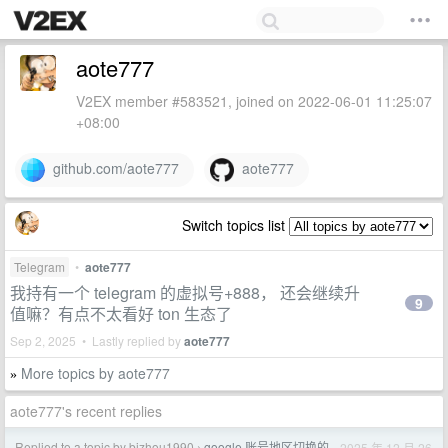
aote777
V2EX member #583521, joined on 2022-06-01 11:25:07
+08:00
github.com/aote777
aote777
Switch topics list
Telegram
•
aote777
我持有一个 telegram 的虚拟号+888， 还会继续升
9
值嘛？有点不太看好 ton 生态了
Sep 2, 2025 • Lastly replied by
aote777
More topics by aote777
»
aote777's recent replies
Replied to a topic by bjzhou1990
google 账号地区切换的
2025 年 12 月 26