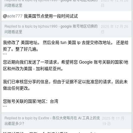
›
日
问题看这里
@
aote777
我美国节点使用一段时间试试
Replied to a topic by bjzhou1990
google 账号地区切换的
2025 年 12 月 26
›
日
问题看这里
我修改了 美国地址。 然后全局 tun 美国 ip 去提交修改地址。 还是给
拒了。整了好几遍。
```
您近期向我们发送了一项请求，希望将您 Google 账号关联的国家/地
区和州改为美国 - 加利福尼亚州。
我们已审核您分享的信息，但由于证据不足以批准您的请求，因此未
做出任何更改。
您账号关联的国家/地区：台湾
```
Replied to a topic by Exxfire
各位大佬每月在 AI 工具上的支
2025 年 11 月
›
19 日
出都是多少？