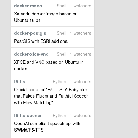
docker-mono
Shell · 1 watchers
Xamarin docker image based on
Ubuntu 16.04
docker-postgis
Shell · 1 watchers
PostGIS with ESRI add ons.
docker-xfce-vnc
Shell · 1 watchers
XFCE and VNC based on Ubuntu in
docker
f5-tts
Python · 1 watchers
Official code for "F5-TTS: A Fairytaler
that Fakes Fluent and Faithful Speech
with Flow Matching"
f5-tts-openai
Python · 1 watchers
OpenAI compliant speech api with
SWivid/F5-TTS