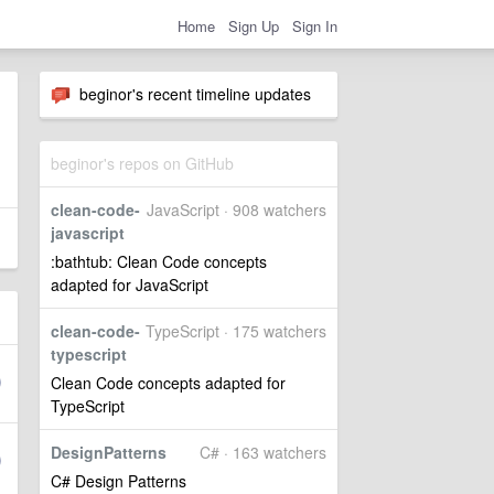
Home
Sign Up
Sign In
beginor's recent timeline updates
beginor's repos on GitHub
clean-code-
JavaScript · 908 watchers
javascript
:bathtub: Clean Code concepts
adapted for JavaScript
clean-code-
TypeScript · 175 watchers
typescript
Clean Code concepts adapted for
TypeScript
DesignPatterns
C# · 163 watchers
C# Design Patterns