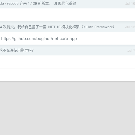
ode
vscode 迎来 1.129 新版本， UI 现代化重做
Jul 1
›
44 次提交，我给自己撸了一套 .NET 10 模块化框架（XiHan.Framework）
Jul 1
架
https://github.com/beginor/net-core-app
求不允许使用副屏吗？
Jul 