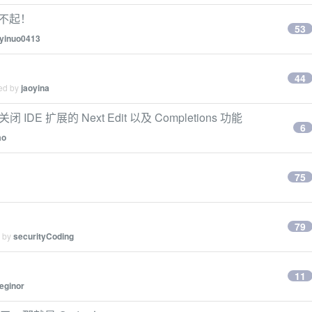
玩不起！
53
yinuo0413
44
ied by
jaoyina
关闭 IDE 扩展的 Next Edit 以及 Completions 功能
6
ao
75
79
d by
securityCoding
11
eginor