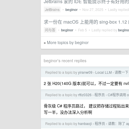
Jetbrains 家的 IDE 智能提示终于有好用
JetBrains
•
beginor
•
Nov 27, 2025
• Lastly replie
求一份在 macOS 上能用的 sing-box 1.12 
问与答
•
beginor
•
Feb 5
• Lastly replied by
begino
More topics by beginor
»
beginor's recent replies
Replied to a topic by
yiranw09
Local LLM
请教一下，
›
›
2 张 H20(140G 版本)就可以，不过一定要有 nv
Replied to a topic by
rftlz0326
程序员
C#程序调用 o
›
›
骨灰级 C# 程序员路过， 建议把存储过程贴出
写一半，没办法深入分析啊
Replied to a topic by
hanbaoji
程序员
请教：除了 ap
›
›