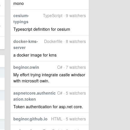
mono
cesium-
TypeScript · 9 watchers
typings
Typescript definition for cesium
docker-kms-
Dockerfile · 8 watchers
server
a docker image for kms
beginor.owin
C# · 7 watchers
o
My effort trying integrate castle windsor
with microsoft owin.
aspnetcore.authentic
C# · 5 watchers
o
ation.token
只
Token authentication for asp.net core.
beginor.github.io
HTML · 5 watchers
o