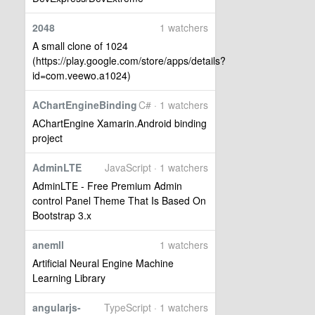
2048
1 watchers
A small clone of 1024
(https://play.google.com/store/apps/details?
id=com.veewo.a1024)
AChartEngineBinding
C# · 1 watchers
AChartEngine Xamarin.Android binding
project
AdminLTE
JavaScript · 1 watchers
AdminLTE - Free Premium Admin
control Panel Theme That Is Based On
Bootstrap 3.x
anemll
1 watchers
Artificial Neural Engine Machine
Learning Library
angularjs-
TypeScript · 1 watchers