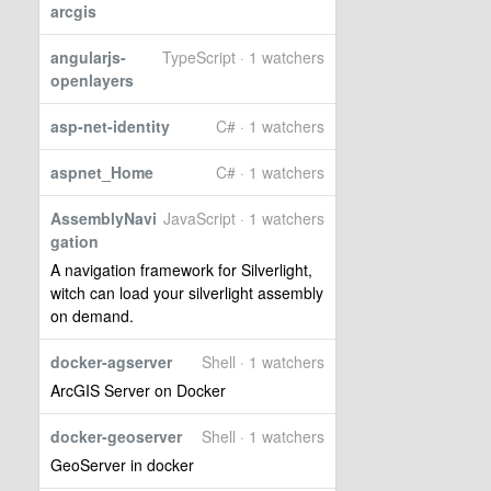
arcgis
angularjs-
TypeScript · 1 watchers
openlayers
asp-net-identity
C# · 1 watchers
aspnet_Home
C# · 1 watchers
AssemblyNavi
JavaScript · 1 watchers
gation
A navigation framework for Silverlight,
witch can load your silverlight assembly
on demand.
docker-agserver
Shell · 1 watchers
ArcGIS Server on Docker
docker-geoserver
Shell · 1 watchers
GeoServer in docker