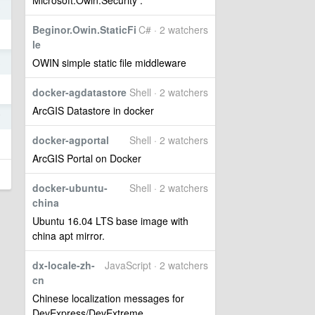
Microsoft.Owin.Security .
6
Beginor.Owin.StaticFi
C# · 2 watchers
le
OWIN simple static file middleware
3
docker-agdatastore
Shell · 2 watchers
ArcGIS Datastore in docker
7
docker-agportal
Shell · 2 watchers
ArcGIS Portal on Docker
docker-ubuntu-
Shell · 2 watchers
china
Ubuntu 16.04 LTS base image with
china apt mirror.
dx-locale-zh-
JavaScript · 2 watchers
cn
Chinese localization messages for
DevExpress/DevExtreme