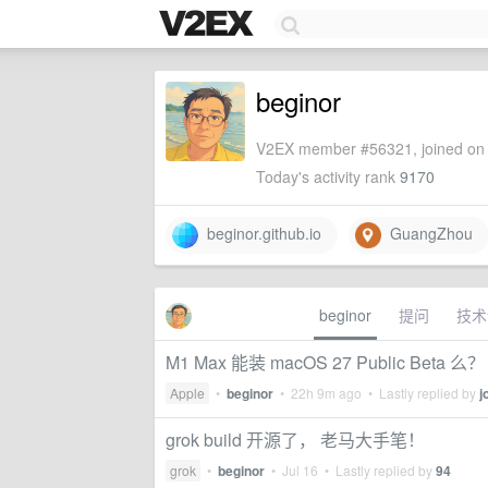
beginor
V2EX member #56321, joined on 
Today's activity rank
9170
beginor.github.io
GuangZhou
beginor
提问
技术
M1 Max 能装 macOS 27 Public Beta 么？
Apple
•
beginor
•
22h 9m ago
• Lastly replied by
j
grok build 开源了， 老马大手笔！
grok
•
beginor
•
Jul 16
• Lastly replied by
94