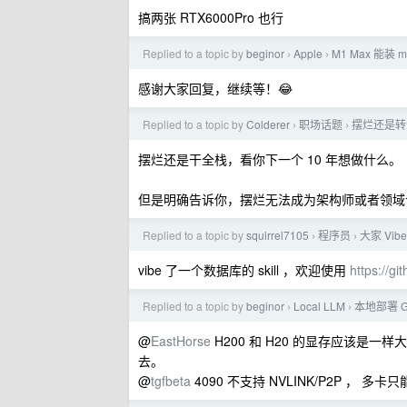
搞两张 RTX6000Pro 也行
Replied to a topic by
beginor
Apple
M1 Max 能装 ma
›
›
感谢大家回复，继续等！😂
Replied to a topic by
Colderer
职场话题
摆烂还是转
›
›
摆烂还是干全栈，看你下一个 10 年想做什么。
但是明确告诉你，摆烂无法成为架构师或者领域
Replied to a topic by
squirrel7105
程序员
大家 Vi
›
›
vibe 了一个数据库的 skill ，欢迎使用
https://g
Replied to a topic by
beginor
Local LLM
本地部署 
›
›
@
EastHorse
H200 和 H20 的显存应该
去。
@
tgfbeta
4090 不支持 NVLINK/P2P ， 多卡