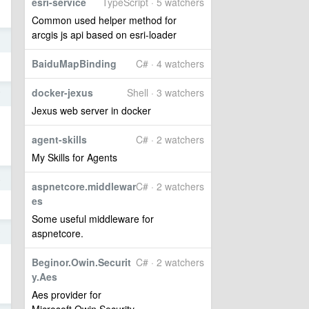
esri-service
TypeScript · 5 watchers
Common used helper method for
arcgis js api based on esri-loader
1
BaiduMapBinding
C# · 4 watchers
docker-jexus
Shell · 3 watchers
7
Jexus web server in docker
agent-skills
C# · 2 watchers
My Skills for Agents
4
aspnetcore.middlewar
C# · 2 watchers
es
Some useful middleware for
0
aspnetcore.
Beginor.Owin.Securit
C# · 2 watchers
y.Aes
Aes provider for