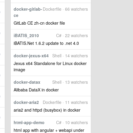
docker-gitlab-
Dockerfile · 66 watchers
ce
GitLab CE zh-cn docker file
iBATIS_2010
C# · 22 watchers
iBATIS.Net 1.6.2 update to .net 4.0
docker-jexus-x64
Shell · 14 watchers
Jexus x64 Standalone for Linux docker
image
docker-datax
Shell · 13 watchers
Alibaba DataX in docker
docker-aria2
Dockerfile · 11 watchers
aria2 and httpd (busybox) in docker
html-app-demo
C# · 10 watchers
html app with angular + webapi under