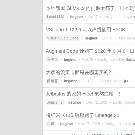
本地部署 GLM-5.2 的门槛太高了，根本
Local LLM
•
beginor
•
Jul 27
• Lastly replied by
an
VSCode 1.122.0 可以离线使用 BYOK
Visual Studio Code
•
beginor
•
Jun 4
• Lastly repl
Augment Code 计划在 2026 年 3 月 31 日
程序员
•
beginor
•
Feb 28
• Lastly replied by
tlerb
大家的流量卡都是在哪里买的？
问与答
•
beginor
•
Jul 18
• Lastly replied by
jrx
Jetbrains 的家的 Fleet 果然烂尾了！
JetBrains
•
beginor
•
Dec 12, 2025
• Lastly replie
将红米 K40S 解锁刷了 Lineage 22
小米
•
beginor
•
Nov 28, 2025
• Lastly replied by
b