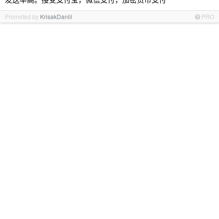
Promoted by
KrisakDaniil
PRO